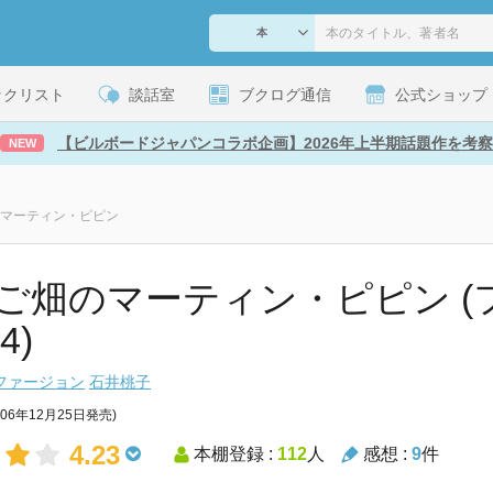
ックリスト
談話室
ブクログ通信
公式ショップ
【ビルボードジャパンコラボ企画】2026年上半期話題作を考察
NEW
マーティン・ピピン
ご畑のマーティン・ピピン (
4)
ファージョン
石井桃子
006年12月25日発売)
4.23
本棚登録 :
112
人
感想 :
9
件