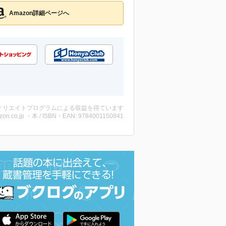
Amazon詳細ページへ
ィリエイトプログラムによる収益を得ています
zon.co.jp ・本 / ISBN・EAN: 9784001150841