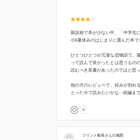
新設校で本が少ない中、「中学生
小6夏休みのはじまりに選んだ本で
ひとつひとつが冗漫な恋物語で、
って読んで良かったとは思うもの
読むべき良書があったのではと思
他の方のレビューで、好みが別れ
とった今で読みたいかな‥続編ま
0
フリント船長
さん
の感想