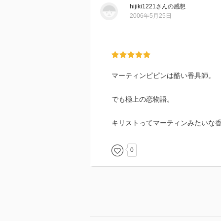
hijiki1221
さん
の感想
2006年5月25日
マーティンピピンは酷い香具師。
でも極上の恋物語。
キリストってマーティンみたいな
0