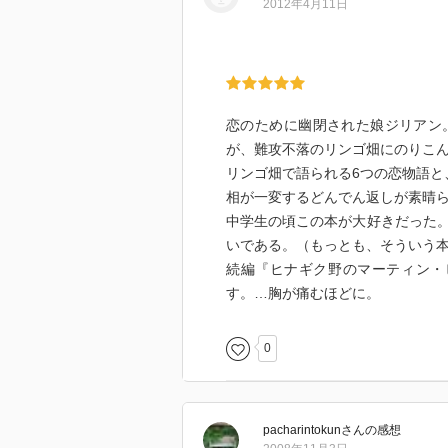
2012年4月11日
恋のために幽閉された娘ジリアン
が、難攻不落のリンゴ畑にのりこ
リンゴ畑で語られる6つの恋物語と
相が一変するどんでん返しが素晴
中学生の頃この本が大好きだった
いである。（もっとも、そういう本
続編『ヒナギク野のマーティン・
す。…胸が痛むほどに。
0
pacharintokun
さん
の感想