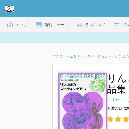
トップ
新刊ニュース
ランキング
ブ
ブクログ
>
エリナー・ファージョン
>
りんご畑の
りん
品集 
エリナー・
岩波書店
(2