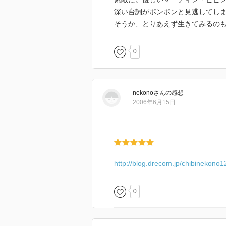
深い台詞がポンポンと見逃してし
そうか、とりあえず生きてみるの
0
nekono
さん
の感想
2006年6月15日
http://blog.drecom.jp/chibinekono
0