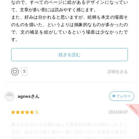
なので、すべてのページに絵があるデザインになってい
て、文章が多い割には読みやすく感じます。
また、好みは分かれると思いますが、絵柄も本文の場面そ
のものを描いた、というよりは抽象的なものが多かったの
で、文の補足を絵がしているという場面は少なかったで
す。
この絵柄、どこかで見たような…と思ったら、福音館書店
続きを読む
「たなばた」(君島久子・文、初山滋・絵)の絵を書かれた方
でした。
5
詳細をみる
この絵は、一度みたら忘れられないタッチですね！
「うみのみずはなぜからい」の内容はわたしも娘もすでに
agnesさん
フォロー
知っていましたが、娘はところどころ忘れているところが
あったので、今回読み聞かせながら思い出したようでし
5
2024.09.07
た。
他のお話は知らなかった内容で、「おそばの～」は、植物
家のまわりにそば畑があって最近刈り取りが終わったとこ
に疎いわたしは「えっ、おそばの茎ってそもそも赤い
ろだ。ほんのり赤い茎が一面に広がっている光景を見ると
の？？(汗)」というところから出発でした…。