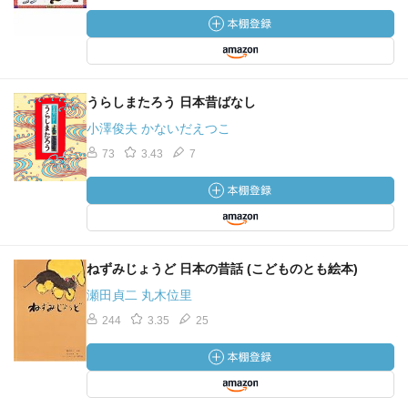
うらしまたろう 日本昔ばなし
小澤俊夫 かないだえつこ
73
3.43
7
ねずみじょうど 日本の昔話 (こどものとも絵本)
瀬田貞二 丸木位里
244
3.35
25