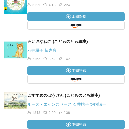
3159
4.18
224
ちいさなねこ (こどものとも絵本)
石井桃子 横内襄
2163
3.62
142
こすずめのぼうけん (こどものとも絵本)
ルース・エインズワース 石井桃子 堀内誠一
1843
3.90
138