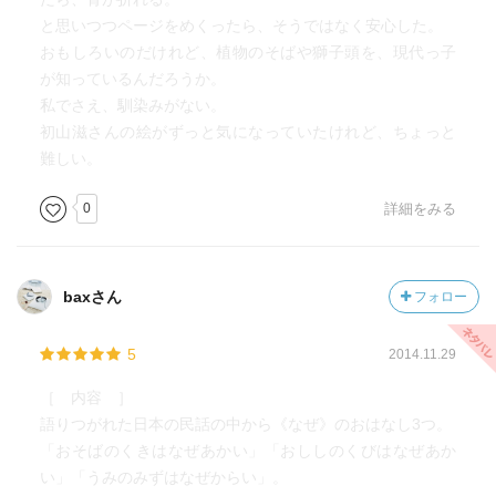
と思いつつページをめくったら、そうではなく安心した。
おもしろいのだけれど、植物のそばや獅子頭を、現代っ子
が知っているんだろうか。
私でさえ、馴染みがない。
初山滋さんの絵がずっと気になっていたけれど、ちょっと
難しい。
0
詳細をみる
baxさん
フォロー
5
2014.11.29
［ 内容 ］
語りつがれた日本の民話の中から《なぜ》のおはなし3つ。
「おそばのくきはなぜあかい」「おししのくびはなぜあか
い」「うみのみずはなぜからい」。