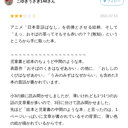
こゆきうさぎ148さん
フォロー
3
2021.07.13
アニメ「日本昔話ばなし」を彷彿とさせる絵柄、そして
「えっ、おそばの茎ってそもそも赤いの？？(無知)」という
ところから手に取った本。
～～～～～～～～～～～～～～～～～～～
児童書と絵本のちょうど中間のような本。
表題作「おそばのくきはなぜあかい」の他に、「おししの
くびはなぜあかい」「うみのみずはなぜからい」も含めた3
本の昔話が書かれています。
小3の娘に読み聞かせしましたが、薄いけれども1つ1つのお
話の文章量が多いので、3日に分けて読み聞かせました。
先ほど「絵本と児童書の中間のような本」と言ったのは、1
ページいっぱいに文章が書かれているその背景に、薄い色
の絵が描かれているからです。