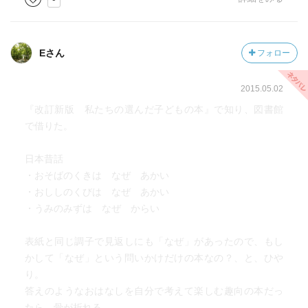
Eさん
フォロー
2015.05.02
『改訂新版 私たちの選んだ子どもの本』で知り、図書館
で借りた。
日本昔話
・おそばのくきは なぜ あかい
・おししのくびは なぜ あかい
・うみのみずは なぜ からい
表紙と同じ調子で見返しにも「なぜ」があったので、もし
かして「なぜ」という問いかけだけの本なの？、と、ひや
り。
答えのようなおはなしを自分で考えて楽しむ趣向の本だっ
たら、骨が折れる。