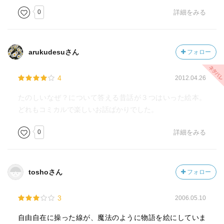
0
詳細をみる
arukudesuさん
フォロー
4
2012.04.26
たのしいなぜ？について答える昔話が３つはいった絵本。
どれもコミカルで楽しいお話ばかりでした。
0
詳細をみる
toshoさん
フォロー
3
2006.05.10
自由自在に操った線が、魔法のように物語を絵にしていま