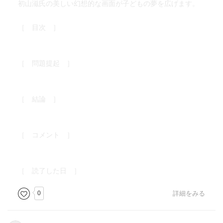
初山滋氏の美しい幻想的な画面が子どもの夢を広げます。
［ 目次 ］
［ 問題提起 ］
［ 結論 ］
［ コメント ］
［ 読了した日 ］
0
詳細をみる