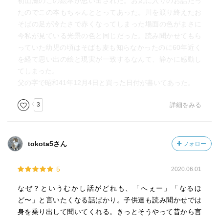
初山滋のこの絵本が思い出された。お気に入りのお話だっ
また「おししの～」のオチは「ええっ？！」という展開
たのでこの本もちゃんととってあった。川を渡り終えたお
で、読み終えたわたしと娘も一瞬黙ってしまいました(苦笑)
そばの足が冷たさで赤くなってしまった場面の色がまさに
こんなバラエティに飛んだトンデモ話も、昔話ならではの
今私が見ている光景の色と同じだった。読み聞かせてもら
展開ですね。
っていた幼児の頃はそばも麦も知らなかったのに60年近く
を経て思い出の絵と現実が一致するなんて、静かに感動し
初出はなんと1954年というこちらの本。
てしまった。
小学校低学年頃のお子さんとともに読まれるのがオススメ
父の字で昭和41年12月4日と買った日付が書いてあった。
です。
3
詳細をみる
tokota5さん
フォロー
5
2020.06.01
なぜ？というむかし話がどれも、「へぇー」「なるほ
ど〜」と言いたくなる話ばかり。子供達も読み聞かせでは
身を乗り出して聞いてくれる。きっとそうやって昔から言