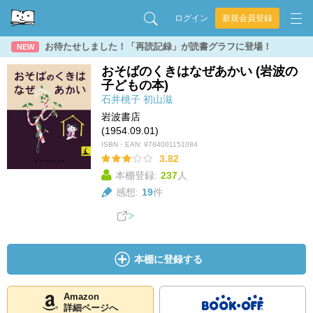
ログイン
新規会員登録
お待たせしました！「再読記録」が読書グラフに登場！
NEW
おそばのくきはなぜあかい (岩波の
子どもの本)
石井桃子
初山滋
岩波書店
(1954.09.01)
ISBN・EAN:
9784001151084
3.82
本棚登録:
237
人
感想:
19
件
本棚に登録する
Amazon
詳細ページへ