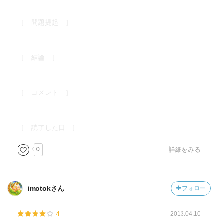
［ 問題提起 ］
［ 結論 ］
［ コメント ］
［ 読了した日 ］
0
詳細をみる
imotokさん
フォロー
4
2013.04.10