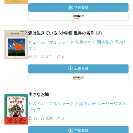
森は生きている (小学館 世界の名作 12)
サムイル・マルシャーク 宮川やすえ 西本鶏介 宝永た
かこ
33
3.71
4
小さなお城
サムイル・マルシャーク 片岡みい子 ユーリーワスネ
ツォフ
33
3.80
0