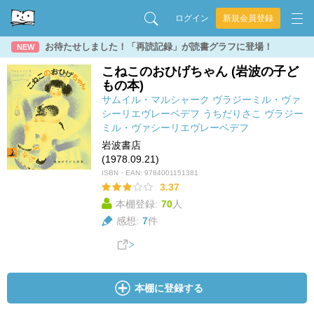
ログイン
新規会員登録
お待たせしました！「再読記録」が読書グラフに登場！
NEW
こねこのおひげちゃん (岩波の子ど
もの本)
サムイル・マルシャーク
ヴラジーミル・ヴァ
シーリエヴレーベデフ
うちだりさこ
ヴラジー
ミル・ヴァシーリエヴレーベデフ
岩波書店
(1978.09.21)
ISBN・EAN:
9784001151381
3.37
本棚登録:
70
人
感想:
7
件
本棚に登録する