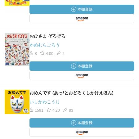
おひさま ぞろぞろ
かめむらごろう
8
4.00
2
おめんです (あっ!とおどろくしかけえほん)
いしかわこうじ
1591
4.20
83