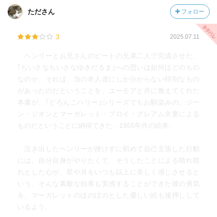
たださん
フォロー
3
2025.07.11
ヘンリーとお兄さんのピートの兄弟二人で完成させた、
｢ちいさなちいさなゆきだるま｣への思いは如何ほどのもの
なのか、それは、当の本人達にしか分からない特別なもの
があったのだということを、ユーモアと共に教えてくれた
本書が、｢どろんこハリー｣シリーズでもお馴染みの、ジー
ン・ジオンとマーガレット・ブロイ・グレアム夫妻による
ものだということに納得できた、1955年作の絵本。
泣き出したヘンリーが挫けずに初めて自己主張した行動
には、自分自身がやりたくて、そうしたことによる晴れ晴
れとした心が、星や月をいつも以上に美しく感じさせると
いう、そんな素敵な効果も実感することができた彼の勇気
を、マーガレットのほのぼのとした優しい絵も後押しして
いるよう。