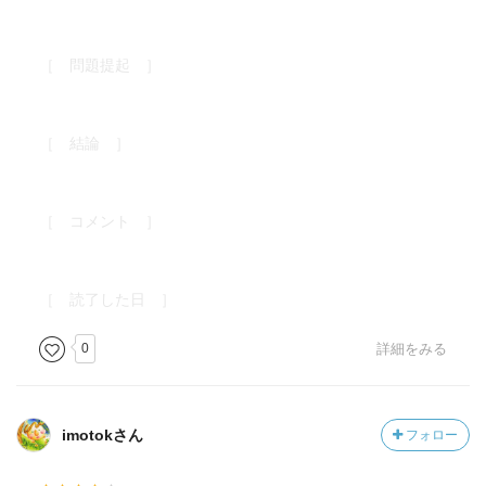
［ 問題提起 ］
［ 結論 ］
［ コメント ］
［ 読了した日 ］
0
詳細をみる
imotokさん
フォロー