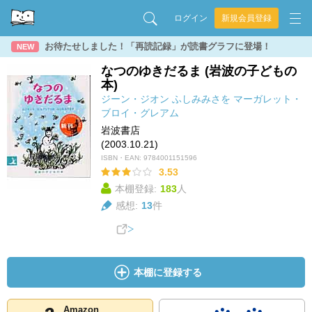
ログイン
新規会員登録
お待たせしました！「再読記録」が読書グラフに登場！
NEW
なつのゆきだるま (岩波の子どもの
本)
ジーン・ジオン
ふしみみさを
マーガレット・
ブロイ・グレアム
岩波書店
(2003.10.21)
ISBN・EAN:
9784001151596
3.53
本棚登録:
183
人
感想:
13
件
本棚に登録する
Amazon