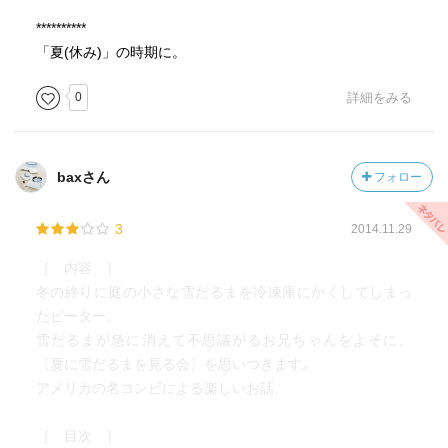
**********
「夏(休み)」の時期に。
0
詳細をみる
baxさん
フォロー
3
2014.11.29
［ 内容 ］
冬の終りに庭の小さな雪だるまを冷凍庫にかくしてしまっ
たピーター。
雪だるまが急に消えて不思議がるお兄ちゃんをよそに、
〈夏に雪だるまを見る会〉を思いつきます。
アメリカの名コンビによる楽しいお話。
［ 目次 ］