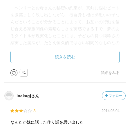
ヘンリーとお母さんの秘密の約束が、真剣に悩むピート
を微笑ましく映し出しながら、彼自身も根は弟思いの子な
んだということが分かることによって、お互いの行動を信
じ合える家族関係の素晴らしさを実感できる中で、夢のあ
るタイトルが現実化したことには、子どもの持つ純粋さの
結実した魔法が、たとえ恒久的ではない瞬間的なものなの
だとしても、決して皆の心から忘れ去られることはなく、
はっきりと目に焼き付けられるものなのだということを教
続きを読む
えてくれたのである。
41
詳細をみる
inakagjさん
フォロー
3
2014.08.04
なんだか妹に話した作り話を思い出した