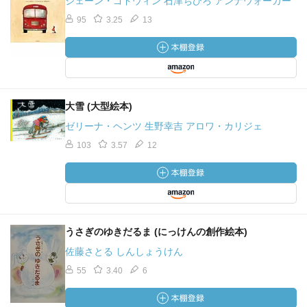
ジェーン・ゴドウィン 石津ちひろ アンナウォーカー
95
3.25
13
大雪 (大型絵本)
ゼリーナ・ヘンツ 生野幸吉 アロワ・カリジェ
103
3.57
12
うさぎのゆきだるま (にっけんの創作絵本)
佐藤さとる しんしょうけん
55
3.40
6