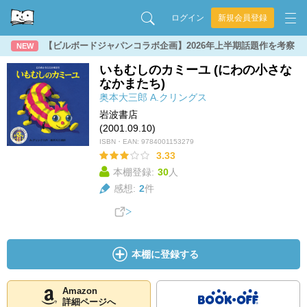
ログイン
新規会員登録
【ビルボードジャパンコラボ企画】2026年上半期話題作を考察
NEW
いもむしのカミーユ (にわの小さな
なかまたち)
奥本大三郎
A.クリングス
岩波書店
(2001.09.10)
ISBN・EAN:
9784001153279
3.33
本棚登録:
30
人
感想:
2
件
本棚に登録する
Amazon
詳細ページへ