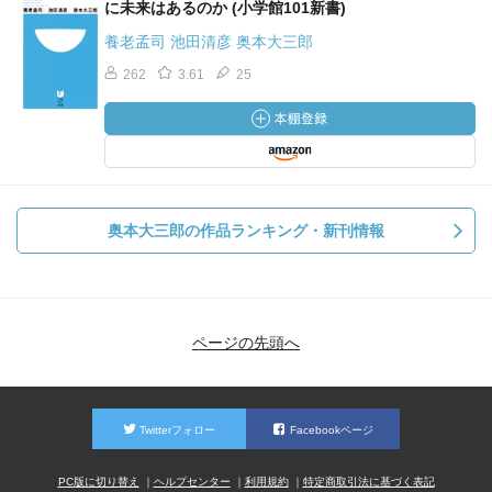
に未来はあるのか (小学館101新書)
養老孟司 池田清彦 奥本大三郎
262
3.61
25
奥本大三郎の作品ランキング・新刊情報
ページの先頭へ
Twitterフォロー
Facebookページ
PC版に切り替え
ヘルプセンター
利用規約
特定商取引法に基づく表記