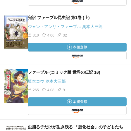
完訳 ファーブル昆虫記 第1巻 (上)
ジャン・アンリ・ファーブル 奥本大三郎
310
4.06
32
ファーブル (コミック版 世界の伝記 16)
坂本コウ 奥本大三郎
265
4.08
9
虫捕る子だけが生き残る 「脳化社会」の子どもたち