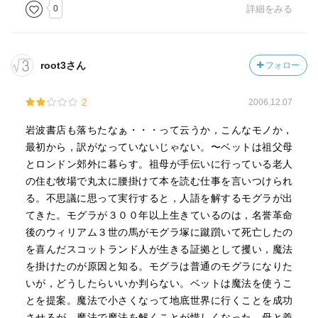
0
詳細をみる
root3さん
フォロー
2
2006.12.07
岩波書店も落ちたなぁ・・・って云うか，こんなモノか，
最初から，訳がなっていないじゃない。〜ベットは祖父母
とロンドン郊外に暮らす。祖母が手伝いに行っている老人
の住む牧場で丸太に腰掛けて本を読む仕事を言いつけられ
る。不思議に思って実行すると，人語を解するモグラが出
てきた。モグラが３００年以上生きているのは，名誉革命
後のウィリアム３世の馬がモグラ塚に蹴躓いて死亡したの
を喜んだスコットランド人が生きる証拠として攫い，魔法
を掛けたのが原因と知る。モグラは普通のモグラになりた
いが，どうしたらいいか判らない。ベットは魔法を使うこ
とを提案。魔法で小さくなって地底世界に行くことを成功
させるが，魔法で魔法を解くことが惜しくなった。母と義