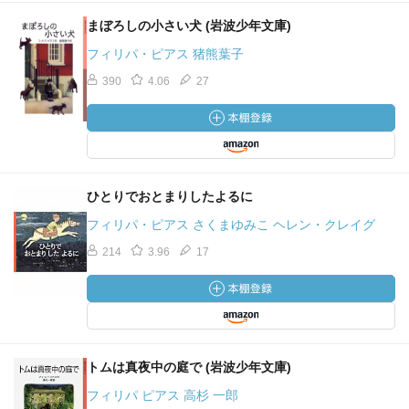
まぼろしの小さい犬 (岩波少年文庫)
フィリパ・ピアス 猪熊葉子
390
4.06
27
ひとりでおとまりしたよるに
フィリパ・ピアス さくまゆみこ ヘレン・クレイグ
214
3.96
17
トムは真夜中の庭で (岩波少年文庫)
フィリパ ピアス 高杉 一郎