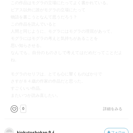
この作品はモグラの立場にたってよく書かれている。
ピアス以外に誰がモグラの立場にたって
物語を書こうとなんて思うだろう？
この作品を読んでいると
人間と同じように、モグラにはモグラの理屈があって、
モグラにはモグラの考えと気持ちがあることを
思い知らさせる。
なんでも、自分のものさしで考えてはだめだってことだよ
ね。
モグラのセリフは、とても心に響くものばかりで
さすが８４歳の作家の作品だと思った。
すごくいい作品。
またいつか読み直したい。
0
詳細をみる
kiokutoshokanさん
フォロー