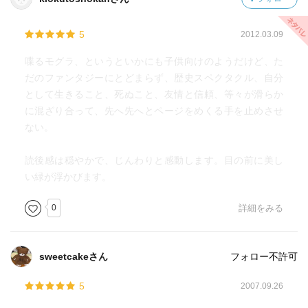
5
2012.03.09
喋るモグラ、というといかにも子供向けのようだけど、た
だのファンタジーにとどまらず、歴史スペクタクル、自分
として生きること、死ぬこと、友情と信頼、等々が滑らか
に混ざり合って、先へ先へとページをめくる手を止めさせ
ない。
読後感は穏やかで、じんわりと感動します。目の前に美し
い緑が浮かびます。
0
詳細をみる
sweetcakeさん
フォロー不許可
5
2007.09.26