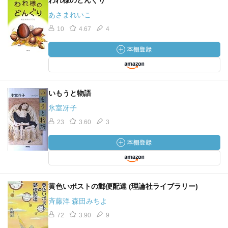
われ様のどんぐり
あさまれいこ
10
4.67
4
いもうと物語
氷室冴子
23
3.60
3
黄色いポストの郵便配達 (理論社ライブラリー)
斉藤洋 森田みちよ
72
3.90
9