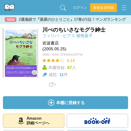
ログイン
新規会員登録
2週連続で『薬屋のひとりごと』17巻が1位！マンガランキング
NEW
川べのちいさなモグラ紳士
フィリパ・ピアス
猪熊葉子
岩波書店
(2005.05.25)
ISBN・EAN:
9784001155754
4.14
本棚登録:
87
人
感想:
11
件
本棚に登録する
Amazon
詳細ページへ