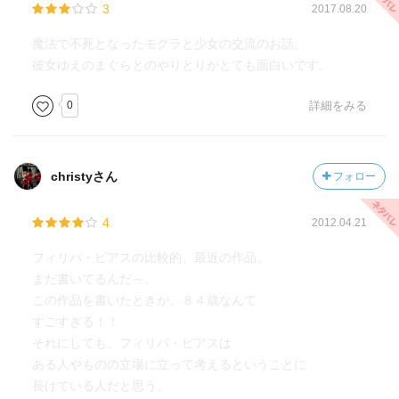
3
2017.08.20
魔法で不死となったモグラと少女の交流のお話。
彼女ゆえのまぐらとのやりとりがとても面白いです。
0
詳細をみる
christyさん
フォロー
4
2012.04.21
フィリパ・ピアスの比較的、最近の作品。
まだ書いてるんだ～。
この作品を書いたときが、８４歳なんて
すごすぎる！！
それにしても、フィリパ・ピアスは
ある人やものの立場に立って考えるということに
長けている人だと思う。