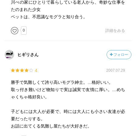
川べの家にひとりで暮らしている老人から、奇妙な仕事を
たのまれた少女
ベットは、不思議なモグラと知り合う。
0
詳細をみる
ヒギリさん
フォロー
4
2007.07.29
勝手で気難しくて誇り高いモグラ紳士。…格好いい。
取っ付き難いけど物知りで実は誠実で友情に厚い。…めち
ゃくちゃ格好良い。
子どもには大人が必要で、時には大人にも小さい友達が必
要だったりする。
お話に出てくる気難し屋たちが大好きだ。