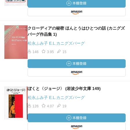
クローディアの秘密 ほんとうはひとつの話 (カニグズ
バーグ作品集 1)
松永ふみ子 E.L.カニグズバーグ
146
3.95
15
ぼくと〈ジョージ〉 (岩波少年文庫 149)
松永ふみ子 E.L.カニグズバーグ
126
4.07
19