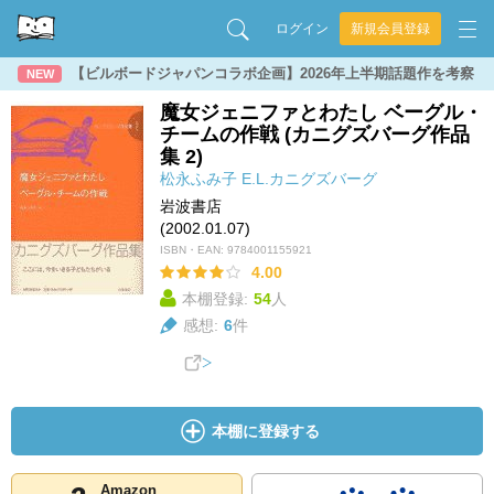
ログイン
新規会員登録
【ビルボードジャパンコラボ企画】2026年上半期話題作を考察
NEW
魔女ジェニファとわたし ベーグル・
チームの作戦 (カニグズバーグ作品
集 2)
松永ふみ子
E.L.カニグズバーグ
岩波書店
(2002.01.07)
ISBN・EAN:
9784001155921
4.00
本棚登録:
54
人
感想:
6
件
本棚に登録する
Amazon