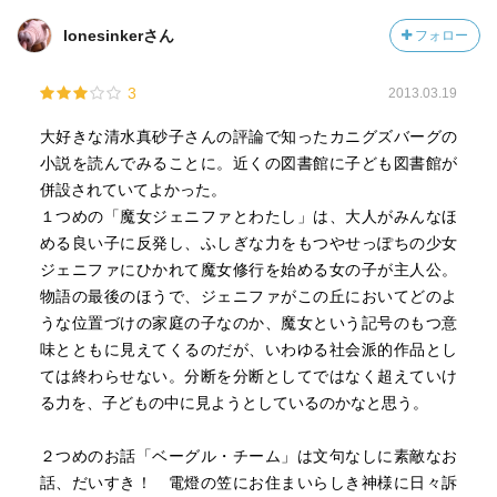
lonesinkerさん
フォロー
3
2013.03.19
大好きな清水真砂子さんの評論で知ったカニグズバーグの
小説を読んでみることに。近くの図書館に子ども図書館が
併設されていてよかった。
１つめの「魔女ジェニファとわたし」は、大人がみんなほ
める良い子に反発し、ふしぎな力をもつやせっぽちの少女
ジェニファにひかれて魔女修行を始める女の子が主人公。
物語の最後のほうで、ジェニファがこの丘においてどのよ
うな位置づけの家庭の子なのか、魔女という記号のもつ意
味とともに見えてくるのだが、いわゆる社会派的作品とし
ては終わらせない。分断を分断としてではなく超えていけ
る力を、子どもの中に見ようとしているのかなと思う。
２つめのお話「ベーグル・チーム」は文句なしに素敵なお
話、だいすき！ 電燈の笠にお住まいらしき神様に日々訴