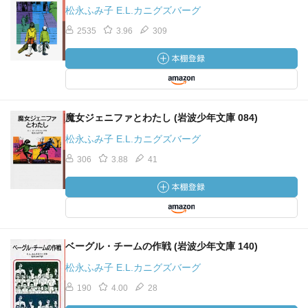
松永ふみ子 E.L.カニグズバーグ
2535
3.96
309
魔女ジェニファとわたし (岩波少年文庫 084)
松永ふみ子 E.L.カニグズバーグ
306
3.88
41
ベーグル・チームの作戦 (岩波少年文庫 140)
松永ふみ子 E.L.カニグズバーグ
190
4.00
28