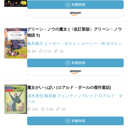
グリーン・ノウの魔女 (〈改訂新版〉グリーン・ノウ
物語 5)
亀井俊介 ピーター・ボストン ルーシー・M.ボストン
84
4.14
10
魔女がいっぱい (ロアルド・ダールの傑作童話)
清水達也 鶴見敏 クェンティンブレイク ロアルド・ダ
ール
150
3.89
20