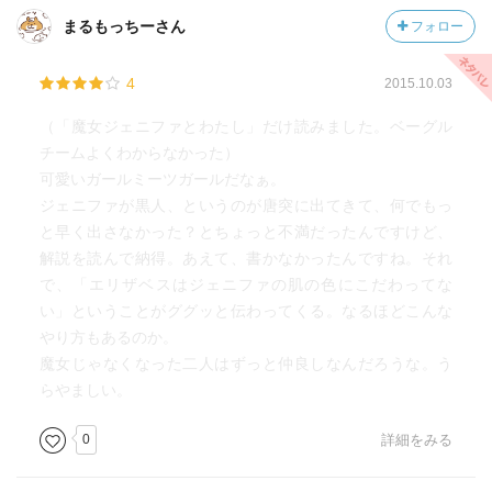
まるもっちーさん
フォロー
4
2015.10.03
（「魔女ジェニファとわたし」だけ読みました。ベーグル
チームよくわからなかった）
可愛いガールミーツガールだなぁ。
ジェニファが黒人、というのが唐突に出てきて、何でもっ
と早く出さなかった？とちょっと不満だったんですけど、
解説を読んで納得。あえて、書かなかったんですね。それ
で、「エリザベスはジェニファの肌の色にこだわってな
い」ということがググッと伝わってくる。なるほどこんな
やり方もあるのか。
魔女じゃなくなった二人はずっと仲良しなんだろうな。う
らやましい。
0
詳細をみる