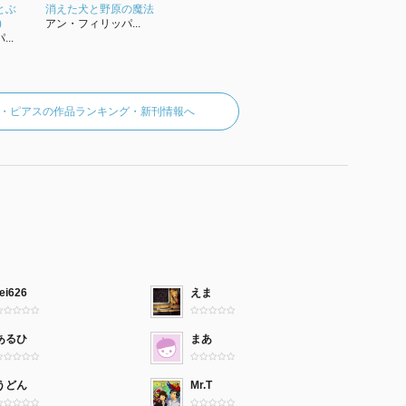
とぶ
消えた犬と野原の魔法
)
アン・フィリッパ...
..
・ピアスの作品ランキング・新刊情報へ
ei626
えま
あるひ
まあ
うどん
Mr.T