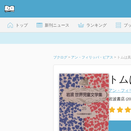
トップ
新刊ニュース
ランキング
ブ
ブクログ
>
アン・フィリッパ・ピアス
>
トムは真
トム
アン・フィ
岩波書店
(2