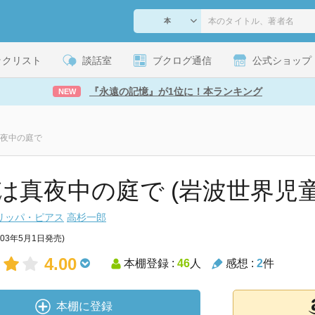
ックリスト
談話室
ブクログ通信
公式ショップ
『永遠の記憶』が1位に！本ランキング
NEW
夜中の庭で
は真夜中の庭で (岩波世界児童
リッパ・ピアス
高杉一郎
003年5月1日発売)
4.00
本棚登録 :
46
人
感想 :
2
件
本棚に登録