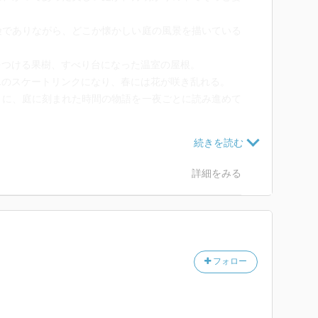
険でありながら、どこか懐かしい庭の風景を描いている
をつける果樹、すべり台になった温室の屋根。
氷のスケートリンクになり、春には花が咲き乱れる。
うに、庭に刻まれた時間の物語を一夜ごとに読み進めて
ティとの出会い。
ような存在で、二人の時間は不思議なずれ方をしてい
詳細をみる
のような庭で、二人は確かな友情を育んでいく。
この作品は、ふしぎな冒険物語でありながら、時間と記
物語でもある。
それは魔法の時間の始まりを告げる合図なのかもしれな
フォロー
と揺さぶる。
までも美しいまま、私たちの記憶に咲き続ける。