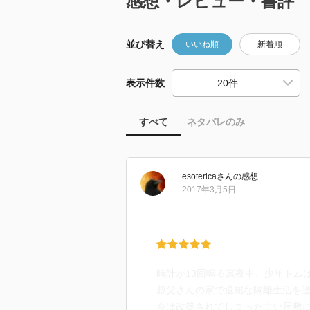
感想・レビュー・書評
並び替え
いいね順
新着順
表示件数
すべて
ネタバレのみ
esoterica
さん
の感想
2017年3月5日
時計が13回鳴る真夜中、少年トム
叔父さんの家で退屈な隔離生活を
今は改築されてしまった古い屋敷