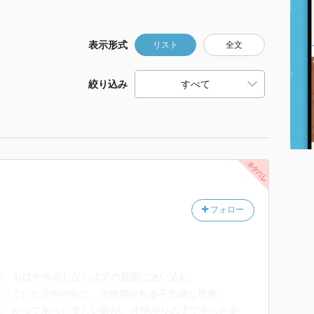
表示形式
リスト
全文
絞り込み
フォロー
は、もはや存在しないはずの庭園に迷い込む。
送っていた少年の前に、突然開かれる不思議な世界。
に、かつてあった美しい庭が、月明かりの下でそっと姿