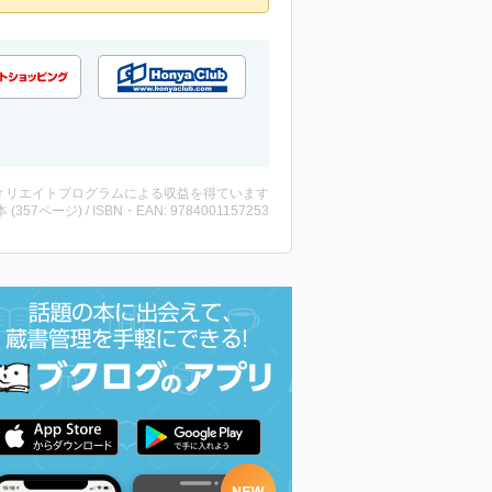
ィリエイトプログラムによる収益を得ています
・本 (357ページ) / ISBN・EAN: 9784001157253