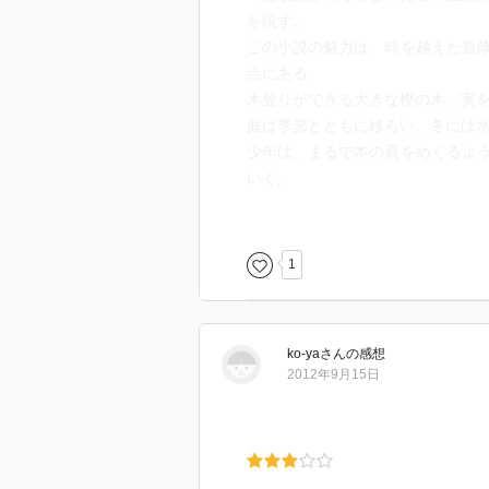
を現す。
この小説の魅力は、時を越えた冒
点にある。
木登りができる大きな樫の木、実
庭は季節とともに移ろい、冬には
少年は、まるで本の頁をめくるよ
いく。
物語を彩るのは、不思議な少女ハ
彼女にとってもトムは「幽霊」の
る。
1
でも、夢か現実かわからない境目
イギリス児童文学の傑作とされる
憶について静かに考えさせる深い
ko-ya
さん
の感想
時計が13回目の音を鳴らすとき、
2012年9月15日
い。
結末の展開は、読む人の心をそっ
大人になることは避けられない。
でも、心の中の大切な庭は、いつ