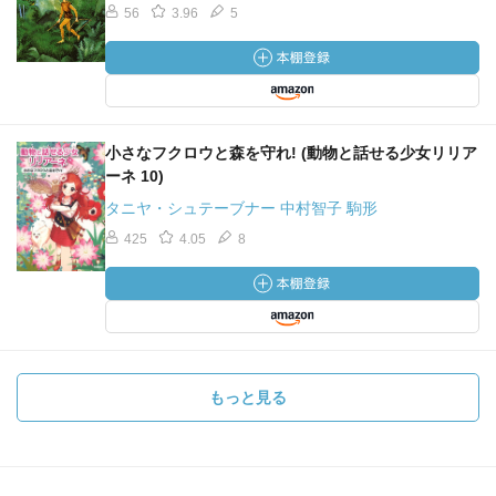
56
3.96
5
小さなフクロウと森を守れ! (動物と話せる少女リリア
ーネ 10)
タニヤ・シュテーブナー 中村智子 駒形
425
4.05
8
もっと見る