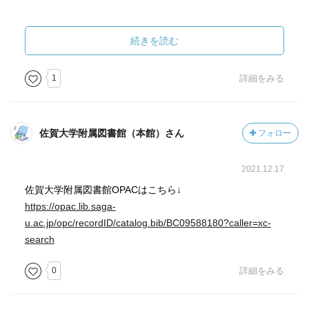
ローニャは、父のように山賊にはなりたくないといつも主
張し、その思いをビルクにも話し、2人はそうならないと誓
続きを読む
うのです。
二人の家出は、極寒の森の冬と共に終わってしまうのか、
1
詳細をみる
山賊たちがこの先どう生きるのか、どこをとっても素晴ら
しい結末ばかりが訪れ、安心してハラハラできます！
佐賀大学附属図書館（本館）さん
フォロー
このお話は、とてもフェミニズム的だとも思いました。
象徴的に思うのは、山賊のかしらに生まれた子どもが、女
2021.12.17
の子だった。昔話なら男の子を望むところでしょうが、こ
この山賊たちはみんな両手を上げて祝福するのです。
佐賀大学附属図書館OPACはこちら↓
もちろん男たちは山賊しごとにでかけ、女は家にいます
https://opac.lib.saga-
が、魔女のように働き、とても強い影響力を持っている。
u.ac.jp/opc/recordID/catalog.bib/BC09588180?caller=xc-
それでありながら、全てが愛に満ち溢れた、もうとっても
search
素晴らしい物語でした。
0
詳細をみる
児童文学が好きな職場のお仲間にも薦めまくっています。
これは読まなくちゃ損しますよww