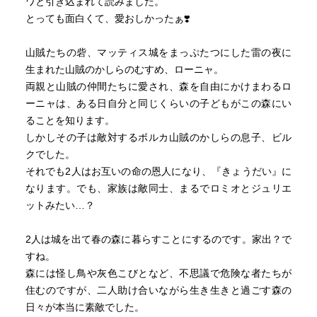
ワと引き込まれて読みました。
とっても面白くて、愛おしかったぁ❣️
山賊たちの砦、マッティス城をまっぷたつにした雷の夜に
生まれた山賊のかしらのむすめ、ローニャ。
両親と山賊の仲間たちに愛され、森を自由にかけまわるロ
ーニャは、ある日自分と同じくらいの子どもがこの森にい
ることを知ります。
しかしその子は敵対するボルカ山賊のかしらの息子、ビル
クでした。
それでも2人はお互いの命の恩人になり、『きょうだい』に
なります。でも、家族は敵同士、まるでロミオとジュリエ
ットみたい…？
2人は城を出て春の森に暮らすことにするのです。家出？で
すね。
森には怪し鳥や灰色こびとなど、不思議で危険な者たちが
住むのですが、二人助け合いながら生き生きと過ごす森の
日々が本当に素敵でした。