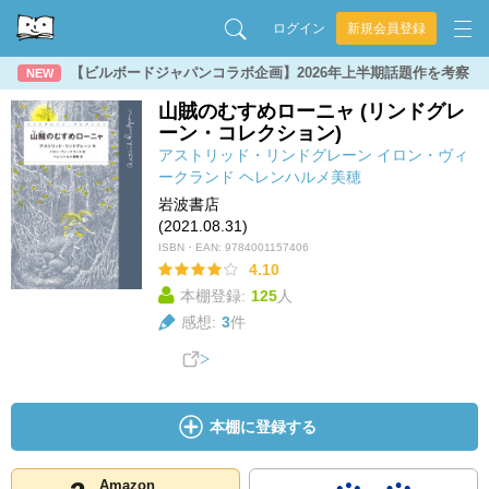
ログイン
新規会員登録
【ビルボードジャパンコラボ企画】2026年上半期話題作を考察
NEW
山賊のむすめローニャ (リンドグレ
ーン・コレクション)
アストリッド・リンドグレーン
イロン・ヴィ
ークランド
ヘレンハルメ美穂
岩波書店
(2021.08.31)
ISBN・EAN:
9784001157406
4.10
本棚登録:
125
人
感想:
3
件
本棚に登録する
Amazon