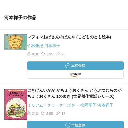
河本祥子の作品
マフィンおばさんのぱんや (こどものとも絵本)
竹林亜紀 河本祥子
918
3.95
75
ごきげんいかが がちょうおくさん どうぶつむらのが
ちょうおくさん 1のまき (世界傑作童話シリーズ)
ミリアム・クラーク・ポター 松岡享子 河本祥子
213
3.95
18