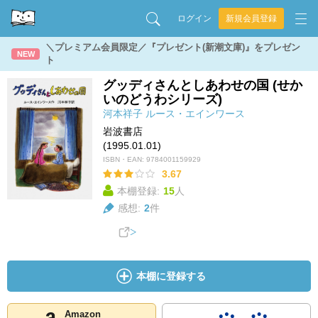
ログイン
新規会員登録
＼プレミアム会員限定／『プレゼント(新潮文庫)』をプレゼン
NEW
ト
グッディさんとしあわせの国 (せか
いのどうわシリーズ)
河本祥子
ルース・エインワース
岩波書店
(1995.01.01)
ISBN・EAN:
9784001159929
3.67
本棚登録:
15
人
感想:
2
件
本棚に登録する
Amazon