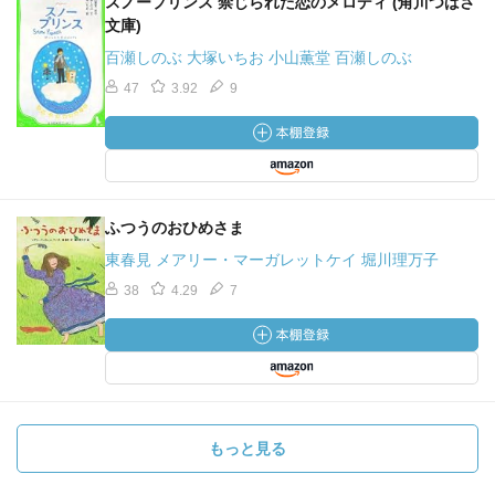
スノープリンス 禁じられた恋のメロディ (角川つばさ
文庫)
百瀬しのぶ 大塚いちお 小山薫堂 百瀬しのぶ
47
3.92
9
ふつうのおひめさま
東春見 メアリー・マーガレットケイ 堀川理万子
38
4.29
7
もっと見る