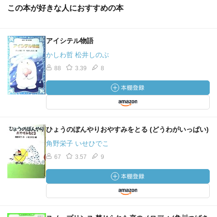
この本が好きな人におすすめの本
アイシテル物語
かしわ哲 松井しのぶ
88
3.39
8
ひょうのぼんやりおやすみをとる (どうわがいっぱい)
角野栄子 いせひでこ
67
3.57
9