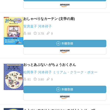
おしゃべりなカーテン (文学の扉)
安房直子 河本祥子
88
3.78
9
おっとあぶない がちょうおくさん
松岡享子 河本祥子 ミリアム・クラーク・ポター
81
3.80
9