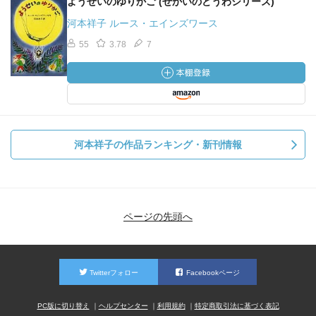
ようせいのゆりかご (せかいのどうわシリーズ)
河本祥子 ルース・エインズワース
55
3.78
7
河本祥子の作品ランキング・新刊情報
ページの先頭へ
Twitterフォロー
Facebookページ
PC版に切り替え
ヘルプセンター
利用規約
特定商取引法に基づく表記