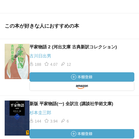
この本が好きな人におすすめの本
平家物語 2 (河出文庫 古典新訳コレクション)
古川日出男
188
4.07
12
新版 平家物語(一) 全訳注 (講談社学術文庫)
杉本圭三郎
144
3.94
6