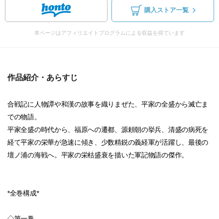
購入ストア一覧
本ページはアフィリエイトプログラムによる収益を得ています
作品紹介・あらすじ
合戦記に人物譚や和漢の故事を織りまぜた、平家の全盛から滅亡ま
での物語。
平家全盛の時代から、福原への遷都、源頼朝の挙兵、清盛の病死を
経て平家の栄華が急速に傾き、少数精鋭の義経軍が活躍し、最後の
壇ノ浦の海戦へ。平家の栄枯盛衰を描いた軍記物語の傑作。
*全巻構成*
◇第一巻