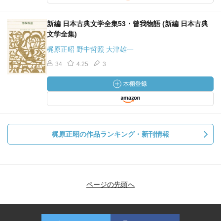
新編 日本古典文学全集53・曾我物語 (新編 日本古典
文学全集)
梶原正昭 野中哲照 大津雄一
34
4.25
3
梶原正昭の作品ランキング・新刊情報
ページの先頭へ