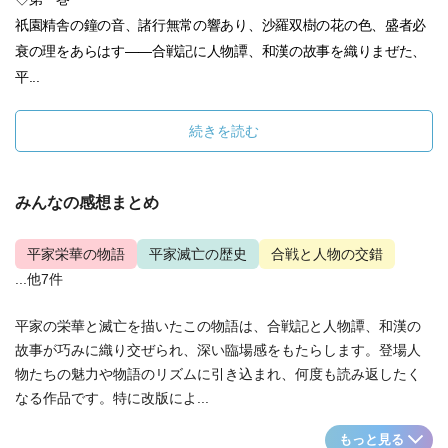
祇園精舎の鐘の音、諸行無常の響あり、沙羅双樹の花の色、盛者必
衰の理をあらはす——合戦記に人物譚、和漢の故事を織りまぜた、
平...
続きを読む
みんなの感想まとめ
平家栄華の物語
平家滅亡の歴史
合戦と人物の交錯
...他7件
平家の栄華と滅亡を描いたこの物語は、合戦記と人物譚、和漢の
故事が巧みに織り交ぜられ、深い臨場感をもたらします。登場人
物たちの魅力や物語のリズムに引き込まれ、何度も読み返したく
なる作品です。特に改版によ...
もっと見る