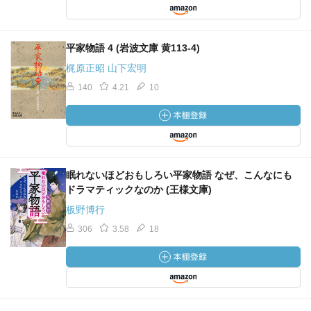
平家物語 4 (岩波文庫 黄113-4)
梶原正昭 山下宏明
140
4.21
10
眠れないほどおもしろい平家物語 なぜ、こんなにも
ドラマティックなのか (王様文庫)
板野博行
306
3.58
18