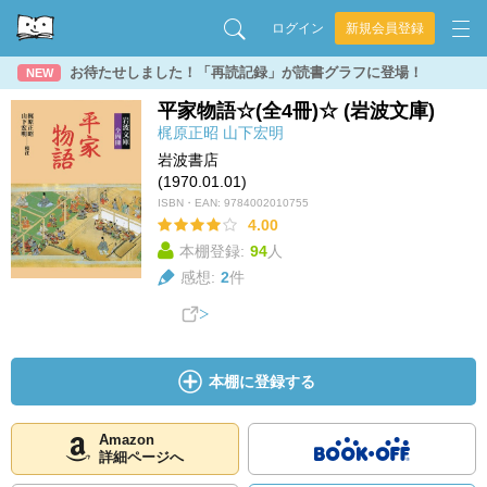
ログイン
新規会員登録
お待たせしました！「再読記録」が読書グラフに登場！
NEW
平家物語☆(全4冊)☆ (岩波文庫)
梶原正昭
山下宏明
岩波書店
(1970.01.01)
ISBN・EAN:
9784002010755
4.00
本棚登録:
94
人
感想:
2
件
本棚に登録する
Amazon
詳細ページへ