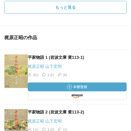
もっと見る
梶原正昭の作品
平家物語 1 (岩波文庫 黄113-1)
梶原正昭 山下宏明
301
3.97
30
平家物語 2 (岩波文庫 黄113-2)
梶原正昭 山下宏明
151
3.92
10