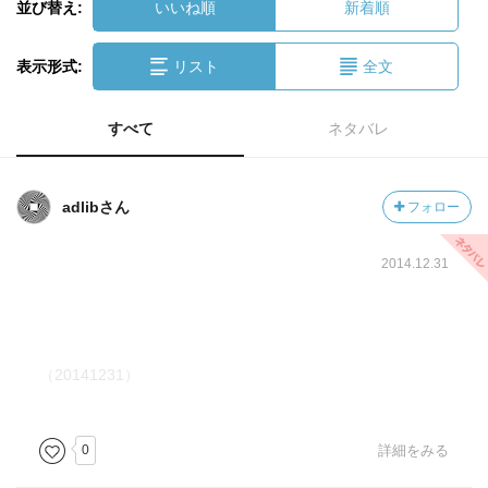
並び替え:
いいね順
新着順
表示形式:
リスト
全文
すべて
ネタバレ
adlibさん
フォロー
2014.12.31
（20141231）
0
詳細をみる