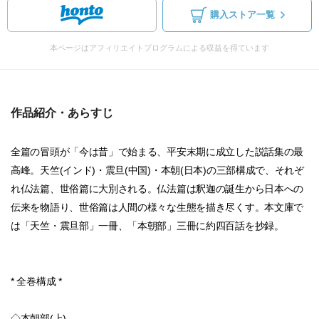
購入ストア一覧
本ページはアフィリエイトプログラムによる収益を得ています
作品紹介・あらすじ
全篇の冒頭が「今は昔」で始まる、平安末期に成立した説話集の最
高峰。天竺(インド)・震旦(中国)・本朝(日本)の三部構成で、それぞ
れ仏法篇、世俗篇に大別される。仏法篇は釈迦の誕生から日本への
伝来を物語り、世俗篇は人間の様々な生態を描き尽くす。本文庫で
は「天竺・震旦部」一冊、「本朝部」三冊に約四百話を抄録。
* 全巻構成 *
◇本朝部(上)