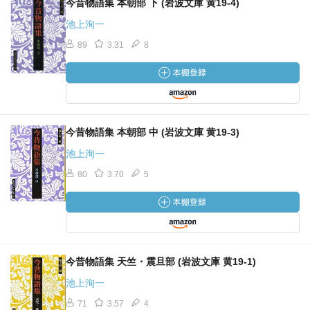
今昔物語集 本朝部 下 (岩波文庫 黄19-4)
池上洵一
89
3.31
8
今昔物語集 本朝部 中 (岩波文庫 黄19-3)
池上洵一
80
3.70
5
今昔物語集 天竺・震旦部 (岩波文庫 黄19-1)
池上洵一
71
3.57
4