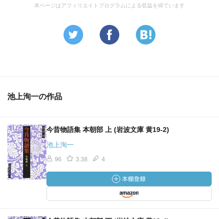
本ページはアフィリエイトプログラムによる収益を得ています
池上洵一の作品
今昔物語集 本朝部 上 (岩波文庫 黄19-2)
池上洵一
96
3.38
4