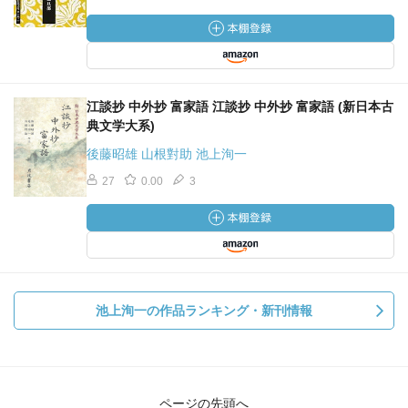
江談抄 中外抄 富家語 江談抄 中外抄 富家語 (新日本古
典文学大系)
後藤昭雄 山根對助 池上洵一
27
0.00
3
池上洵一の作品ランキング・新刊情報
ページの先頭へ