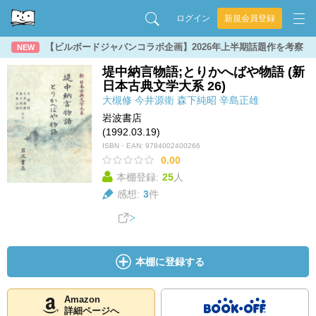
ログイン
新規会員登録
【ビルボードジャパンコラボ企画】2026年上半期話題作を考察
NEW
堤中納言物語;とりかへばや物語 (新
日本古典文学大系 26)
大槻修
今井源衛
森下純昭
辛島正雄
岩波書店
(1992.03.19)
ISBN・EAN:
9784002400266
0.00
本棚登録:
25
人
感想:
3
件
本棚に登録する
Amazon
詳細ページへ