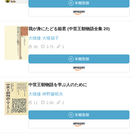
我が身にたどる姫君 (中世王朝物語全集 20)
大槻修 大槻福子
30
3.75
1
中世王朝物語を学ぶ人のために
大槻修 神野藤昭夫
11
2.00
2