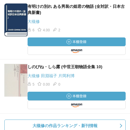
有明けの別れ ある男装の姫君の物語 (全対訳・日本古
典新書)
大槻修
6
4.00
2
しのびね・しら露 (中世王朝物語全集 10)
大槻修 田淵福子 片岡利博
5
0.00
0
大槻修の作品ランキング・新刊情報