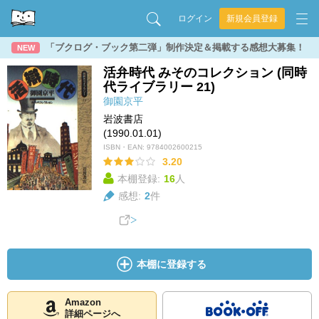
ログイン
新規会員登録
「ブクログ・ブック第二弾」制作決定＆掲載する感想大募集！
NEW
活弁時代 みそのコレクション (同時
代ライブラリー 21)
御園京平
岩波書店
(1990.01.01)
ISBN・EAN:
9784002600215
3.20
本棚登録:
16
人
感想:
2
件
本棚に登録する
Amazon
詳細ページへ