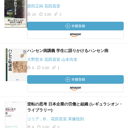
原田正純 花田昌宣
10
3.00
2
ハンセン病講義 学生に語りかけるハンセン病
大野哲夫 花田昌宣 山本尚友
9
5.00
1
逆転の思考 日本企業の労働と組織 (レギュラシオン・
ライブラリー)
コリア，B． 花田昌宣 斉藤悦則
9
0.00
0