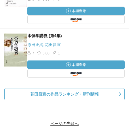
水俣学講義 (第4集)
原田正純 花田昌宣
7
3.00
1
花田昌宣の作品ランキング・新刊情報
ページの先頭へ