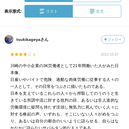
表示形式:
リスト
全文
tsukikageyaさん
フォロー
4
2012.10.07
川崎の中小企業の3K労働者として21年間働いた人がみた日
本像。
日雇いやバイトで危険、過酷な肉体労働に従事する人々の
一人として、その日常をつぶさに描いたものである。
日本を支えているこれらの人々から搾取してのうのうと生
きている所謂中流に対する批判の目、あるいは非人道的な
労働環境に疑問も持たず没頭し無気力に死んでいく人々に
対する喚起の声。いずれも、そこにいない人々がめをつぶ
り、あるいは自分の都合のいいように語らせる、自らはな
かなかに語らないサバルタン的な人々である。