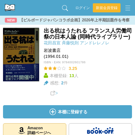
ログイン
新規会員登録
【ビルボードジャパンコラボ企画】2026年上半期話題作を考察
NEW
出る杭はうたれる フランス人労働司
祭の日本人論 (同時代ライブラリー)
花田昌宣
斉藤悦則
アンドレレノレ
岩波書店
(1994.01.01)
ISBN・EAN:
9784002601786
3.25
本棚登録:
13
人
感想:
2
件
本棚に登録する
Amazon
詳細ページへ