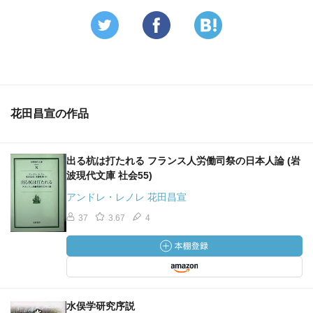
花田昌宣の作品
出る杭は打たれる フランス人労働司祭の日本人論 (岩
波現代文庫 社会55)
アンドレ・レノレ 花田昌宣
37
3.67
4
水俣学研究序説