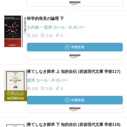
科学的発見の論理 下
大内義一 森博 カール・R.ポパー
144
3.20
5
果てしなき探求 上 知的自伝 (岩波現代文庫 学術117)
森博 カール・R.ポパー
134
3.65
8
果てしなき探求 下 知的自伝 (岩波現代文庫 学術118)