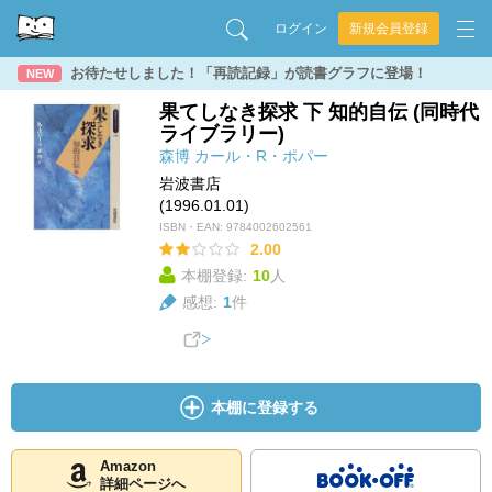
ログイン
新規会員登録
お待たせしました！「再読記録」が読書グラフに登場！
NEW
果てしなき探求 下 知的自伝 (同時代
ライブラリー)
森博
カール・R・ポパー
岩波書店
(1996.01.01)
ISBN・EAN:
9784002602561
2.00
本棚登録:
10
人
感想:
1
件
本棚に登録する
Amazon
詳細ページへ