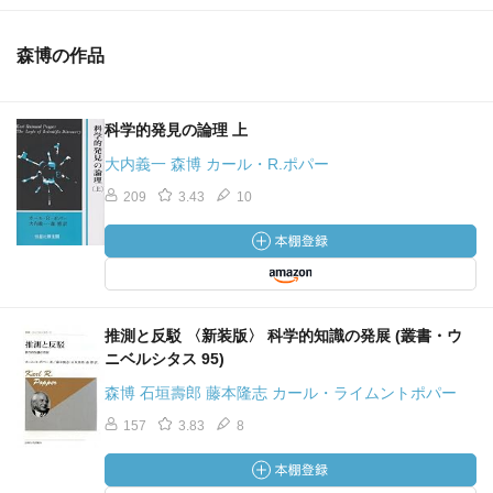
森博の作品
科学的発見の論理 上
大内義一 森博 カール・R.ポパー
209
3.43
10
推測と反駁 〈新装版〉 科学的知識の発展 (叢書・ウ
ニベルシタス 95)
森博 石垣壽郎 藤本隆志 カール・ライムントポパー
157
3.83
8