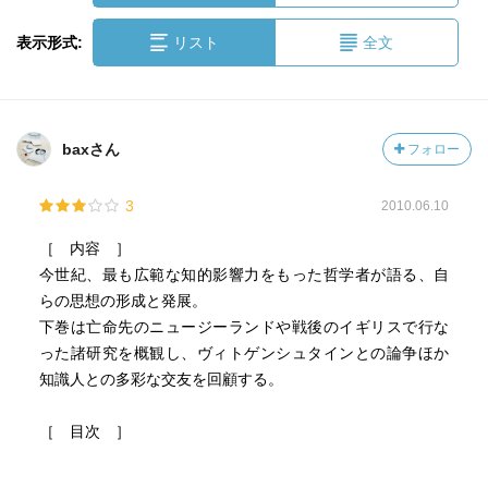
表示形式:
リスト
全文
baxさん
フォロー
3
2010.06.10
［ 内容 ］
今世紀、最も広範な知的影響力をもった哲学者が語る、自
らの思想の形成と発展。
下巻は亡命先のニュージーランドや戦後のイギリスで行な
った諸研究を概観し、ヴィトゲンシュタインとの論争ほか
知識人との多彩な交友を回顧する。
［ 目次 ］