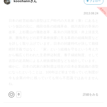
koochannさん
フォロー
2013.08.24
日本の経営組織の原型は江戸時代の大名家（藩）にあると
いう仮説の元に、織田信長の組織革命、徳川吉宗の享保の
改革、上杉鷹山の藩政改革、幕末の川路聖莫・井上清直兄
弟、勝海舟などの若手幕僚抜擢に見る幕府の組織制度など
を詳しく取り上げています。日本の封建時代が決して殿様
絶対主義ではなく、「家」という組織を守るという考え方
から幅広く行われた主君押込制度、養子縁組制度、そして
吉宗の足高制による人材抜擢制度などを紹介しています。
確かに、日本の武家の家制度は現在の日本企業組織の原型
になったということは、100年ほど前まで残っていた制度が
今も企業の中に残っていても何ら不思議ではありません
ね。
0
詳細をみる