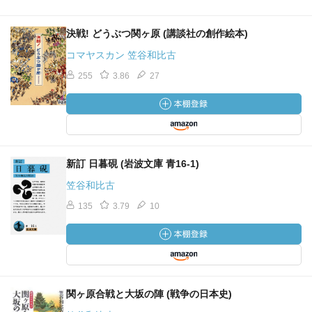
決戦! どうぶつ関ヶ原 (講談社の創作絵本)
コマヤスカン 笠谷和比古
255
3.86
27
新訂 日暮硯 (岩波文庫 青16-1)
笠谷和比古
135
3.79
10
関ヶ原合戦と大坂の陣 (戦争の日本史)