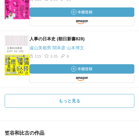
人事の日本史 (朝日新書828)
遠山美都男 関幸彦 山本博文
115
3.35
8
もっと見る
笠谷和比古の作品