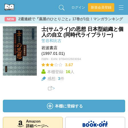
ログイン
新規会員登録
2週連続で『薬屋のひとりごと』17巻が1位！マンガランキング
NEW
士(サムライ)の思想 日本型組織と個
人の自立 (同時代ライブラリー)
笠谷和比古
岩波書店
(1997.01.01)
ISBN・EAN:
9784002603094
3.67
本棚登録:
16
人
感想:
3
件
本棚に登録する
Amazon
詳細ページへ