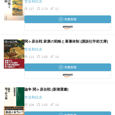
笠谷和比古
127
3.74
11
関ヶ原合戦 家康の戦略と幕藩体制 (講談社学術文庫)
笠谷和比古
115
3.85
14
論争 関ヶ原合戦 (新潮選書)
笠谷和比古
108
3.65
14