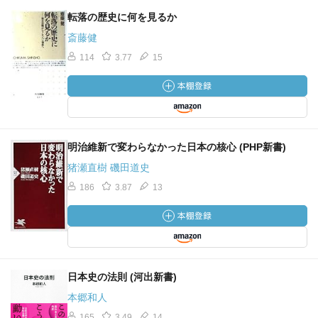
転落の歴史に何を見るか
斎藤健
114
3.77
15
明治維新で変わらなかった日本の核心 (PHP新書)
猪瀬直樹 磯田道史
186
3.87
13
日本史の法則 (河出新書)
本郷和人
165
3.49
14