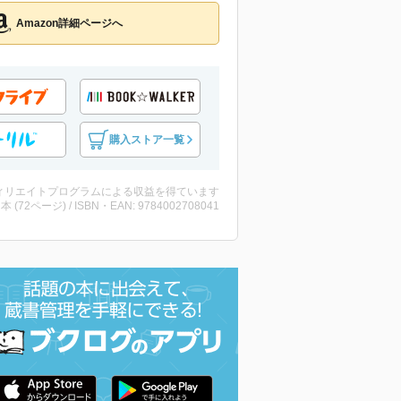
Amazon詳細ページへ
購入ストア一覧
ィリエイトプログラムによる収益を得ています
 ・本 (72ページ) / ISBN・EAN: 9784002708041