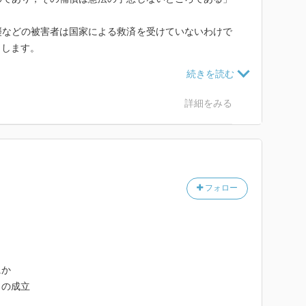
襲などの被害者は国家による救済を受けていないわけで
当します。
なりリベラル寄りの思想の方だと推測されます。よって
よる国家や裁判所のジャッジを批判しています。
詳細をみる
意することはできません。規格外の大きさの戦争被害を
があるからです。「パンドラの箱」を開けたがらない歴
むを得ないものだと私は思います。
による被害者全てに補償を行なえば良い」と考えている
は果たして，国家のみならず，被害者にとって良い政策
フォロー
家運営の持続性が担保されるのでしょうか。
一つです。たとえ当時の国民が政治への関与が制限され
は我らが政府であり，支持したのは我ら国民自身です。
民が被害者として殊更に権利を主張することに，私はど
にか
目の成立