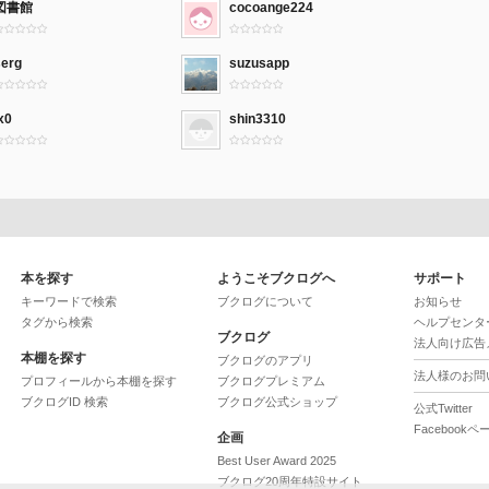
図書館
cocoange224
serg
suzusapp
x0
shin3310
本を探す
ようこそブクログへ
サポート
キーワードで検索
ブクログについて
お知らせ
タグから検索
ヘルプセンタ
ブクログ
法人向け広告
本棚を探す
ブクログのアプリ
法人様のお問
プロフィールから本棚を探す
ブクログプレミアム
ブクログID 検索
ブクログ公式ショップ
公式Twitter
Facebookペ
企画
Best User Award 2025
ブクログ20周年特設サイト