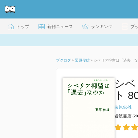
トップ
新刊ニュース
ランキング
ブ
ブクログ
>
栗原俊雄
>
シベリア抑留は「過去」な
シベ
ト 80
栗原俊雄
岩波書店
(2