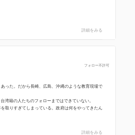
はシベリア抑留者をないがしろにするのか！」というお
それは全く私の本意ではありません。
生活を強いられた自分たちの尊厳の回復なのだと思いま
ことができれば喜ばしいことかもしれませんが，彼らが
詳細をみる
は明らかです。
シベリア抑留者達の苛烈な生活について学び，歯を食い
，感謝することです。そして彼らの努力に報いるために
責任を持つことです。
フォロー不許可
凜とした姿をシベリア抑留者の「鏡」として思い出して
わったであろう三波さんが国民に笑顔を振りまき続けた
きあった。だから長崎、広島、沖縄のような教育現場で
のようなものは一切感じられませんでした。三波さんは
にしまい込み，この国の未来のことをひたすら思ってく
、台湾籍の人たちのフォローまではできていない。
年を取りすぎてしまっている。政府は何をやってきたん
ベリア抑留者達の歴史を忘れてはなりません。学ぶこと
報恩になります。
詳細をみる