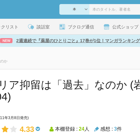
ックリスト
談話室
ブクログ通信
公式ショップ
2週連続で『薬屋のひとりごと』17巻が1位！マンガランキング
NEW
のか
リア抑留は「過去」なのか (
4)
011年3月8日発売)
4.33
本棚登録 :
24
人
感想 :
3
件