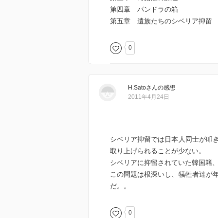
そのようなことを言うと，「お前
第四章 パンドラの箱
叱りを受けるかもしれませんが，
第五章 遺族たちのシベリア抑留
抑留者が求めているのは，苦しい
す。もちろん手厚い補償を受ける
0
本当に望むのは銭金ではないこと
今を生きる我々ができることは，
しばって生きてきた彼らを尊敬し
H.Sato
さん
の感想
も，歴史を学び，この国の未来に
2011年4月24日
私はどうしても，三波春夫さんの
しまうのです。塗炭の苦しみを味
シベリア抑留では日本人同士が叩
お姿からは，謝罪や賠償への拘泥
取り上げられることが少ない。
きっと，自分の辛い青春を胸の内
シベリアに抑留されていた韓国籍
れたのだと思います。
この問題は根深いし、犠牲者達が
だ。。
繰り返しになりますが，我々はシ
こそが，抑留者達に向けた最大の
0