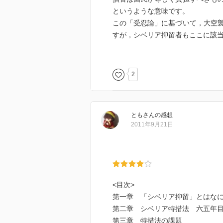
というような意味です。
この「受忍論」に基づいて，大空
すが，シベリア抑留者もここに該
毎日新聞の社員である著者は，か
本書では終始，この「受忍論」に
2
しかし私は，著者の主張に深く同
個別に手厚く補償するのには無理
代政府の考えも，ある意味ではや
とも
さん
の感想
著者はおそらく，「国家は，戦争
2011年9月21日
ようなに感じられましたが，それ
といえるのでしょうか。それで国
戦争というものは「外交」手段の
ていたとしても，戦争を選んだの
<目次>
敗戦の責任を政府に押しつけ，国
第一章 「シベリア抑留」とはな
うしても違和を覚えます。
第二章 シベリア特措法 六五年
第三章 特措法の課題