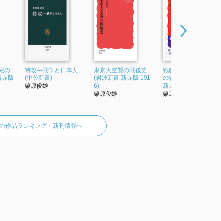
完の
特攻―戦争と日本人
東京大空襲の戦後史
戦艦大和 生還者たち
新赤版
(中公新書)
(岩波新書 新赤版 191
の証言から (岩波新書
栗原俊雄
6)
新赤版1088)
栗原俊雄
栗原俊雄
の作品ランキング・新刊情報へ