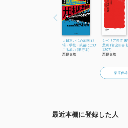
大日本いじめ帝国 戦
シベリア抑留 未
場・学校・銃後にはび
悲劇 (岩波新書 
こる暴力 (単行本)
1207)
栗原俊雄
栗原俊雄
栗原俊雄
最近本棚に登録した人