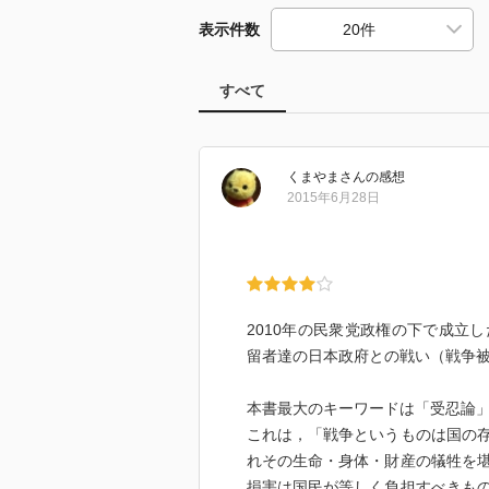
表示件数
すべて
くまやま
さん
の感想
2015年6月28日
2010年の民衆党政権の下で成立
留者達の日本政府との戦い（戦争
本書最大のキーワードは「受忍論
これは，「戦争というものは国の
れその生命・身体・財産の犠牲を
損害は国民が等しく負担すべきも