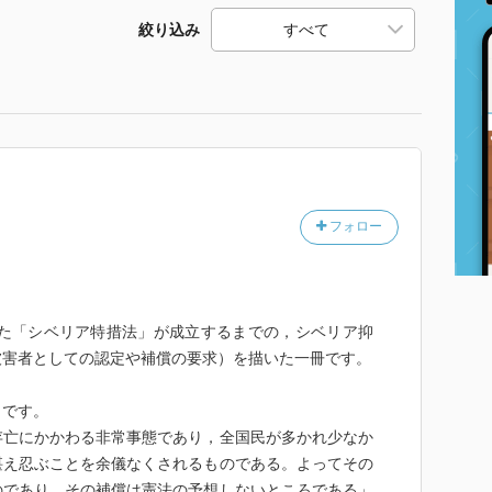
絞り込み
フォロー
した「シベリア特措法」が成立するまでの，シベリア抑
被害者としての認定や補償の要求）を描いた一冊です。
」です。
存亡にかかわる非常事態であり，全国民が多かれ少なか
堪え忍ぶことを余儀なくされるものである。よってその
のであり，その補償は憲法の予想しないところである」