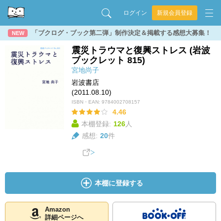
ログイン
新規会員登録
「ブクログ・ブック第二弾」制作決定＆掲載する感想大募集！
NEW
震災トラウマと復興ストレス (岩波
ブックレット 815)
宮地尚子
岩波書店
(2011.08.10)
ISBN・EAN:
9784002708157
4.46
本棚登録:
126
人
感想:
20
件
本棚に登録する
Amazon
詳細ページへ