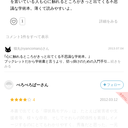
を置いている人も心に触れるところがきっと出てくる不思
議な学術本。薄くて読みやすいよ。
1
詳細をみる
コメント
1
件をすべて表示
猫丸(nyancomaru)さん
2013.07.04
｢心に触れるところがきっと出てくる不思議な学術本。｣
ブックレットだから学術書と言うより、切っ掛けのための入門手引...
続きを
みる
べろべろばーさん
フォロー
4
2012.03.12
本書で出てくる「環状島モデル」は、たとえば被害者や支
援者等、様々な存在、そしてそれらの関係性を素描しイメ
ージするのにとてもわかりやすく、秀逸だと思った。一元