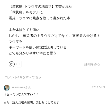
【環状島=トラウマの地政学】で書かれた
▼暴力が「未遂」であれば、結果的には「無事」で「無
「環状島」をモデルに
傷」に見えます。けれど、どうなるかわからない状況に長
震災トラウマに焦点を絞って書かれた本
くおかれていると恐怖や無力感は強まり、脳へのダメージ
は大きくなります。…（略）…
本自体はとても薄い
「無傷」「無事」というのは結果論です。身体的傷や物
しかし 被災者のトラウマだけでなく、支援者の受けるト
理的損害を受けなかったとしても、心は深く傷つくので
ラウマを
す。（p.39）
キーワードを使い簡潔に説明している
とても分かりやすい本だと思う
無傷に「見えること」と、「深い傷つき」… だって、結
局何もなかったんやろ？と、そういうようなことを自分自
1
詳細をみる
身が悪意なく言ってしまいそうだと思った。そして、そう
いう言葉がこれまでにもかなりたくさん発せられていると
コメント
4
件をすべて表示
思った。
silenciosaさん
2013.04.22
無傷に「見えること」は結果論でしかない。
うぉ～そうなんですね＾＾
また 読んだ後の感想、楽しみにしてます
疑似処刑は拷問の手法だというのが、「目に見えない、ニ