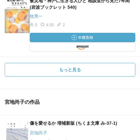
被災地・神戸に生きる人びと 相談室から見た7年間
(岩波ブックレット 540)
牧秀一
5
4.50
2
もっと見る
宮地尚子の作品
傷を愛せるか 増補新版 (ちくま文庫 み-37-1)
宮地尚子