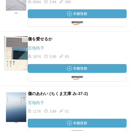
8944
3.94
360
傷を愛せるか
宮地尚子
1874
3.96
83
傷のあわい (ちくま文庫 み-37-2)
宮地尚子
1176
3.89
51