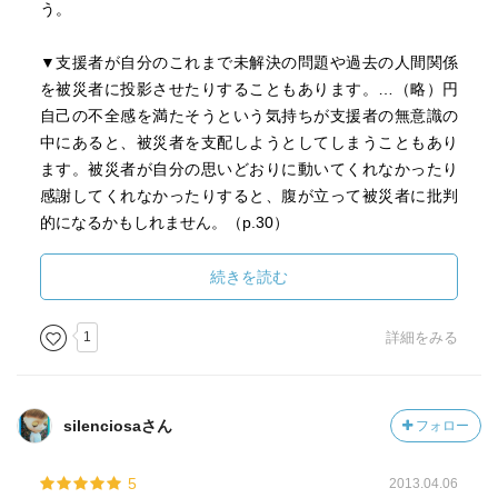
う。
▼支援者が自分のこれまで未解決の問題や過去の人間関係
を被災者に投影させたりすることもあります。…（略）円
自己の不全感を満たそうという気持ちが支援者の無意識の
中にあると、被災者を支配しようとしてしまうこともあり
ます。被災者が自分の思いどおりに動いてくれなかったり
感謝してくれなかったりすると、腹が立って被災者に批判
的になるかもしれません。（p.30）
宮地さんが大学でトラウマの授業をするときに必ず見せる
続きを読む
という二つの写真。
イラクのアブグレイブ刑務所で米軍によって行われた拷問
1
詳細をみる
で、「フードをかぶせられ、小さな箱の上に立たされ、手
足にコードを結びつけられた捕虜」、そして「捕虜のすぐ
前で猟犬が吠えている」という写真。コードには電気が通
silenciosaさん
フォロー
っていなかったし、犬は噛みつかない、そんなことに怯え
ていたのかと嘲笑されもするというが、こうした"疑似処
5
2013.04.06
刑"は有名な拷問の手法であると。