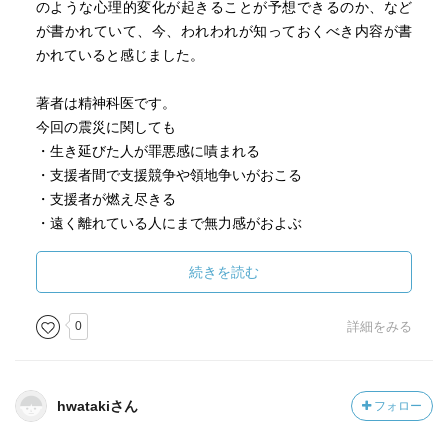
のような心理的変化が起きることが予想できるのか、など
が書かれていて、今、われわれが知っておくべき内容が書
かれていると感じました。
著者は精神科医です。
今回の震災に関しても
・生き延びた人が罪悪感に嘖まれる
・支援者間で支援競争や領地争いがおこる
・支援者が燃え尽きる
・遠く離れている人にまで無力感がおよぶ
などの例が見られます。
このような心理が生じることを知っておくと、きっと心の
続きを読む
有り様も変化するのだと思います。
0
詳細をみる
hwatakiさん
フォロー