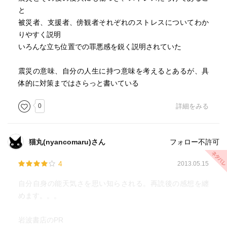
と
被災者、支援者、傍観者それぞれのストレスについてわか
りやすく説明
いろんな立ち位置での罪悪感を鋭く説明されていた
震災の意味、自分の人生に持つ意味を考えるとあるが、具
体的に対策まではさらっと書いている
0
詳細をみる
猫丸(nyancomaru)さん
フォロー不許可
4
2013.05.15
自分自身の能天気さを思い知らされる。再読後の感想を纏
めます。。。
岩波書店のPR