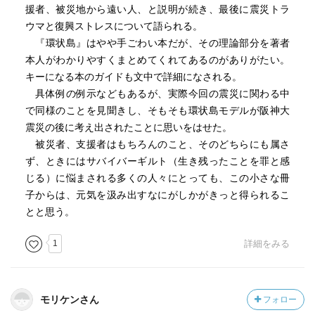
援者、被災地から遠い人、と説明が続き、最後に震災トラ
ウマと復興ストレスについて語られる。
『環状島』はやや手ごわい本だが、その理論部分を著者
本人がわかりやすくまとめてくれてあるのがありがたい。
キーになる本のガイドも文中で詳細になされる。
具体例の例示などもあるが、実際今回の震災に関わる中
で同様のことを見聞きし、そもそも環状島モデルが阪神大
震災の後に考え出されたことに思いをはせた。
被災者、支援者はもちろんのこと、そのどちらにも属さ
ず、ときにはサバイバーギルト（生き残ったことを罪と感
じる）に悩まされる多くの人々にとっても、この小さな冊
子からは、元気を汲み出すなにがしかがきっと得られるこ
とと思う。
1
詳細をみる
モリケンさん
フォロー