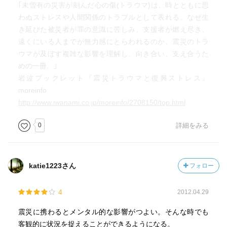
｢未曽有の災害が刻んだ心の傷(トラウマ)は、時とともに思
わぬストレスや人間関係のトラブルとして表れる。なぜ生
き延びた被災者が罪の意識に苦しみ、支援者が燃え尽き、
遠くにいる人までが無力感にとらわれるのか、震災のトラ
ウマが及ぼす複雑な影響を理解し、向き合い、支え合うた
めの一冊。｣
岩波ブックレット『震災トラウマと復興ストレス』
moreinfo
http://www.iwanami.co.jp/moreinfo/2708150/top.html
0
詳細をみる
katie1223さん
フォロー
4
2012.04.29
震災に携わるとメンタル的な影響がつよい。そんな時でも
客観的に状況を捉えることができるようになる。