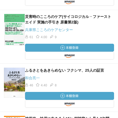
災害時のこころのケア(サイコロジカル・ファースト
エイド 実施の手引き 原書第2版)
兵庫県こころのケアセンター
61
4.00
9
ふるさとをあきらめない フクシマ、25人の証言
和合亮一
46
4.40
8