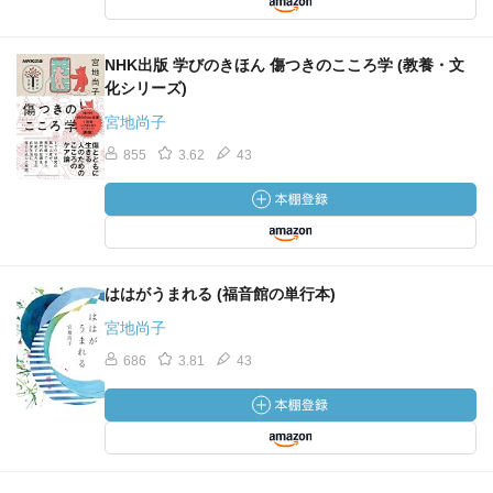
NHK出版 学びのきほん 傷つきのこころ学 (教養・文
化シリーズ)
宮地尚子
855
3.62
43
ははがうまれる (福音館の単行本)
宮地尚子
686
3.81
43