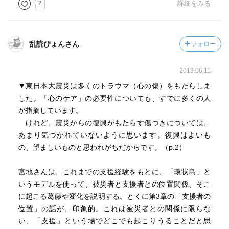
2
詳細をみる
こんなにもわかりやすく、すっきりと伝えることができる
ことに、
とてもとても驚きました。
乱読ぴょんさん
フォロー
このブックレットを読むこと自体が、私にとってはややし
2013.06.11
んどい体験でしたので、すぐは読み返せないと思うのです
が、心の元気が回復したら、繰り返し読み込んで、紹介さ
▼東日本大震災は多くのトラウマ（心の傷）をもたらしま
れている内容をしっかり身につけたいと思います。
した。「心のケア」の必要性についても、すでに多くの人
が指摘しています。
けれど、震災からの復興がもたらす傷つきについては、
あまり気づかれていないように思います。復興はよいも
の、望ましいものと思われがちだからです。（p.2）
宮地さんは、これまでの支援経験をもとに、「環状島」と
いうモデルを使って、被災者と支援者との位置関係、そこ
に起こる葛藤や変化を説明する。とくに第3章の「支援者の
位置」の話が、印象的。これは被災者との関係に限らな
い、「支援」という場でどこでも起こりうることだと思