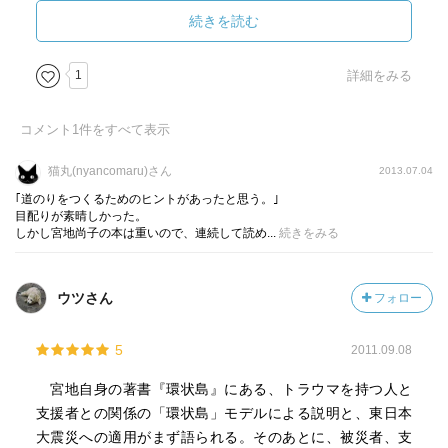
続きを読む
1
詳細をみる
コメント
1
件をすべて表示
猫丸(nyancomaru)さん
2013.07.04
｢道のりをつくるためのヒントがあったと思う。｣
目配りが素晴しかった。
しかし宮地尚子の本は重いので、連続して読め...
続きをみる
ウツさん
フォロー
5
2011.09.08
宮地自身の著書『環状島』にある、トラウマを持つ人と
支援者との関係の「環状島」モデルによる説明と、東日本
大震災への適用がまず語られる。そのあとに、被災者、支