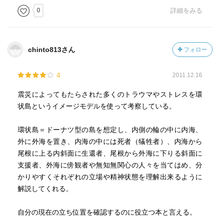
0
詳細をみる
chinto813さん
フォロー
4
2011.12.16
震災によってもたらされた多くのトラウマやストレスを環
状島というイメージモデルを使って考察している。
環状島＝ドーナツ型の島を想定し、内側の輪の中に内海、
外に外海を置き、内海の中には死者（犠牲者）、内海から
尾根に上る内斜面に生還者、尾根から外海に下りる斜面に
支援者、外海に傍観者や無知無関心の人々を当てはめ、分
かりやすくそれぞれの立場や精神状態を理解出来るように
解説してくれる。
自分の現在の立ち位置を確認するのに役立つ本と言える。