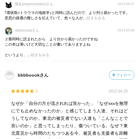
オイもしない、五感では感じとれない放射性物質が、もし
猫丸(nyancomaru)さん
2013.05.07
かしたらおよぼしているかもしれない影響・被害」と重な
｢環状島=トラウマの地政学｣と同時に読んだので、より判り易かったです。
るように思えた。そんなことに怯えていたのかと結果的に
意思の疎通の難しさを伝えていて、色々な人が...
続きをみる
は言える未来がくるかもしれないけれど、怯えて当然だっ
たという結果があらわれるかもしれず、「どうなるかわか
silenciosaさん
2013.05.08
らない状況に長くおかれている」ことのひどさが、考えれ
２冊同時に読まれたから より分かり易かったのですね
この本は薄いけど大切なことが書いてありますよね
ば考えるほど、胸に迫る。
というより、...
続きをみる
（5/11了）
bbbboookさん
フォロー
5
2012.04.25
なぜか「自分の方が流されれば良かった」「なぜxxxを無理
にでも止めなかったのか」と感じてしまう人達、それはど
うしてなのか。東北の被災者でない人達も「こんなことで
良いのか」と思ってしまったり、傷ついている。なぜ？東
北震災から時間のたちつつある今、被災者も支援者も距離