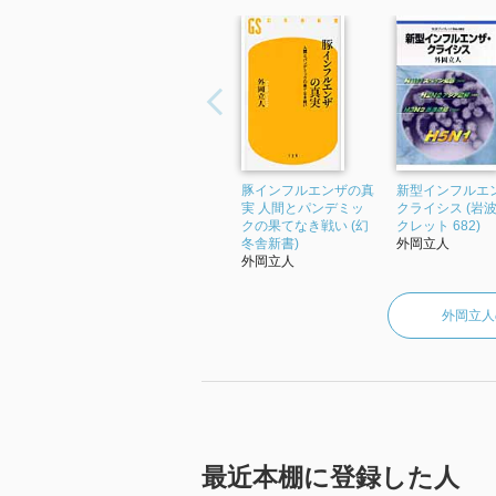
豚インフルエンザの真
新型インフルエ
実 人間とパンデミッ
クライシス (岩
クの果てなき戦い (幻
クレット 682)
冬舎新書)
外岡立人
外岡立人
外岡立人
最近本棚に登録した人