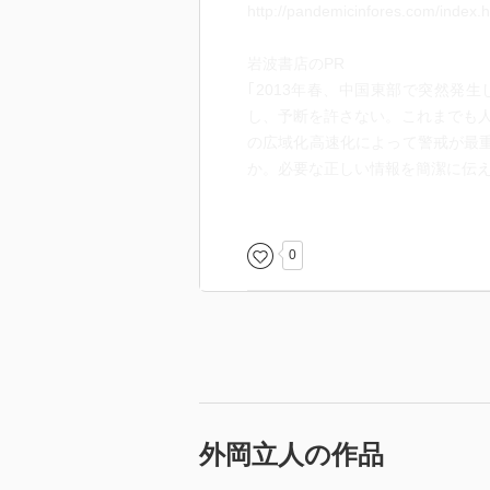
http://pandemicinfores.com/index.h
岩波書店のPR
｢2013年春、中国東部で突然発
し、予断を許さない。これまでも
の広域化高速化によって警戒が最重
か。必要な正しい情報を簡潔に伝え
岩波ブックレット『新型インフル パ
http://www.iwanami.co.jp/moreinfo
0
外岡立人の作品