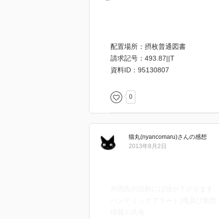
配置場所：摂枚普通図書
請求記号：493.87||T
資料ID：95130807
0
猫丸(nyancomaru)
さん
の感想
2013年8月2日
外岡氏の活動には頭が下がります
パンデミックアラート(鳥及び新型
情報の共有