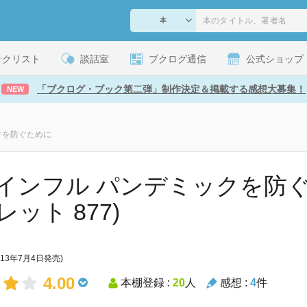
ックリスト
談話室
ブクログ通信
公式ショップ
「ブクログ・ブック第二弾」制作決定＆掲載する感想大募集！
NEW
クを防ぐために
インフル パンデミックを防ぐ
ット 877)
013年7月4日発売)
4.00
本棚登録 :
20
人
感想 :
4
件