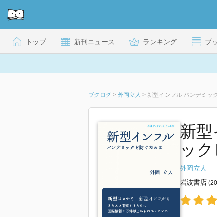
トップ
新刊ニュース
ランキング
ブ
ブクログ
>
外岡立人
>
新型インフル パンデミッ
新型
ックレ
外岡立人
岩波書店
(2