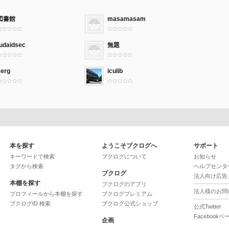
図書館
masamasam
fudaidsec
無題
serg
iculib
本を探す
ようこそブクログへ
サポート
キーワードで検索
ブクログについて
お知らせ
タグから検索
ヘルプセンタ
ブクログ
法人向け広告
本棚を探す
ブクログのアプリ
法人様のお問
プロフィールから本棚を探す
ブクログプレミアム
ブクログID 検索
ブクログ公式ショップ
公式Twitter
Facebookペ
企画