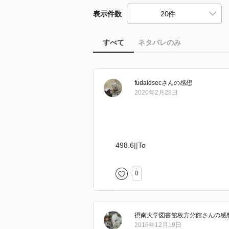
表示件数
すべて
ネタバレのみ
fudaidsec
さん
の感想
2020年2月28日
498.6||To
0
摂南大学図書館枚方分館
さん
の感
2016年12月19日