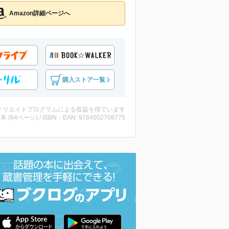
Amazon詳細ページへ
購入ストア一覧
ィリエイトプログラムによる収益を得ています
 ・本 (64ページ) / ISBN・EAN: 9784002708775