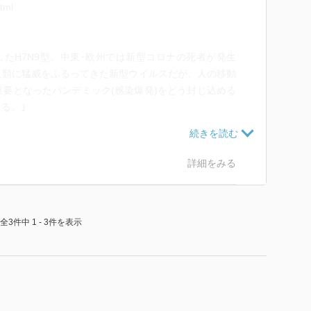
tml
生したH7N9型。中東･欧州では新型コロナの死者が発生
人類に猛威をふるってきた新型ウイルスだが、人の移動
要となったパンデミック(感染爆発)をどう封じ込める
る。｣
ンデミックを防ぐために』moreinfo
/2708770/top.html
詳細をみる
全3件中 1 - 3件を表示