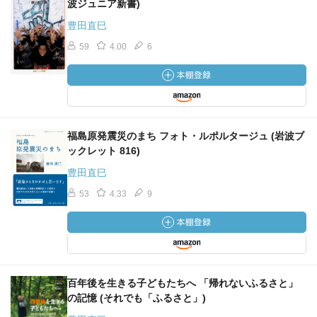
波ジュニア新書)
豊田直巳
59
4.00
6
福島原発震災のまち フォト・ルポルタージュ (岩波ブ
ックレット 816)
豊田直巳
53
4.33
9
百年後を生きる子どもたちへ 「帰れないふるさと」
の記憶 (それでも「ふるさと」)