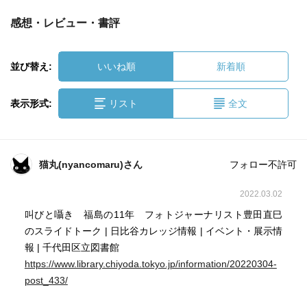
感想・レビュー・書評
並び替え:
いいね順
新着順
表示形式:
リスト
全文
猫丸(nyancomaru)さん
フォロー不許可
2022.03.02
叫びと囁き 福島の11年 フォトジャーナリスト豊田直巳
のスライドトーク | 日比谷カレッジ情報 | イベント・展示情
報 | 千代田区立図書館
https://www.library.chiyoda.tokyo.jp/information/20220304-
post_433/