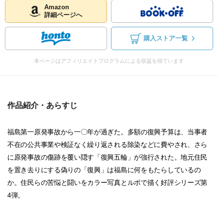
Amazon
詳細ページへ
購入ストア一覧
本ページはアフィリエイトプログラムによる収益を得ています
作品紹介・あらすじ
福島第一原発事故から一〇年が過ぎた。多額の復興予算は、当事者
不在の公共事業や検証なく繰り返される除染などに費やされ、さら
に原発事故の傷跡を覆い隠す「復興五輪」が強行された。地元住民
を置き去りにする偽りの「復興」は福島に何をもたらしているの
か。住民らの苦悩と闘いをカラー写真とルポで描く好評シリーズ第
4弾。