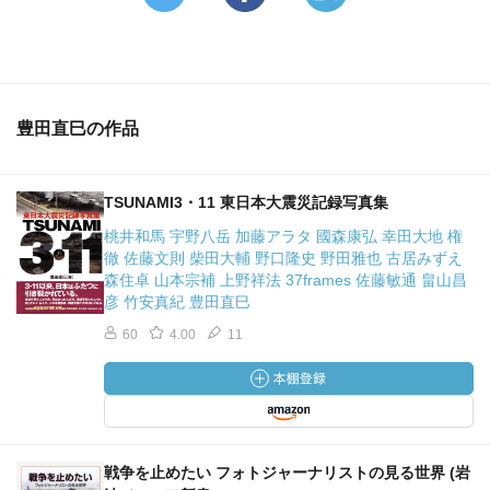
豊田直巳の作品
TSUNAMI3・11 東日本大震災記録写真集
桃井和馬 宇野八岳 加藤アラタ 國森康弘 幸田大地 権
徹 佐藤文則 柴田大輔 野口隆史 野田雅也 古居みずえ
森住卓 山本宗補 上野祥法 37frames 佐藤敏通 畠山昌
彦 竹安真紀 豊田直巳
60
4.00
11
戦争を止めたい フォトジャーナリストの見る世界 (岩