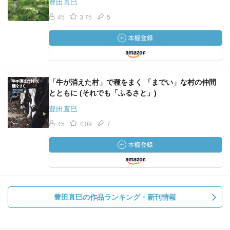
豊田直巳
45
3.75
5
「牛が消えた村」で種をまく 「までい」な村の仲間
とともに (それでも「ふるさと」)
豊田直巳
45
4.09
7
豊田直巳の作品ランキング・新刊情報