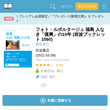
ログイン
新規会員登録
＼プレミアム会員限定／『プレゼント(新潮文庫)』をプレゼン
NEW
ト
フォト・ルポルタージュ 福島 人な
き「復興」の10年 (岩波ブックレッ
ト 1060)
豊田直巳
岩波書店
(2022.03.08)
ISBN・EAN:
9784002710600
4.00
本棚登録:
36
人
感想:
6
件
本棚に登録する