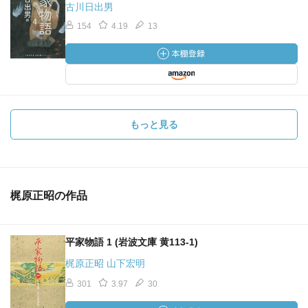
古川日出男
154
4.19
13
もっと見る
梶原正昭の作品
平家物語 1 (岩波文庫 黄113-1)
梶原正昭 山下宏明
301
3.97
30