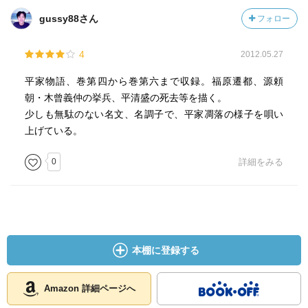
gussy88さん
フォロー
4
2012.05.27
平家物語、巻第四から巻第六まで収録。福原遷都、源頼
朝・木曾義仲の挙兵、平清盛の死去等を描く。
少しも無駄のない名文、名調子で、平家凋落の様子を唄い
上げている。
0
詳細をみる
本棚に登録する
Amazon 詳細ページへ