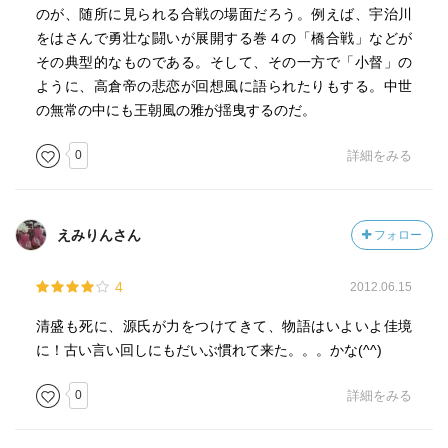
のが、随所に見られる合戦の場面だろう。例えば、宇治川
をはさんで勇壮な闘いが展開する巻４の「橋合戦」などが
その典型的なものである。そして、その一方で「小督」の
ように、高倉帝の悲恋が回想風に語られたりもする。中世
の無常の中にも王朝風の雅が揺曳するのだ。
0
詳細をみる
えみりんさん
フォロー
4
2012.06.15
清盛も死に、源氏が力をつけてきて、物語はいよいよ佳境
に！古い言い回しにもだいぶ慣れて来た。。。かな(^^)
0
詳細をみる