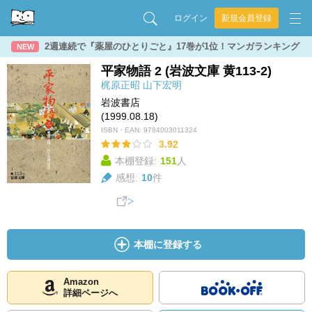
ログイン
新規会員登録
2週連続で『薬屋のひとりごと』17巻が1位！マンガランキング
NEW
平家物語 2 (岩波文庫 黄113-2)
梶原正昭
山下宏明
岩波書店
(1999.08.18)
ISBN・EAN:
9784003011324
3.92
本棚登録:
151
人
感想:
10
件
本棚に登録する
Amazon
詳細ページへ