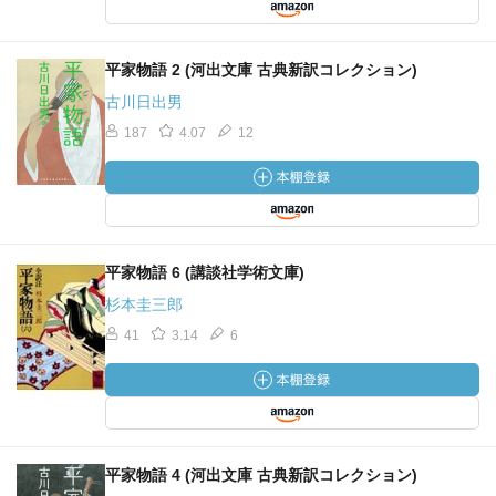
平家物語 2 (河出文庫 古典新訳コレクション)
古川日出男
187
4.07
12
平家物語 6 (講談社学術文庫)
杉本圭三郎
41
3.14
6
平家物語 4 (河出文庫 古典新訳コレクション)