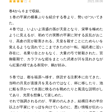
4
2021.08.06
巻4から６まで収録。
１巻の平家の横暴ぶりを紹介する巻より、勢いがついてき
た。
４巻では、いよいよ清盛の孫が天皇となり、栄華を極めた
ように見えるが、初めての実際の平家に対する反乱がおこ
り、高倉の宮が殺害される。天皇を殺すことにためらいを
覚えるような流れでここまできたのが一転。端武者に近い
存在に、名乗り合とかもなく、大量の弓で射殺された。宮
御最期で、カラフルな鎧をまとった武者が川を流れさなが
ら紅葉の様である表現や、鵺が好み。
５巻では、都を福原へ移す。併読する注釈本に出てきた、
当時の月見が直接月を見るのではなく、杯に移したり、池
に船を浮かべて水面に映るのを眺めたりと風流な説明がし
てあり、光景を想像して楽しめた。
それで強調されるのが、平家ののんきさ。結構日本の半分
以上が平家にそっぽを向けているのに、悪い情報が伝わっ