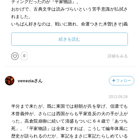
ティングだったのが『平家物語』。
おかげで、古典文学は読みづらいという苦手意識が払拭さ
れました。
いちばん好きなのは、戦いに敗れ、命運つきた木曽(きそ)義
(よし)仲(なか)が、一人だけ残った従者にもらす言葉。
「日来(ひごろ)は何とも覚えぬ鎧(よろい)が、今日は重うな
続きを読む
つたるぞや」
涙なしには読めません。
0
詳細をみる
veneziaさん
フォロー
2013.09.26
半分まで来たが、既に東国では頼朝が兵を挙げ、信濃でも
木曾義仲が、さらには西国からも平家造反の火の手が上が
った。高倉院崩御に続いて清盛もついに６４歳で「あつち
死」。『平家物語』は全体とすれば、こうして編年体風に
歴史が語られるのだが、軍記をまさに軍記たらしめている