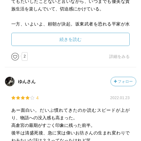
てもたいしたことないと言いながら、いつまでも優美な貴
族生活を楽しんでいて、切迫感にかけている。
一方、いよいよ、頼朝が決起。坂東武者を恐れる平家が水
鳥の音で逃げ去る”富士川”の段も収録。
続きを読む
６巻では、人柄が抜群であったが、弱かった高倉親王がな
くなったので、その人柄を偲ぶエピソードが語られ、そう
2
詳細をみる
こうしているうちに、清盛が壮絶な神に呪われた死を遂げ
る。と、手のひらをかえして、仏教の悪い見本？となるた
めに遣わされた高僧の生まれ変わりだとか、急に意味の分
ゆんさん
フォロー
からないかばいが入ってくる。
死ねば聖人傾向は、今と同じか、それとも怨霊を恐れて
4
2022.01.23
か？その後、州の股合戦（源氏が負けたが、平家がとどめ
をささなかった、それが失敗）、義仲が登場しての横田河
あー面白い。だいぶ慣れてきたのか読むスピードが上が
原合戦まで。平家の赤旗をもって近づき、直前で源氏の白
り、物語への没入感も高まった。
旗に変えるという戦略が大成功を収める
高倉宮の最期がすごく印象に残った前半。
後半は清盛死後、急に実は偉いお坊さんの生まれ変わりで
ねみたいな話は？？ってなったけれど笑