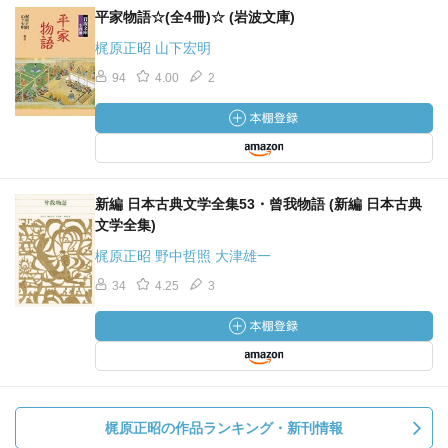
平家物語☆(全4冊)☆ (岩波文庫)
梶原正昭 山下宏明
94
4.00
2
新編 日本古典文学全集53・曾我物語 (新編 日本古典
文学全集)
梶原正昭 野中哲照 大津雄一
34
4.25
3
梶原正昭の作品ランキング・新刊情報