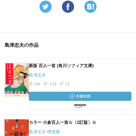
島津忠夫の作品
新版 百人一首 (角川ソフィア文庫)
島津忠夫
289
3.29
13
カラー 小倉百人一首☆〔2訂版〕☆
島津忠夫 櫟原聰