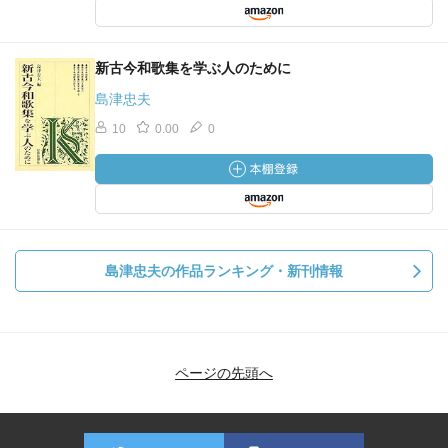
新古今和歌集を学ぶ人のために
島津忠夫
10
0.00
0
島津忠夫の作品ランキング・新刊情報
ページの先頭へ