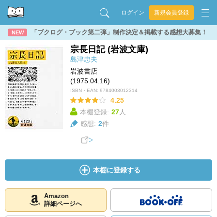
ログイン
新規会員登録
「ブクログ・ブック第二弾」制作決定＆掲載する感想大募集！
NEW
宗長日記 (岩波文庫)
島津忠夫
岩波書店
(1975.04.16)
ISBN・EAN:
9784003012314
4.25
本棚登録:
27
人
感想:
2
件
本棚に登録する
Amazon
詳細ページへ