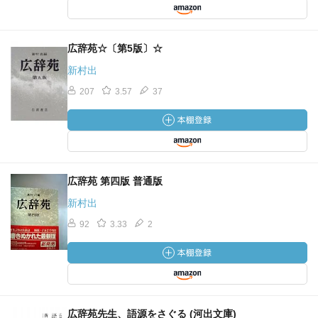
広辞苑☆〔第5版〕☆
新村出
207
3.57
37
広辞苑 第四版 普通版
新村出
92
3.33
2
広辞苑先生、語源をさぐる (河出文庫)