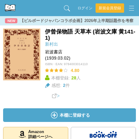
ログイン
新規会員登録
【ビルボードジャパンコラボ企画】2026年上半期話題作を考察
NEW
伊曾保物語 天草本 (岩波文庫 黄141-
1)
新村出
岩波書店
(1939.03.02)
ISBN・EAN:
9784003014110
4.80
本棚登録:
28
人
感想:
2
件
本棚に登録する
Amazon
詳細ページへ