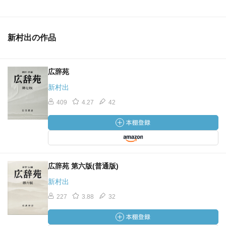
新村出の作品
広辞苑
新村出
409
4.27
42
広辞苑 第六版(普通版)
新村出
227
3.88
32