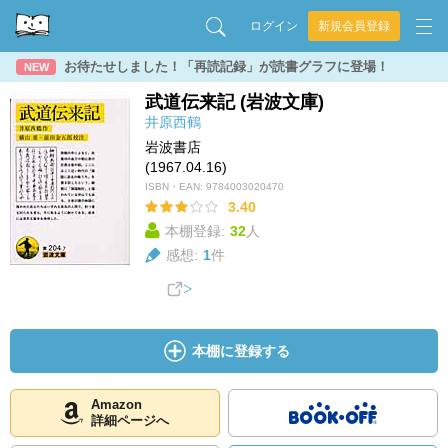
ログイン
新規会員登録
お待たせしました！「再読記録」が読書グラフに登場！
NEW
武道伝来記 (岩波文庫)
井原西鶴
岩波書店
(1967.04.16)
ISBN・EAN:
9784003020470
3.40
本棚登録:
32
人
感想:
1
件
本棚に登録する
Amazon
詳細ページへ