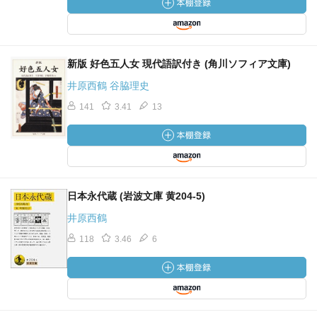
新版 好色五人女 現代語訳付き (角川ソフィア文庫)
井原西鶴 谷脇理史
141
3.41
13
日本永代蔵 (岩波文庫 黄204-5)
井原西鶴
118
3.46
6