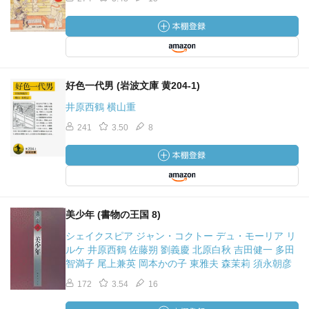
好色一代男 (岩波文庫 黄204-1)
井原西鶴 横山重
241
3.50
8
美少年 (書物の王国 8)
シェイクスピア ジャン・コクトー デュ・モーリア リ
ルケ 井原西鶴 佐藤朔 劉義慶 北原白秋 吉田健一 多田
智満子 尾上兼英 岡本かの子 東雅夫 森茉莉 須永朝彦
172
3.54
16