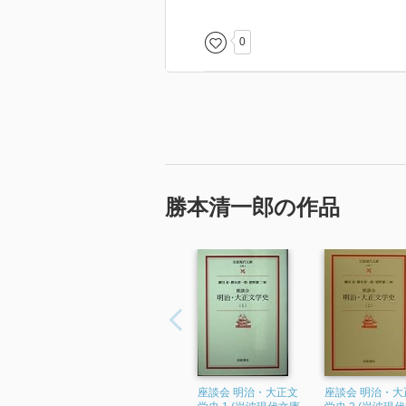
思想家・詩人の北村透谷は、25歳
動機には諸説あるが、自身が信念
0
主義との対立に葛藤した末の選択
俄に信じ難いことだった。最初、
ち、あの恬淡たる円熟の境地を、彼
がした。『万物の声と詩人』の、
は、透谷は、一人の青年として至
てどこまでも流麗な文藝の典雅が、
勝本清一郎の作品
に驚くべき天才である。
僕を駆り立てた焦燥は、彼の余り
い。その若さは、当時の僕に自ら
れた遠過ぎる距離を双眸に映して
強烈に求めた。それは感銘や衝撃
今尚、僕は彼の圧倒的な影響力の
らせ、ものを書かせ、世界を考え
座談会 明治・大正文
座談会 明治・大