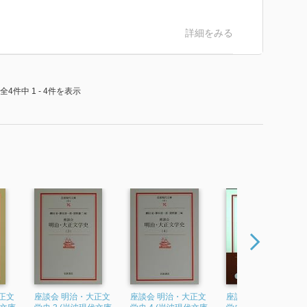
でこの世を去った。東京は芝公園。自殺だったという。
とする絶対的な平和主義と、時勢に支配的であった帝国
詳細をみる
である、といった見解が有力とされている。
その事実を、それが示す意味を理解出来なかった。即
全4件中 1 - 4件を表示
は20代で切り拓いたのだ。稲妻に撃たれたような思い
『思想の聖殿』の、遥かに霞み揺れる幽玄の聖域に、彼
ったのである。『頑執妄排の弊』に見られる、壮大にし
透谷弱冠23歳での達成と思うと、やはり驚くべき、真
にも早過ぎる死に多く依るものであることは間違いな
の無力と非才を刻み込むに充分であった。浮き彫りにさ
、僕は名状し難い昂揚に包まれ、その中で彼を、透谷を
よりずっと強く、ずっと速い、端的な慾望であった。
下に文章を書いている。彼の日本語の力を、人に筆を執
させる力を、僕は深く信じる。そしてその熱は、その迸
正文
座談会 明治・大正文
座談会 明治・大正文
座談会 明治・大正文