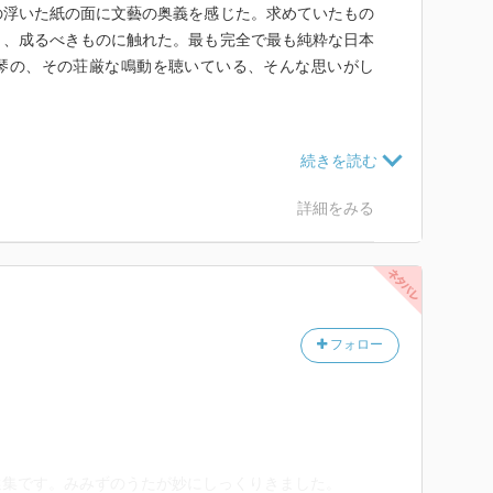
の浮いた紙の面に文藝の奥義を感じた。求めていたもの
り、成るべきものに触れた。最も完全で最も純粋な日本
琴の、その荘厳な鳴動を聴いている、そんな思いがし
漲っていた。漢語の配列、音素の並び、押韻の呼吸や全
され、この上なく精密に作用していた。思索と想像が協
構築する感覚世界は、まさに洗練の極みである。
詳細をみる
文章表現の究極。僕にとって彼の存在は、そんな、ある
透谷の様に書くことこそ、文章の上達に於ける最大の指
、むしろそれだけが、僕が何かを書く意味であった。
フォロー
僕をそれほどまでに苛烈な衝動に駆り立てたのか。これ
で彼を追い、彼の背中に全てを見ていた18歳の僕の中
る余地は微塵もなかった。しかし今であれば、ある程度
、僕は焦っていたのだ。透谷を追う以上に、透谷に追わ
に、その死に、追われていたのだ。
選集です。みみずのうたが妙にしっくりきました。