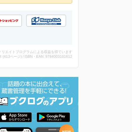
ィリエイトプログラムによる収益を得ています
・本 (413ページ) / ISBN・EAN: 9784003101612