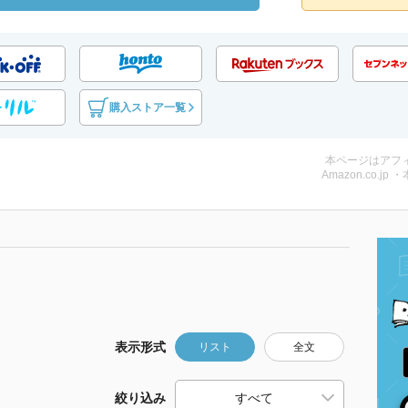
購入ストア一覧
本ページはアフ
Amazon.co.jp 
表示形式
リスト
全文
絞り込み