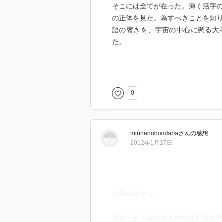
そこには全てが在った。薄く活字
の正体を見た。為すべきことを知
語の響きを、宇宙の中心に懸る大
た。
全ての秩序が風情を纏い、調和に
体の構成に至る全てが正しく配慮
奏し、様々な観念が輻輳しながら
0
美しかった。文藝的技巧の極北。
種超越的な意味をもった。以来、
minnanohondana
さん
の感想
標となった。透谷への接近こそが
2012年1月17日
北村透谷という名の何が、当時の
は一つの謎であった。とにかく夢中
には、そんな俯瞰的な問いが生じ
@fiderio さん
の忖度も許されるだろう。きっと
れていたのだ。透谷の、その終焉
新年一冊目は岩波文庫の北村透谷