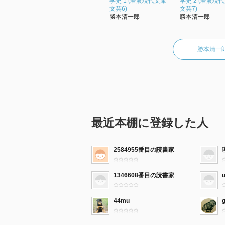
学史 1 (岩波現代文庫
学史 2 (岩波現
る英気は、やがて多くの志を運ぶ
文芸6)
文芸7)
勝本清一郎
勝本清一郎
北村透谷を読むことは、近代文語
は日本語圏の人間にとって間違い
勝本清一
りを巧みに操って描いたのは、自
そ、我々は知らなくてはならない
い。それは、彼を読むことでしか
ら、とにかく読んで欲しい。そし
最近本棚に登録した人
2584955番目の読書家
1346608番目の読書家
44mu