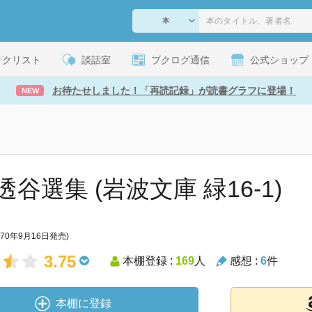
ックリスト
談話室
ブクログ通信
公式ショップ
お待たせしました！「再読記録」が読書グラフに登場！
NEW
谷選集 (岩波文庫 緑16-1)
970年9月16日発売)
3.75
本棚登録 :
169
人
感想 :
6
件
本棚に登録