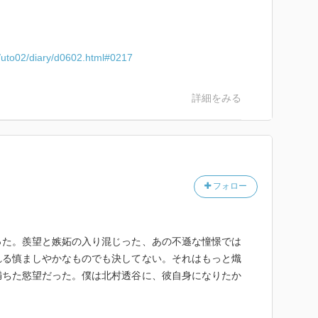
o/uto02/diary/d0602.html#0217
詳細をみる
フォロー
った。羨望と嫉妬の入り混じった、あの不遜な憧憬では
れる慎ましやかなものでも決してない。それはもっと熾
満ちた慾望だった。僕は北村透谷に、彼自身になりたか