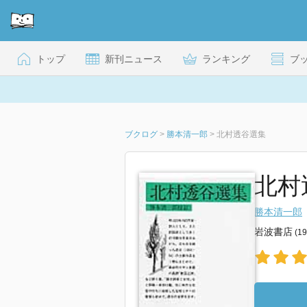
トップ
新刊ニュース
ランキング
ブ
ブクログ
>
勝本清一郎
>
北村透谷選集
北村透
勝本清一郎
岩波書店
(1