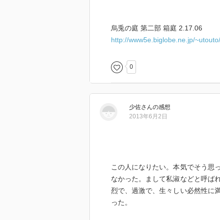
烏兎の庭 第二部 箱庭 2.17.06
http://www5e.biglobe.ne.jp/~utout
0
少佐
さん
の感想
2013年6月2日
この人になりたい。本気でそう思
なかった。まして私淑などと呼ば
烈で、過激で、生々しい必然性に
った。