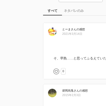
すべて
ネタバレのみ
とーま
さん
の感想
2021年3月14日
そ、早熟……と思ってふるえてい
0
碧岡烏兎
さん
の感想
2015年2月3日