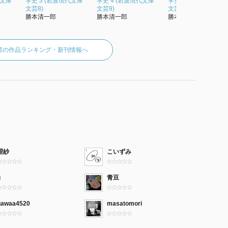
代文庫
学史 3 (岩波現代文庫
学史 4 (岩波現代文庫
学史 5 (岩波現代文庫
だろう。
文芸8)
文芸9)
文芸10)
勝本清一郎
勝本清一郎
勝本清一郎
文の或る結実を、それ自体として経験することだ。それ
なく豊かな充実であろう。しかし、彼がその格調高い語
郎の作品ランキング・新刊情報へ
身の思索であるはずだ。彼が抱いた気高く麗しい志をこ
。彼を殺した信念の有様をもまた、知らなくてはならな
、彼が遺した言葉の中にしか探すことは出来ない。だか
て確信して欲しい。天才はいる、ということを。
理紗
こいずみ
u
青豆
gawaa4520
masatomori