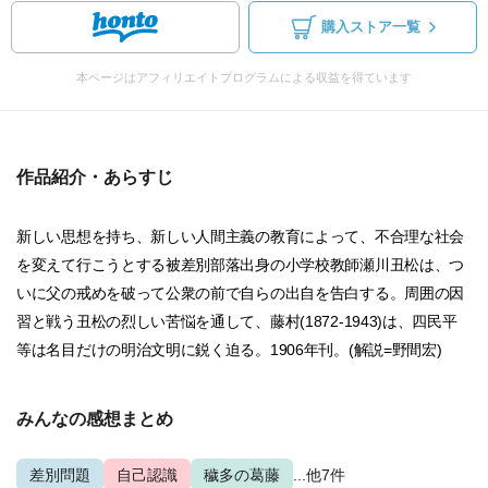
購入ストア一覧
本ページはアフィリエイトプログラムによる収益を得ています
作品紹介・あらすじ
新しい思想を持ち、新しい人間主義の教育によって、不合理な社会
を変えて行こうとする被差別部落出身の小学校教師瀬川丑松は、つ
いに父の戒めを破って公衆の前で自らの出自を告白する。周囲の因
習と戦う丑松の烈しい苦悩を通して、藤村(1872-1943)は、四民平
等は名目だけの明治文明に鋭く迫る。1906年刊。(解説=野間宏)
みんなの感想まとめ
差別問題
自己認識
穢多の葛藤
...他7件