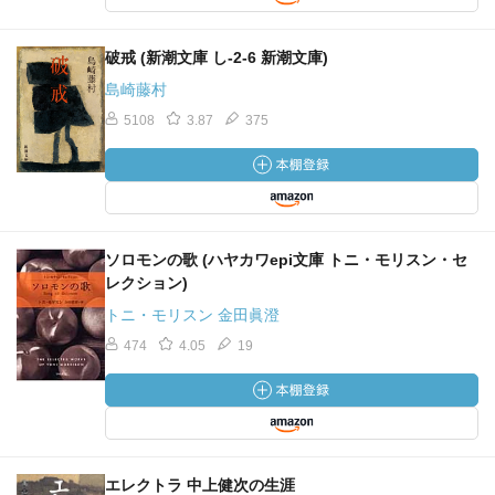
破戒 (新潮文庫 し-2-6 新潮文庫)
島崎藤村
5108
3.87
375
ソロモンの歌 (ハヤカワepi文庫 トニ・モリスン・セ
レクション)
トニ・モリスン 金田眞澄
474
4.05
19
エレクトラ 中上健次の生涯