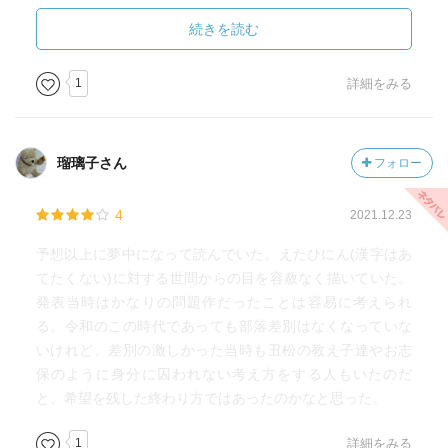
きっかけに丑松が目覚めてからは、なんとまあハッキリし
っかりくっきり、冬の朝日のまぶしいこと。
続きを読む
ラストは、そう来ましたか藤村さん、という感じ。瀬川
1
詳細をみる
丑松の再スタートとして、新たな人生への旅立ちとして、
素晴らしいラストだと思います。ただ個人的には、こうな
って欲しかったな、こうなったところを見てみたかった
瑠璃子さん
フォロー
な、という思いもあります。ま、想像と違っていたという
か、想像を超えたラストだった、と書いておきましょう。
4
2021.12.23
全体的に文章のリズムが良くて、声に出して読みたくな
予想以上に夢中になって読んでいた。えたひにん(漢字はあ
りました。
てたくない)に対する世間からの目を容赦なく描いていた。
発表当時はかなりの問題作だったことは容易に考えられ
読書力養成読書、12冊目。
る。令和のこの時代であっても部落差別はなくなっていな
いけれど、差別の激しかった当時も丑松の教え子達やお志
保のように身分に囚われない考え方をする人もいたのだ
と、希望を残した終わり方ではあったのかなと思った。
1
詳細をみる