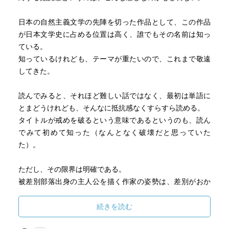
日本の自然主義文学の先陣を切った作品として、この作品
が日本文学史に占める位置は高く、誰でもその名前は知っ
ている。
知っているけれども、テーマが重たいので、これまで敬遠
してきた。
読んでみると、それほど難しい話ではなく、最初は単語に
とまどうけれども、そんなに抵抗感なくすらすら読める。
タイトルが戒めを破るという意味であるというのも、読ん
でみて初めて知った（なんとなく破壊だと思っていた
た）。
ただし、その限界は明確である。
被差別部落出身の主人公を描く作家の姿勢は、差別がおか
しいという批判はしていても中途半端で、しかたがないの
だと半分以上肯定しているようにしかとれない。だからこ
続きを読む
そ最後の教室のシーンで、丑松が生徒に跪いて詫びるのだ