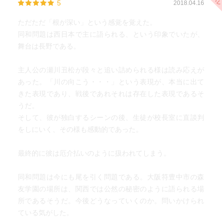
5
2018.04.16
ただただ「根が深い」という感覚を覚えた。
同和問題は西日本で主に語られる、という印象でいたが、
舞台は長野である。
主人公の瀬川丑松が段々と追い詰められる様は読み応えが
あった。「川の向こう・・・」という表現が、本当に出て
きた表現であり、戦後であれそれは存在した表現であるそ
うだ。
そして、彼が独白するシーンの後、生徒が校長室に直談判
をしにいく、その様も感動的であった。
最終的に彼は厄介払いのように扱われてしまう。
同和問題は今にも尾を引く問題である。大阪符豊中市の森
友学園の場所は、関西では公然の秘密のように語られる場
所であるそうだ。今後どうなっていくのか。問いかけられ
ている気がした。