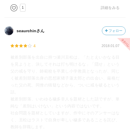
1
詳細をみる
seaurchinさん
フォロー
4
2018.01.07
被差別部落を出自に持つ瀬川丑松は、「たとえいかなる目
を見ようと、決してそれは打ち明けるな」「隠せ」という
父の戒を守り、師範校を卒業し小学教員となったが、同じ
く被差別部落出身の思想家猪子蓮太郎との出会い、厳格だ
った父の死、同僚の猜疑などから、ついに戒を破るという
話。
被差別部落、いわゆる穢多非人を題材とした話ですが、単
純な「差別はいけない」という内容ではないです。
社会問題を題材としていますが、作中にそのアンサーはな
く、丑松はラストで自身が卑しい穢多であることを詫び、
教師を辞職します。