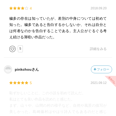
4
2018.09.20
穢多の存在は知っていたが、差別の中身については初めて
知った。穢多であると告白するかしないか、それは自分と
は何者なのかを告白することである。主人公がぐるぐる考
え続ける薄暗い作品だった。
5
詳細をみる
pinkchouさん
フォロー
5
2021.09.12
恥ずかしいことに、この小説を初めて読んだ。
私はとても良い作品を読めたと感じた。
まず、山々や、山間の村の様子など、自然や風景の描写が
美しかった。島崎藤村はやはり詩人でもあるのだと感じ