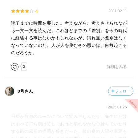
4
2011.02.11
読了までに時間を要した。考えながら、考えさせられなが
ら一文一文を読んだ。これほどまでの『差別』を今の時代
に経験する事はないかもしれないが、謂れ無い差別はなく
なっていないのだ。人が人を蔑むその思いは、何故起こる
のだろうか。
2
詳細をみる
0号さん
フォロー
2025.01.26
丑松が自身のルーツについて悩み苦しんだり、先生にだけ
はすべて打ち明けてしまおうと晴れやかな心持ちでいたり
する時の風景の描写が好きだった。彼自身の人望や幸運も