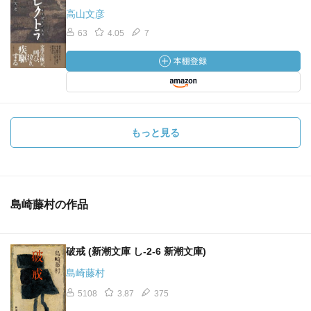
高山文彦
63
4.05
7
もっと見る
島崎藤村の作品
破戒 (新潮文庫 し-2-6 新潮文庫)
島崎藤村
5108
3.87
375