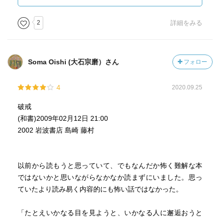
りであると思う。丑松は、なぜ謝る必要があったのかと私
も疑問に思ったし、最後の場面も、単に都合主義的に国外
2
詳細をみる
へ逃れることで問題に向き合っていないようにも思う。
ただ、確かに、部落問題という重要な具体的なテーマを仮
託するにはこの小説が機能不全だったとしても、例えば、
Soma Oishi (大石宗磨）さん
フォロー
丑松が被差別部落民だったというのは、ある一つの場合で
あり、例であって、例えば別のものであってもいいのでは
4
2020.09.25
ないかとも考えてみた。今から見れば全く狂気としか思え
ないような偏見で、不当に差別を受け、それが当たり前の
破戒
状況になっている社会。現代では、何が被差別の対象にな
(和書)2009年02月12日 21:00
るかは、ネットがあるのでころころ変わるが、カミングア
2002 岩波書店 島崎 藤村
ウトの内容はそれこそLGBTに関連することでもいい。それ
に置き換えて考えてみても、言わない方が波風を立てずに
うまくやっていける可能性も高い。それでも・・と苦悩す
以前から読もうと思っていて、でもなんだか怖く難解な本
る様は、明治のころから、この小説と大きく枠組み自体は
ではないかと思いながらなかなか読まずにいました。思っ
変わっていないと考えさせられるようにも思った。現代か
ていたより読み易く内容的にも怖い話ではなかった。
ら見て本書は、そういう読み方もできるのではないかとも
思った。
「たとえいかなる目を見ようと、いかなる人に邂逅おうと