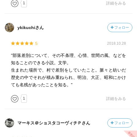
が、いくらなんでもあんまりだ。水平社宣言が出るのが
1
詳細をみる
1922年、それからわずか15年しか経ておらず、時代的な思
想上の制約はあるとしても、その感覚は批判を免れない。
ykikuchiさん
フォロー
島崎藤村は才能あふれる文学者であることは間違いない
が、こうした題材をとりあげて、あえてこのような展開に
5
2018.10.28
してしまうというのは、どこか欠落を感じさせる。われわ
れは作家に道徳家を求めているわけではなく、トルストイ
"部落差別について、その不条理、心情、世間の風、などを
やドストエフスキーといった人々も別に人格者でもなんで
知ることのできる小説。文学。
もなく、個人生活ではかなり悪辣なところもあったはずだ
生まれた場所で、村で差別をしていたこと。脈々と紡いだ
が、こと作品世界においては、人間の尊厳に対する感覚は
歴史の中でそれが積み重ねられ、明治、大正、昭和にかけ
信頼できる。そこのところが少し、いやずいぶん違うと思
ても名残があったことを知る。"
う。
1
詳細をみる
マーキス＠ショスタコーヴィチＰさん
フォロー