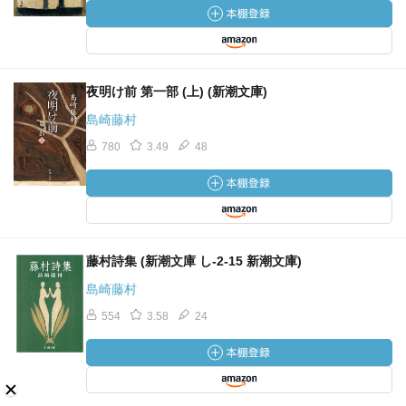
夜明け前 第一部 (上) (新潮文庫)
島崎藤村
780
3.49
48
藤村詩集 (新潮文庫 し-2-15 新潮文庫)
島崎藤村
554
3.58
24