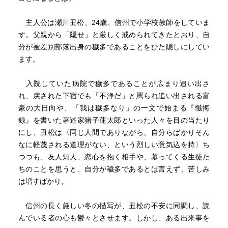
主人公は瀬川丑松、24歳、信州で小学校教師をしていま
す。父親から「隠せ」と厳しく戒められてきたとおり、自
分が被差別部落出身の穢多であることをひた隠しにしてい
ます。
入院していた病院で穢多であることが広まり追い出さ
れ、戻された下宿でも「不浄だ」と罵られ追い出される富
豪の大日向や、「我は穢多なり」の一文で始まる『懺悔
録』を書いた著述家猪子蓮太郎といった人々を目の当たり
にし、丑松は〈同じ人間でありながら、自分らばかりそん
なに軽蔑される道理がない、という烈しい意気込を持〉ち
つつも、友人知人、恋心を抱く相手や、慕ってくる生徒た
ちのことを思うと、自分が穢多であるとは言えず、苦しみ
は増すばかり。
信州の長く厳しい冬の描写が、丑松の不安に同調し、読
んでいる者の心も鬱々とさせます。しかし、ある出来事を