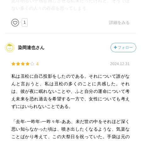
あり明るい予感を感じさせる結末だったけれど、そうでは
ない多くの人々の存在を思ってしまう。
1
詳細をみる
染岡達也さん
フォロー
4
2024.12.31
私は丑松に自己投影をしたのである。それについて誰がな
んと言おうと、私は丑松の多くのことに共感した。それ
は、彼が夜に眠れないことや、ふと自分の運命について考
え未来を恐れ過去を希望する一方で、女性についても考え
ずにはいられないことである。
「去年-一昨年-一昨々年-ああ、未だ世の中をそれほど深く
思い知らなかった頃は、噴き出したくなるような、気楽な
ことばかり考えて、この大祭日を祝っていた。手袋は元の