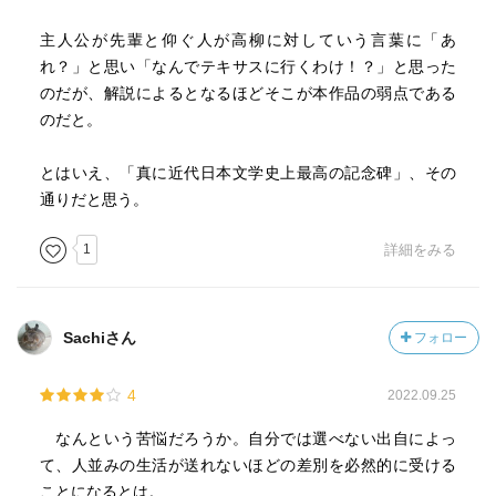
主人公が先輩と仰ぐ人が高柳に対していう言葉に「あ
れ？」と思い「なんでテキサスに行くわけ！？」と思った
のだが、解説によるとなるほどそこが本作品の弱点である
のだと。
とはいえ、「真に近代日本文学史上最高の記念碑」、その
通りだと思う。
1
詳細をみる
Sachiさん
フォロー
4
2022.09.25
なんという苦悩だろうか。自分では選べない出自によっ
て、人並みの生活が送れないほどの差別を必然的に受ける
ことになるとは。