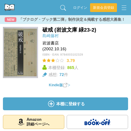
ログイン
新規会員登録
「ブクログ・ブック第二弾」制作決定＆掲載する感想大募集！
NEW
破戒 (岩波文庫 緑23-2)
島崎藤村
岩波書店
(2002.10.16)
ISBN・EAN:
9784003102329
3.79
本棚登録:
865
人
感想:
72
件
Kindle版
本棚に登録する
Amazon
詳細ページへ