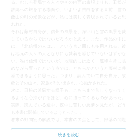
る。むしろ登場する人々やその内面の表現よりも、丑松が
故郷への旅をする場面や、いよいよ告白をする直前、雪の
飯山の町の光景などが、私には美しく表現されていると思
われた。
それは藤村自身が、信州の風景を、深い山と雪の風景を愛
しているからではないだろうかと思う。また、作品の中に
は、「北信州の人は…」という言い回しも多用される。彼
は地元の人々の人となりにも愛着を感じていないはずがな
い。私は信州ではないが、地理的には近く、連峰を常に眺
めながら育ったという点では、どちらかというと藤村に共
感できるように思った。つまり、読んでいて自分自身、故
郷とその山々、家族が思い出され、心動かされた。
次に、丑松の苦悩する様子も、こちらまで苦しくなってく
るような心持がするほど、心に迫ってくるものがあった。
実際、読んでいる途中、夜中に苦しい悪夢を見たが、どう
も本書に関係しているようだった。。
巻末の野間宏の解説では、本書の欠点として、部落の問題
を本質的に解決できていないことや、藤村が丑松に自身の
内面を投影したに過ぎないと述べている。確かに、その通
続きを読む