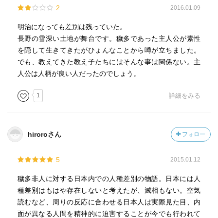
2
2016.01.09
本作は日本の自然主義文学の走りというべき作品です。
ある状況下に主人公を行動させてみてそれを写実する。自
明治になっても差別は残っていた。
然科学的な考えから人間の思想が普遍的であるという証明
長野の雪深い土地が舞台です。穢多であった主人公が素性
を本作によって成そうとしたのですが、本作においては実
を隠して生きてきたがひょんなことから噂が立ちました。
はそれは失敗だったというのが、巻末解説の野間宏の言
でも、教えてきた教え子たちにはそんな事は関係ない。主
葉。
人公は人柄が良い人だったのでしょう。
本作が自然主義文学としてどうかという部分はさておき、
本書の結末については人間のリアリティーを追求した結果
1
詳細をみる
として相違ないと私は思います。要するに、「人間は本質
的に、周りが皆差別すると差別が当然と考える」と。
不勉強ながらゾラもルソーも読んだことがないのですが、
hiroroさん
フォロー
私的には自然主義文学としては本作のラストはまさに理に
かなっているのではないかと思いました。
5
2015.01.12
文語体ではなくため、大変読みやすかったです。
穢多非人に対する日本内での人種差別の物語。日本には人
散々文語体を読んでいたので、言論一致体がこれほど読み
種差別はもはや存在しないと考えたが、滅相もない。空気
やすいとはと感動しました。
読むなど、周りの反応に合わせる日本人は実際見た目、内
有名な作品なので、改版していくうちに修正が行われた結
面が異なる人間を精神的に迫害することが今でも行われて