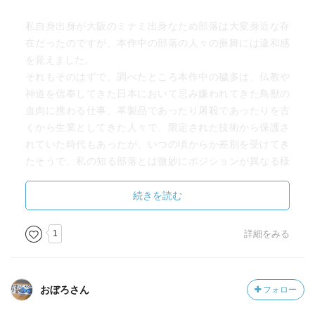
私自身出身が大阪のミナミ出身なため部落は大変身近な存
在だったのですが、本作中の部落の人々の振舞には違和感
を覚えました。
それもそのはずで、調べたところ本作中の穢多は、仏教や
神道を信奉してきた日本において忌み嫌われてきた鳥獣の
血肉に携わる仕事、革製品であったり屠殺であったりを古
くから生業としてきた人々で、限定された技術から保護さ
れていた時代もあったが、いつの頃からか差別を受けてき
たそうで、私の知る部落とは微妙にポジションが異なる様
子です。
もっとアウトローな話かと思ったのですが、そういうわけ
続きを読む
ではなく、出自による謂れのない差別を受けている部落民
の話でした。
1
詳細をみる
ただ、主人公は被差別部落の出身ですが、学問を立て、身
分を隠しながらも教師という職について月給をいただいて
いる身のため、作中に差別を受けながら生きる姿は無く、
おぼろさん
フォロー
ただ戒を守りひた隠しに隠す話となっています。