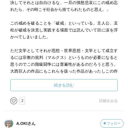
決してそれとは自白けるな、一旦の憤怒悲哀にこの戒め忘
（思うだけなら人には自由がある（ただそれを、発信？し
れたら、その時こそ社会から捨てられたものと思え。」
てはいけない？）。
だからこのブクログの記事は、もともと、自分の記録用と
この戒めを破ることを「破戒」といっている。主人公、丑
断っている。）
松が破戒を決意し実践する場面では読んでいて目に涙を浮
かべてしまいました。
確かに、根本的な具体の問題解決にはなっていないが、そ
こまでをこの小説で求めるというのもなかなか厳しいので
ただ文学としてそれが思想・世界思想・文学として成立す
はないかとも思う。
るには宗教の批判（マルクス）というものが必要になると
また、丑松が作者の内面をただ投影しているにしても、そ
思うのでこの階級闘争には普遍性があるのだろうと思う。
れであっても、私は例えば、猪子先生に告白をしようとし
大西巨人の作品にもこれらを扱った作品があったしこの作
て、できずにいたり、著作を処分してしまうような様子
品に触れたものもあったと記憶している。なかなか読まず
に、共感できるような場面は、誰しもにあるのではないか
にいたので読み終わってすっきりしました。
続きを読む
とも思う。
2
詳細をみる
A.OKIさん
フォロー