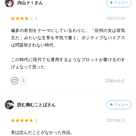
内山ァ！さん
フォロー
情を抱かずにはいられなかったのである。生まれ持った原
因のために、幸せになれない自らの運命を呪う丑松。
4
2023.12.03
「これほど深く若い生命を惜しむという気にもならなかっ
穢多の差別をテーマにしているわりに、「信州の女は皆気
たであろう。これほど深く人の世の歓楽を慕いあこがれ
丈だ」みたいな文章を平気で書く。ポジティブなバイアス
て、多くの青年が感ずることを二倍にも三倍にもして感ず
は問題視されない時代
るような、そんな切なさは知らなかったであろう。」
この時代に現代でも通用するようなプロットが書けるのす
最近も、私の23という年齢(学年で言えば、24の歳。これも
げぇなって思った
また、偶然ではあるが私が丑松に強く惹かれた原因の一つ
であろう)を聞いた周りの大人達はこぞって私の若さを羨
1
詳細をみる
み、如何に私が楽しいかを問うた。いや、私はここで彼ら
を攻めたいわけではない。事実として、若いことは素晴ら
しいのだし、別の言い方をすれば過去は大抵美しいもので
読む摘むことばさん
フォロー
ある。しかしながら、そんな言葉も今の私には虚しく響
く。若さを全うできない自分を呪い、こんな思いを抱かせ
5
2023.09.11
るくらいならば一層若さなど手放してやりたいとも思うの
である。
実は読んだことがなかった作品。