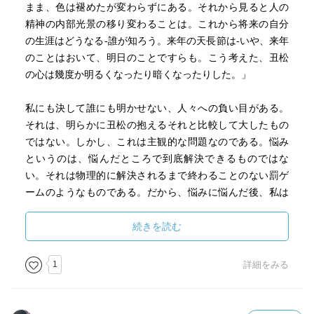
まま、色は褪めたが変わらずにある。それから見ると人の
精神の内部光景の移り変わることは。これから将来の自分
の生涯はどうなる-誰が知ろう。来年の天長節は-いや、来年
のことはおいて、明日のことですらも。こう考えた、丑松
の心は幾度か明るくなったり暗くなったりした。」
私にも決して誰にも明かせない、人々への負い目がある。
それは、明らかに丑松の抱えるそれと比較して大したもの
ではない。しかし、これは主観的な問題なのである。悩み
というのは、悩んだところで到底解決できるものではな
い。それは物理的に解決されるまで終わることのない罰ゲ
ームのようなものである。だから、悩みに悩んだ後、私は
それが如何に馬鹿馬鹿しいことであるかと自らに言い聞か
せるのである。
続きを読む
それによって幾らか気分がマシになることもある。しか
し、そういうまやかしは長くは続かないもので、気づけば
1
詳細をみる
また罰ゲームが再開し、終わることのない絶望がやってく
るのである。
だからこそ、私はいちいち丑松の想いに心を打たれ深い同