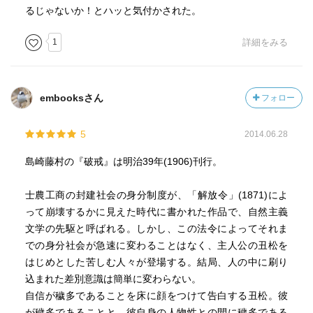
果ということもあるのでしょうが、今まで格闘してきた文
るじゃないか！とハッと気付かされた。
語体の作品に比べると読みやすさは段違いでした。
中学生くらいでも十分に読める内容だと思います。
1
詳細をみる
また、とても面白かったです。結構、長い作品なのです
が、あっという間に読んでしまいました。
単純に面白い小説が読みたいという人にもおすすめです。
embooksさん
フォロー
5
2014.06.28
島崎藤村の『破戒』は明治39年(1906)刊行。
士農工商の封建社会の身分制度が、「解放令」(1871)によ
って崩壊するかに見えた時代に書かれた作品で、自然主義
文学の先駆と呼ばれる。しかし、この法令によってそれま
での身分社会が急速に変わることはなく、主人公の丑松を
はじめとした苦しむ人々が登場する。結局、人の中に刷り
込まれた差別意識は簡単に変わらない。
自信が穢多であることを床に顔をつけて告白する丑松。彼
が穢多であることと、彼自身の人物性との間に穢多である