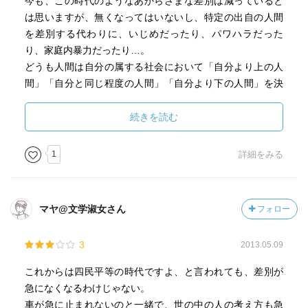
今も、この時代のようなあからさまな差別は減っていると
は思いますが、無くなってはいないし、特定の出自の人間
を差別する代わりに、いじめだったり、パワハラだった
り、家庭内暴力だったり…。
どうも人間は自分の属する社会において「自分より上の人
間」「自分と同じ程度の人間」「自分より下の人間」を決
めたがる傾向があるらしい。
人間という社会的動物の闇の部分をまざまざと見せつけら
続きを読む
れたような気がして、何ともいえない気分になりました。
一度は読んでおきたい名作だと思います。
1
詳細をみる
マヤ@文学淑女さん
フォロー
3
2013.05.09
これからは四民平等の時代ですよ、と言われても、差別が
急になくなるわけじゃない。
車が急に止まれないのと一緒で、世の中の人の考え方も急