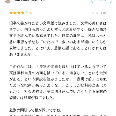
4
2014.04.06
旧字で書かれた古い文庫版で読みました。文章の美しさは
さすが。内容も思ったよりずっと読みやすく、好きな西洋
文学を読んでいる感覚でした。終盤の展開は、私はもっと
悪い事態を予想していたので、救いのある展開にいくらか
安堵しました。とはいえ、悲惨な話であることにかわりは
ありませんが…。
この作品には、「差別の問題を取り上げているようでいて
実は藤村自身の内面を描いているに過ぎない」という批判
がある、という解説を読みましたが、「夜明け前」にも似
たような批判があったような…。こうした批判の当否はと
もかく、社会の抱えた闇に切り込んでいこうとする藤村の
姿勢には好感が持てました。
差別の問題って根が深いですね。