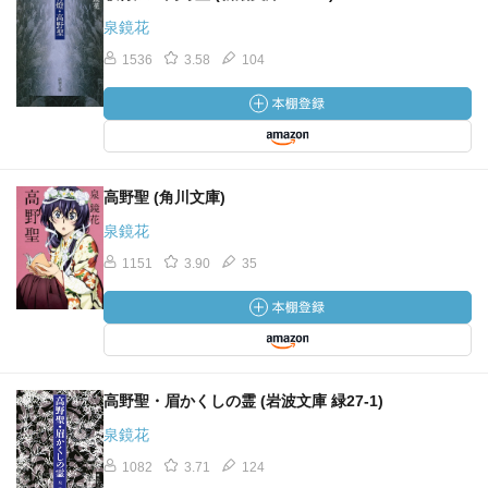
泉鏡花
1536
3.58
104
高野聖 (角川文庫)
泉鏡花
1151
3.90
35
高野聖・眉かくしの霊 (岩波文庫 緑27-1)
泉鏡花
1082
3.71
124