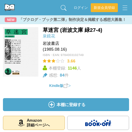
ログイン
新規会員登録
「ブクログ・ブック第二弾」制作決定＆掲載する感想大募集！
NEW
草迷宮 (岩波文庫 緑27-4)
泉鏡花
岩波書店
(1985.08.16)
ISBN・EAN:
9784003102749
3.66
本棚登録:
1146
人
感想:
84
件
Kindle版
本棚に登録する
Amazon
詳細ページへ