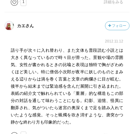
1
詳細をみる
カエさん
フォロー
2012.11.12
語り手が次々に入れ替わり、また文体も普段読む小説とは
大きく異なっているので時々目が滑った。景観や場の雰囲
気、女性が書かれるときの比喩と表現は独特で胸がざわめ
くほど美しい。特に僧侶小次郎が夜半に妖しのものとまみ
える辺りからは渦を巻く言葉と文章の絢爛さに目が眩む。
後半から結末までは緊迫感を含んだ展開に引き込まれた。
表紙の紹介文で触れられている「重層」的な構造もこの部
分の対話を通して味わうことになる。幻影、追憶、怪異に
翻弄され、気がついたら迷宮の奥深くまで足を踏み入れて
いたような感覚。そっと蝋燭を吹き消すような、唐突かつ
静かな終わり方も印象的だった。