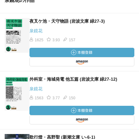
泉鏡花の作品
夜叉ケ池・天守物語 (岩波文庫 緑27-3)
泉鏡花
1625
3.93
157
外科室・海城発電 他五篇 (岩波文庫 緑27-12)
泉鏡花
1563
3.77
150
歌行燈・高野聖 (新潮文庫 い-6-1)