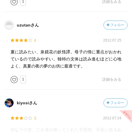
1
詳細をみる
uzutanさん
フォロー
4
2012.07.25
夏に読みたい、泉鏡花の妖怪譚。母子の情に重点がおかれ
ているので読みやすい。独特の文体は読み進むほどに心地
よく、真夏の夜の夢のお供に最適です。
1
詳細をみる
kiyosiさん
フォロー
3
2012.07.24
幼な子の昔、亡き母が唄ってくれた手毬唄。耳底に残るあ