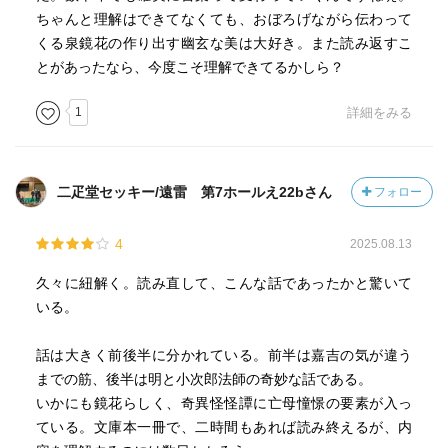
ちゃんと理解はできてなくても、おぼろげながら伝わって
くる泉鏡花の作り出す幽玄な美は大好き。また読み返すこ
とがあったなら、今度こそ理解できてるかしら？
1
詳細をみる
二疋堂セッキー/遠雷 第7ホールえ22bさん
フォロー
4
2025.08.13
久々に紐解く。読み直して、こんな話であったかと驚いて
いる。
話は大きく前後半に分かれている。前半は嘉吉の気が違う
までの筋、後半は明と小次郎法師の奇妙な話である。
いかにも鏡花らしく、奇異怪怪譚に亡母憧憬の要素が入っ
ている。文庫本一冊で、二時間もあれば読み終えるが、内