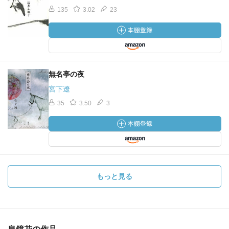
135
3.02
23
無名亭の夜
宮下遼
35
3.50
3
もっと見る