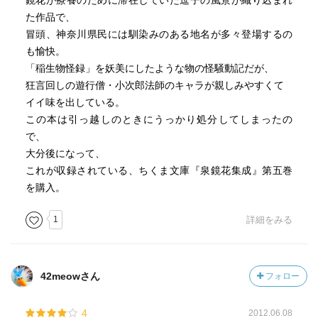
鏡花が療養のために滞在していた逗子の風景が織り込まれ
た作品で、
冒頭、神奈川県民には馴染みのある地名が多々登場するの
も愉快。
「稲生物怪録」を妖美にしたような物の怪騒動記だが、
狂言回しの遊行僧・小次郎法師のキャラが親しみやすくて
イイ味を出している。
この本は引っ越しのときにうっかり処分してしまったの
で、
大分後になって、
これが収録されている、ちくま文庫『泉鏡花集成』第五巻
を購入。
1
詳細をみる
42meowさん
フォロー
4
2012.06.08