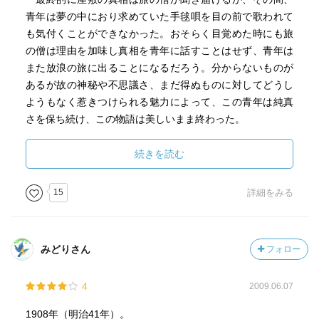
青年は夢の中におり求めていた手毬唄を目の前で歌われて
も気付くことができなかった。おそらく目覚めた時にも旅
の僧は理由を加味し真相を青年に話すことはせず、青年は
また放浪の旅に出ることになるだろう。分からないものが
あるが故の神秘や不思議さ、まだ得ぬものに対してどうし
ようもなく惹きつけられる魅力によって、この青年は純真
さを保ち続け、この物語は美しいまま終わった。
続きを読む
15
詳細をみる
みどりさん
フォロー
4
2009.06.07
1908年（明治41年）。