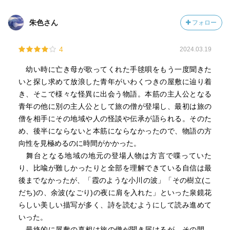
朱色さん
フォロー
4
2024.03.19
幼い時に亡き母が歌ってくれた手毬唄をもう一度聞きた
いと探し求めて放浪した青年がいわくつきの屋敷に辿り着
き、そこで様々な怪異に出会う物語。本筋の主人公となる
青年の他に別の主人公として旅の僧が登場し、最初は旅の
僧を相手にその地域や人の怪談や伝承が語られる。そのた
め、後半にならないと本筋にならなかったので、物語の方
向性を見極めるのに時間がかかった。
舞台となる地域の地元の登場人物は方言で喋っていた
り、比喩が難しかったりと全部を理解できている自信は最
後までなかったが、「霞のような小川の波」「その樹立(こ
だち)の、余波(なごり)の夜に肩を入れた」といった泉鏡花
らしい美しい描写が多く、詩を読むようにして読み進めて
いった。
最終的に屋敷の真相は旅の僧が聞き届けるが、その間、