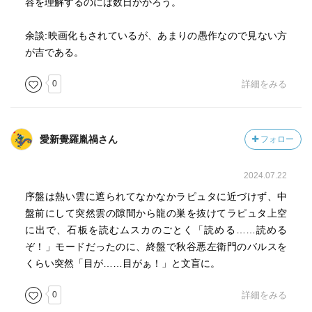
容を理解するのには数日かかろう。
余談:映画化もされているが、あまりの愚作なので見ない方
が吉である。
0
詳細をみる
愛新覺羅胤禍さん
フォロー
2024.07.22
序盤は熱い雲に遮られてなかなかラピュタに近づけず、中
盤前にして突然雲の隙間から龍の巣を抜けてラピュタ上空
に出で、石板を読むムスカのごとく「読める……読める
ぞ！」モードだったのに、終盤で秋谷悪左衛門のバルスを
くらい突然「目が……目がぁ！」と文盲に。
0
詳細をみる