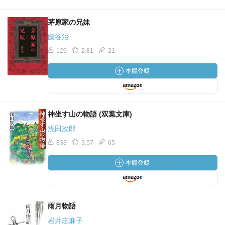
茅原家の兄妹
藤谷治
129
2.81
21
神坐す山の物語 (双葉文庫)
浅田次郎
833
3.57
65
雨月物語
岩井志麻子