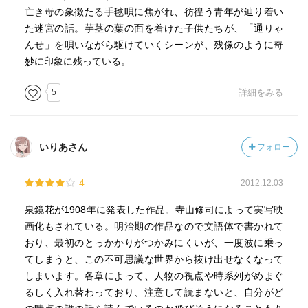
亡き母の象徴たる手毬唄に焦がれ、彷徨う青年が辿り着い
た迷宮の話。芋茎の葉の面を着けた子供たちが、「通りゃ
んせ」を唄いながら駆けていくシーンが、残像のように奇
妙に印象に残っている。
5
詳細をみる
いりあさん
フォロー
4
2012.12.03
泉鏡花が1908年に発表した作品。寺山修司によって実写映
画化もされている。明治期の作品なので文語体で書かれて
おり、最初のとっかかりがつかみにくいが、一度波に乗っ
てしまうと、この不可思議な世界から抜け出せなくなって
しまいます。各章によって、人物の視点や時系列がめまぐ
るしく入れ替わっており、注意して読まないと、自分がど