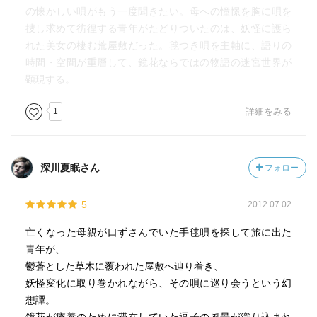
の懐かしい唄がもう一度聞きたい。母への憧憬を胸に唄を
捜し求めて彷徨する青年がたどりついたのは、妖怪に護ら
れた美女の棲む荒屋敷だった。毬つき唄を主軸に、語りの
時間・空間が重層して、鏡花ならではの物語の迷宮世界が
顕現する。
1
詳細をみる
深川夏眠さん
フォロー
5
2012.07.02
亡くなった母親が口ずさんでいた手毬唄を探して旅に出た
青年が、
鬱蒼とした草木に覆われた屋敷へ辿り着き、
妖怪変化に取り巻かれながら、その唄に巡り会うという幻
想譚。