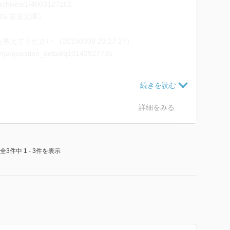
/archives/1/4003127102
325 岩波文庫》
ください （20150309 23:27:27）
jp/qa/question_detail/q10142927735
は暗闇（やみ）だ」
050/card1087.html
070101-0428 やまと新聞 1908‥‥ 初演》
詳細をみる
050/card3578.html
全3件中 1 - 3件を表示