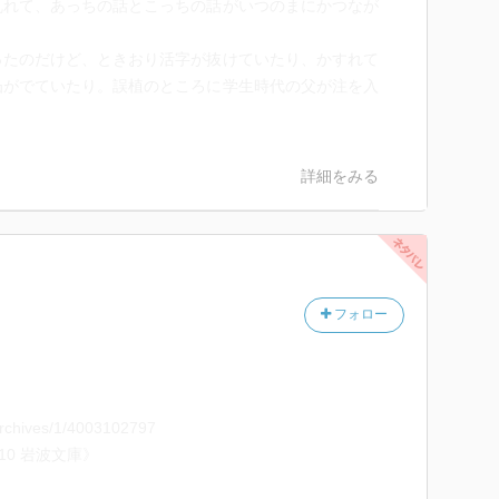
乱れて、あっちの話とこっちの話がいつのまにかつなが
。
ったのだけど、ときおり活字が抜けていたり、かすれて
凸がでていたり。誤植のところに学生時代の父が注を入
詳細をみる
フォロー
/archives/1/4003102797
210 岩波文庫》