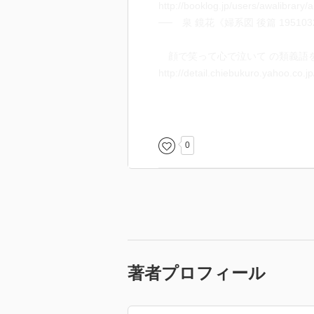
http://booklog.jp/users/awalibrary
── 泉 鏡花《婦系図 後篇 19510
顔で笑って心で泣いて の類義語を教えて
http://detail.chiebukuro.yahoo.co.
…… 早瀬 主税「月は晴れても心
http://www.aozora.gr.jp/cards/000
── 泉 鏡花《婦系図；湯島の境内 19
0
http://www.aozora.gr.jp/cards/000
（20130215）（20150309）
著者プロフィール