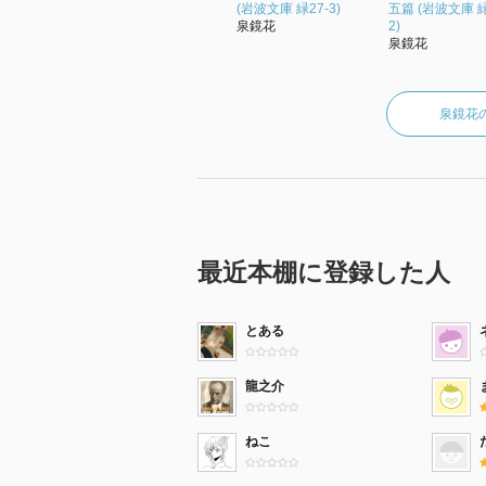
(岩波文庫 緑27-3)
五篇 (岩波文庫 緑
泉鏡花
2)
泉鏡花
泉鏡花
最近本棚に登録した人
とある
龍之介
ねこ