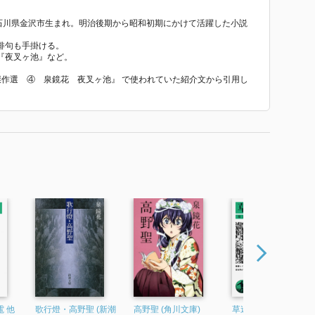
年）。石川県金沢市生まれ。明治後期から昭和初期にかけて活躍した小説
俳句も手掛ける。
『夜叉ヶ池』など。
談傑作選 ④ 泉鏡花 夜叉ヶ池』 で使われていた紹介文から引用し
 他
歌行燈・高野聖 (新潮
高野聖 (角川文庫)
草迷宮 (岩波文庫 緑2