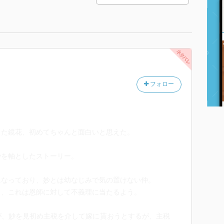
フォロー
った鏡花、初めてちゃんと面白いと思えた。
妙を軸としたストーリー。
になっており、妙とは幼なじみで気の置けない仲。
り、これは恩師に対して不義理に当たるよう。
が、妙を見初め主税を介して嫁に貰おうとするが、主税