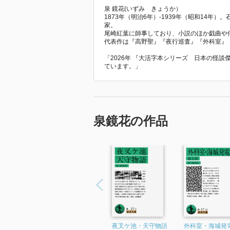
泉 鏡花(いずみ きょうか）
1873年（明治6年）-1939年（昭和14
家。
尾崎紅葉に師事しており、小説のほか戯曲や
代表作は『高野聖』『夜行巡査』『外科室』
「2026年 『大活字本シリーズ 日本の怪
ています。」
泉鏡花の作品
夜叉ケ池・天守物語
外科室・海城発電