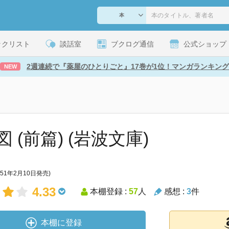
ックリスト
談話室
ブクログ通信
公式ショップ
2週連続で『薬屋のひとりごと』17巻が1位！マンガランキング
NEW
 (前篇) (岩波文庫)
951年2月10日発売)
4.33
本棚登録 :
57
人
感想 :
3
件
本棚に登録