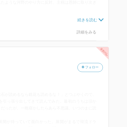
見たような河野のやり方に反対、主税は恩師に取り次ぎ
。これは現代の感覚ではイマイチ分からないがお蔦は芸
ということか。
詳細をみる
を取り次がなかったことで恩師にきつい叱責を受ける。
か、はたまた破門か選択を迫られ、留まることを選ぶ
フォロー
るアバ大人がスリに遭い、主税は図らずもその片棒を担
もバレて東京にいられなくなってしまう。熱りが冷める
車が出たというところで終わり。
漱石が読めるなら鏡花も読めるな！」とつぶやくので、
に対し、娘が欲しくば娘にぞっこんの主税を説得するよ
庫を引っ張り出してきて読んでみた。最初のうちは旧か
さんかと思ってたらなんや、ええやつなんかいと。
うだったが、一晩寝かしたらあら不思議、いつのまに読
展開が待っていて面白かった。展開がまるで韓流ドラ