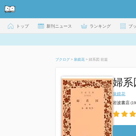
トップ
新刊ニュース
ランキング
ブ
ブクログ
>
泉鏡花
>
婦系図 前篇
婦系図
泉鏡花
岩波書店
(1