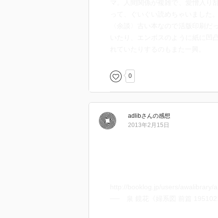
マ。人間関係が複雑で、愛憎入り
って、ぐいぐい読めちゃいました
〈余談〉古い本なので活版印刷だ
いたり、エンボスのように紙に凹
れていたりするのもまた一興。
0
adlib
さん
の感想
2013年2月15日
http://booklog.jp/users/awalibrary
── 泉 鏡花《婦系図 前篇 19510