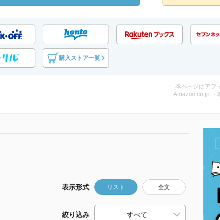
購入ストア一覧
本ページはアフ
Amazon.co.jp 
表示形式
リスト
全文
絞り込み