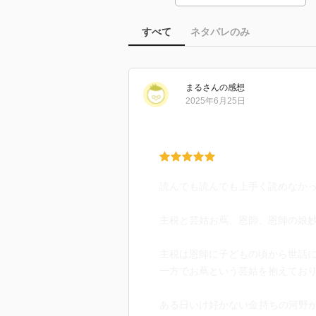
すべて
ネタバレのみ
まる
さん
の感想
2025年6月25日
読んでも読んでも上手く読めなか
主税と芸姑お蔦、恩師、恩師の娘
主税は恩師に子どもの頃から世話
一方でお蔦という芸姑を抱えてお
ある日いけ好かない金持ちの河野