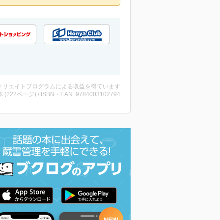
ィリエイトプログラムによる収益を得ています
・本 (222ページ) / ISBN・EAN: 9784003102794