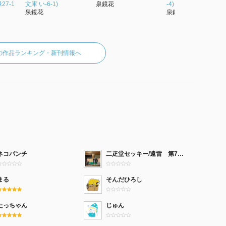
27-1
文庫 い-6-1)
泉鏡花
-4)
泉鏡花
泉鏡花
の作品ランキング・新刊情報へ
ネコパンチ
二疋堂セッキー/遠雷 第7ホールえ22b
まる
そんだひろし
たっちゃん
じゅん