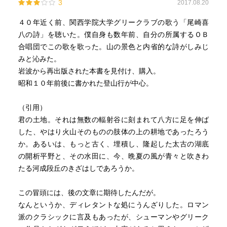
3
2017.08.20
４０年近く前、関西学院大学グリークラブの歌う「尾崎喜
八の詩」を聴いた。僕自身も数年前、自分の所属するＯＢ
合唱団でこの歌を歌った。山の景色と内省的な詩がしみじ
みと沁みた。
岩波から再出版された本書を見付け、購入。
昭和１０年前後に書かれた登山行が中心。
（引用）
君の土地。それは無数の輻射谷に刻まれて八方に足を伸ば
した、やはり火山そのものの肢体の上の耕地であったろう
か。あるいは、もっと古く、埋積し、隆起した太古の湖底
の開析平野と、その水田に、今、晩夏の風が青々と吹きわ
たる河成段丘のきざはしであろうか。
この冒頭には、後の文章に期待したんだが。
なんというか、ディレタントな処にうんざりした。ロマン
派のクラシックに言及もあったが、シューマンやグリーク