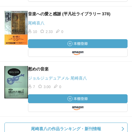
音楽への愛と感謝 (平凡社ライブラリー 378)
尾崎喜八
10
2.33
0
慰めの音楽
ジョルジュデュアメル 尾崎喜八
7
3.00
0
尾崎喜八の作品ランキング・新刊情報