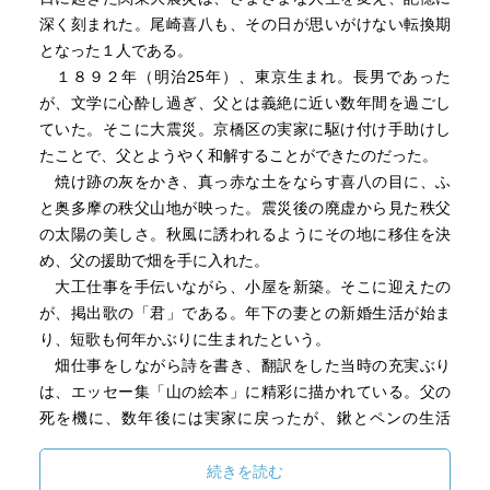
深く刻まれた。尾崎喜八も、その日が思いがけない転換期
となった１人である。
１８９２年（明治25年）、東京生まれ。長男であった
が、文学に心酔し過ぎ、父とは義絶に近い数年間を過ごし
ていた。そこに大震災。京橋区の実家に駆け付け手助けし
たことで、父とようやく和解することができたのだった。
焼け跡の灰をかき、真っ赤な土をならす喜八の目に、ふ
と奥多摩の秩父山地が映った。震災後の廃虚から見た秩父
の太陽の美しさ。秋風に誘われるようにその地に移住を決
め、父の援助で畑を手に入れた。
大工仕事を手伝いながら、小屋を新築。そこに迎えたの
が、掲出歌の「君」である。年下の妻との新婚生活が始ま
り、短歌も何年かぶりに生まれたという。
畑仕事をしながら詩を書き、翻訳をした当時の充実ぶり
は、エッセー集「山の絵本」に精彩に描かれている。父の
死を機に、数年後には実家に戻ったが、鍬とペンの生活
は、喜八の詩心の源流と言えるだろう。
戦時下の詩「此【こ】の糧【かて】」の、最終連。
続きを読む