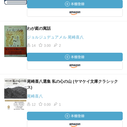
わが庭の寓話
ジョルジュデュアメル 尾崎喜八
14
3.00
2
尾崎喜八選集 私の心の山 (ヤマケイ文庫クラシック
ス)
尾崎喜八
12
0.00
1