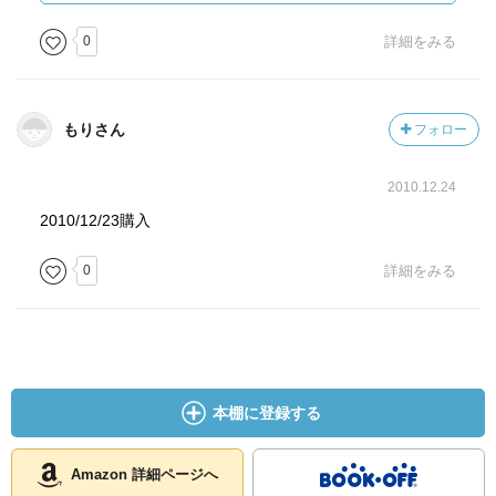
「芋なり。
0
詳細をみる
配給の薩摩芋なり。
その形紡錘【つむ】に似て
皮の色紅【べに】なるを紅赤【べにあか】とし、
もりさん
フォロー
形やや短かくして
紅の色ほのぼのたるを鹿児島とす。」
2010.12.24
配給生活を耐え忍ぶ戦争賛美の詩とも言われたが、震災
2010/12/23購入
後の喜八の生活をふまえて再読すると、別の趣も感じられ
0
詳細をみる
る。
（2014年8月31日掲載）
本棚に登録する
Amazon 詳細ページへ