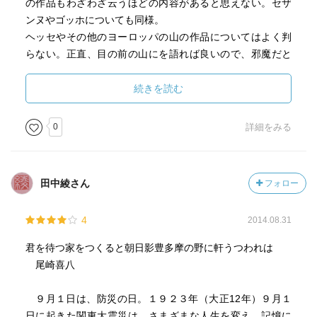
の作品もわざわざ云うほどの内容があると思えない。セザ
ンヌやゴッホについても同様。
ヘッセやその他のヨーロッパの山の作品についてはよく判
らない。正直、目の前の山にを語れば良いので、邪魔だと
思う。
続きを読む
書かれた時代が古いこともあるが、読みづらい文章だっ
た。悪くはないんだが、もっと山の風景や風に酔ってみた
0
詳細をみる
かった。
さて、尾崎喜八の詩は、普通に本屋の棚には見つからな
田中綾さん
フォロー
い。このブクログの検索では該当するが、アマゾンのお世
話になってまで入手する気にならない。どうしたものだろ
4
2014.08.31
う。
君を待つ家をつくると朝日影豊多摩の野に軒うつわれは
尾崎喜八
９月１日は、防災の日。１９２３年（大正12年）９月１
日に起きた関東大震災は、さまざまな人生を変え、記憶に