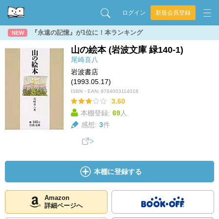
ログイン
新規会員登録
『永遠の記憶』が1位に！本ランキング
NEW
山の絵本 (岩波文庫 緑140-1)
尾崎喜八
岩波書店
(1993.05.17)
ISBN・EAN:
9784003114018
3.60
本棚登録:
69
人
感想:
3
件
本棚に登録する
Amazon
詳細ページへ