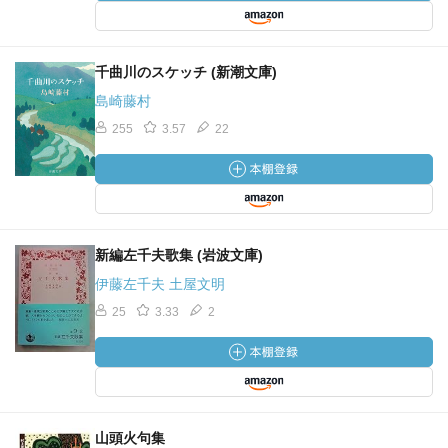
千曲川のスケッチ (新潮文庫)
島崎藤村
255
3.57
22
新編左千夫歌集 (岩波文庫)
伊藤左千夫 土屋文明
25
3.33
2
山頭火句集