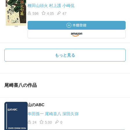
種田山頭火 村上護 小崎侃
596
4.05
47
もっと見る
尾崎喜八の作品
山のABC
串田孫一 尾崎喜八 深田久弥
24
5.00
0