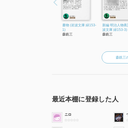
書物 (岩波文庫 緑153-
新編 明治人物夜話
1)
波文庫 緑153-3)
森銑三
森銑三
森銑三
最近本棚に登録した人
ニロ