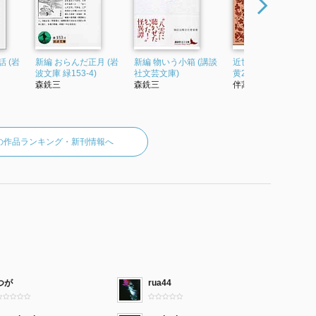
 (岩
新編 おらんだ正月 (岩
新編 物いう小箱 (講談
近世畸人伝 (岩波文庫
波文庫 緑153-4)
社文芸文庫)
黄217-1)
森銑三
森銑三
伴蒿蹊
の作品ランキング・新刊情報へ
つが
rua44