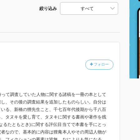
絞り込み
フォロー
持って調査していた人物に関する諸稿を一冊の本として
際し、その後の調査結果を追加したものらしい。自分は
ている、新橋の狸先生こと、千七百年代後期から千八百
ら、タヌキを愛し育て、タヌキに関する書画や著作を残
なるたともとき)に関する評伝目当てで本書を手にとっ
究者なので、基本的に内容は狸庵本人やその周辺人物が
で、フィクションの要素は皆無、なによりも気になる、