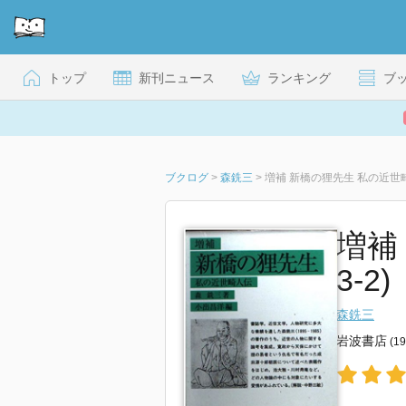
トップ
新刊ニュース
ランキング
ブ
ブクログ
>
森銑三
>
増補 新橋の狸先生 私の近世
増補
3-2)
森銑三
岩波書店
(1