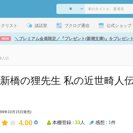
ックリスト
談話室
ブクログ通信
公式ショップ
＼プレミアム会員限定／『プレゼント(新潮文庫)』をプレゼン
NEW
畸人伝
 新橋の狸先生 私の近世畸人伝 
999年10月15日発売)
4.00
本棚登録 :
33
人
感想 :
1
件