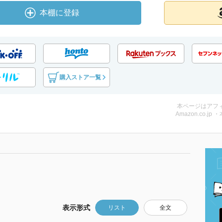
本棚に登録
購入ストア一覧
本ページはアフ
Amazon.co.jp 
表示形式
リスト
全文