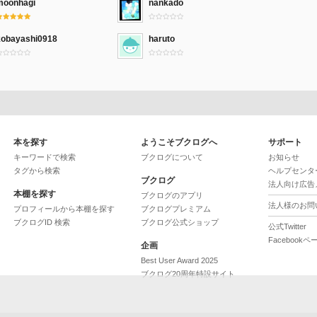
moonhagi
nankado
kobayashi0918
haruto
本を探す
ようこそブクログへ
サポート
キーワードで検索
ブクログについて
お知らせ
タグから検索
ヘルプセンタ
ブクログ
法人向け広告
本棚を探す
ブクログのアプリ
法人様のお問
プロフィールから本棚を探す
ブクログプレミアム
ブクログID 検索
ブクログ公式ショップ
公式Twitter
Facebookペ
企画
Best User Award 2025
ブクログ20周年特設サイト