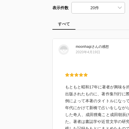
表示件数
すべて
moonhagi
さん
の感想
2020年4月19日
もともと昭和17年に著者が興味を
出版されたものに、著作集刊行に
例によって本著のタイトルになっ
年代にかけて新橋で占いをしなが
した奇人、成田狸庵こと成田朝辰(
た。著者は書誌学や近世文学の研
残した記録をもとにまとめたもの