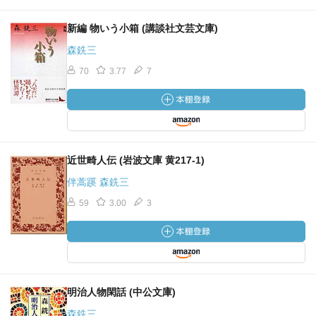
新編 物いう小箱 (講談社文芸文庫)
森銑三
70
3.77
7
近世畸人伝 (岩波文庫 黄217-1)
伴蒿蹊 森銑三
59
3.00
3
明治人物閑話 (中公文庫)
森銑三