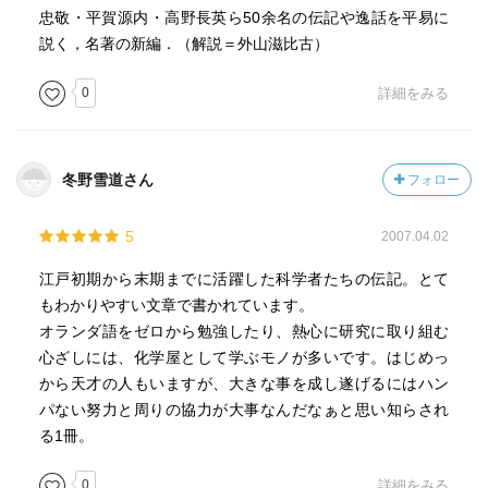
忠敬・平賀源内・高野長英ら50余名の伝記や逸話を平易に
説く，名著の新編．（解説＝外山滋比古）
0
詳細をみる
冬野雪道さん
フォロー
5
2007.04.02
江戸初期から末期までに活躍した科学者たちの伝記。とて
もわかりやすい文章で書かれています。
オランダ語をゼロから勉強したり、熱心に研究に取り組む
心ざしには、化学屋として学ぶモノが多いです。はじめっ
から天才の人もいますが、大きな事を成し遂げるにはハン
パない努力と周りの協力が大事なんだなぁと思い知らされ
る1冊。
0
詳細をみる