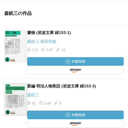
森銑三の作品
書物 (岩波文庫 緑153-1)
森銑三 柴田宵曲
172
3.67
10
新編 明治人物夜話 (岩波文庫 緑153-3)
森銑三
91
3.44
9