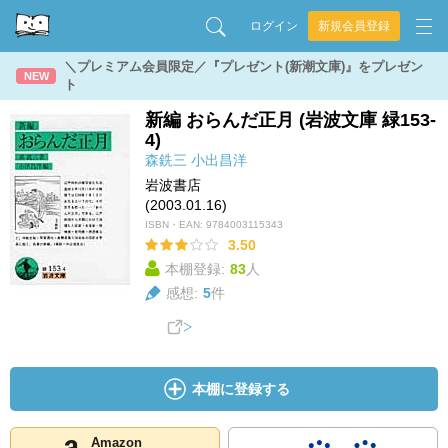
ログイン
新規会員登録
＼プレミアム会員限定／『プレゼント(新潮文庫)』をプレゼン
NEW
ト
新編 おらんだ正月 (岩波文庫 緑153-
4)
森銑三
小出昌洋
岩波書店
(2003.01.16)
ISBN・EAN:
9784003115343
3.50
本棚登録:
83
人
感想:
5
件
本棚に登録する
Amazon