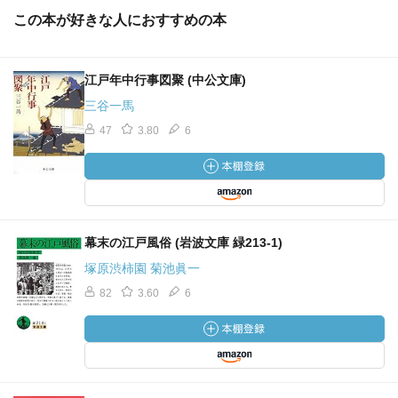
この本が好きな人におすすめの本
江戸年中行事図聚 (中公文庫)
三谷一馬
47
3.80
6
幕末の江戸風俗 (岩波文庫 緑213-1)
塚原渋柿園 菊池眞一
82
3.60
6