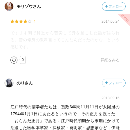
モリゾウさん
フォロー
4
2014.05.24
ですます調で貧乏から苦労して身を起こした話が語られ
る。昔の修身の教科書ってこんなんだったのかな、という
感じです。
0
詳細をみる
のりさん
フォロー
2013.09.16
江戸時代の蘭学者たちは，寛政6年閏11月11日が太陽暦の
1794年1月1日にあたるというので，その正月を祝った－
「おらんだ正月」である．江戸時代初期から末期にかけて
活躍した医学本草家・探検家・発明家・思想家など，伊能