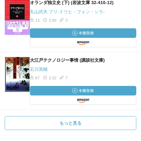
オランダ独立史 (下) (岩波文庫 32-410-12)
丸山武夫 フリ-ドリヒ・フォン・シラ-
13
3.00
3
大江戸テクノロジー事情 (講談社文庫)
石川英輔
87
3.32
7
もっと見る