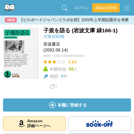
ログイン
新規会員登録
【ビルボードジャパンコラボ企画】2026年上半期話題作を考察
NEW
子規を語る (岩波文庫 緑166-1)
河東碧梧桐
岩波書店
(2002.06.14)
ISBN・EAN:
9784003116616
3.64
本棚登録:
59
人
感想:
7
件
本棚に登録する
Amazon
詳細ページへ