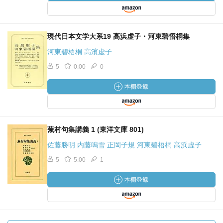
現代日本文学大系19 高浜虚子・河東碧悟桐集
河東碧梧桐 高濱虚子
5
0.00
0
蕪村句集講義 1 (東洋文庫 801)
佐藤勝明 内藤鳴雪 正岡子規 河東碧梧桐 高浜虚子
5
5.00
1