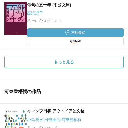
俳句の五十年 (中公文庫)
高浜虚子
29
4.33
3
もっと見る
河東碧梧桐の作品
キャンプ日和 アウトドアと文藝
小島烏水 田部重治 河東碧梧桐