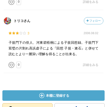
0
詳細をみる
トリコさん
フォロー
3
2006.08.02
子規門下の俳人、河東碧梧桐による子規回想録。子規門下
双璧の片割れ高浜虚子による『回想 子規・漱石』と併せて
読むとより一層深い理解を得ることが出来る。
0
詳細をみる
本棚に登録する