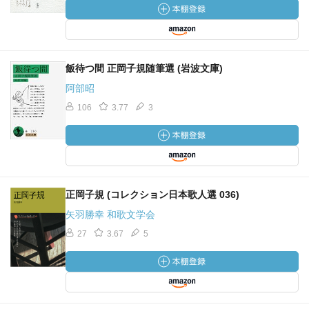
飯待つ間 正岡子規随筆選 (岩波文庫)
阿部昭
106
3.77
3
正岡子規 (コレクション日本歌人選 036)
矢羽勝幸 和歌文学会
27
3.67
5