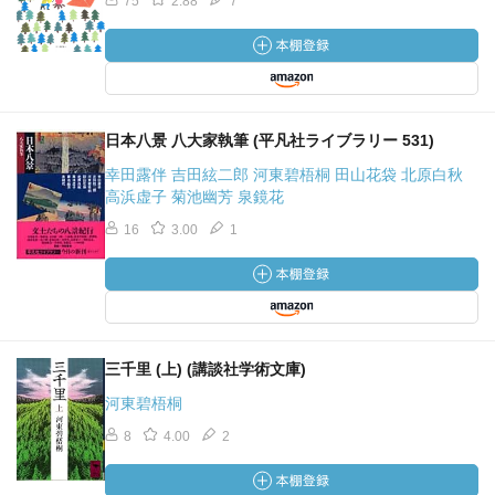
75
2.88
7
日本八景 八大家執筆 (平凡社ライブラリー 531)
幸田露伴 吉田絃二郎 河東碧梧桐 田山花袋 北原白秋
高浜虚子 菊池幽芳 泉鏡花
16
3.00
1
三千里 (上) (講談社学術文庫)
河東碧梧桐
8
4.00
2