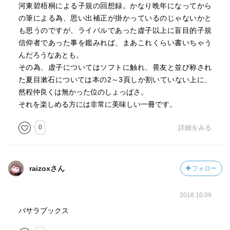
河東碧梧桐による子規の回想録。かなり晩年になってから
の筆による為、思い出補正が掛かっているのじゃないかと
も思うのですが、ライバルであった虚子以上に盲目的子規
信仰者であった事を鑑みれば、まあこれくらい書いちゃう
んだろうなあとも。
その為、虚子についてはソフトに触れ、畏友と並び称され
た夏目漱石については本の2～3頁しか割いていない上に、
然程仲良くは無かった位のしょっぱさ。
それを楽しめる方には非常に美味しい一冊です。
0
詳細をみる
raizoxさん
フォロー
2018.10.09
バサラブックス