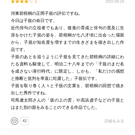
4
2022.09.19
河東碧梧桐の正岡子規の評伝ですね。
今日は子規の命日です。
近代俳句の立役者でもあり、後進の育成と俳句の普及に生
涯をかけた子規の姿を、碧梧桐が七八才頃に出会った場面
から、子規が知名度を増すまでの生きざまを描き出した作
品です。
子規のあとを追うように子規を見てきた碧梧桐の詳細にわ
たる資料も駆使して、明治二十八年までの「子規のまだ名
を成さない潜行時代」に限定し、しかも、「私だけの感想
と推断と批判を率直に吐露した」子規伝です。
子規を取り巻く人々と子規の文業を、碧梧桐の回想で描き
出した秀作ですね。
司馬遼太郎さんの「坂の上の雲」や高浜虚子などの子規と
はまた別の面をみることのできる作品でした。
42
詳細をみる