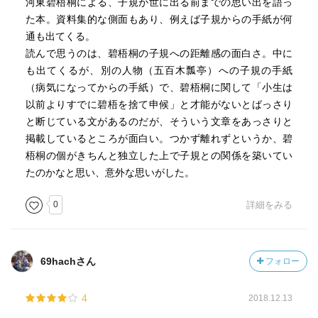
河東碧梧桐による、子規が世に出る前までの思い出を語っ
た本。資料集的な側面もあり、例えば子規からの手紙が何
通も出てくる。
読んで思うのは、碧梧桐の子規への距離感の面白さ。中に
も出てくるが、別の人物（五百木瓢亭）への子規の手紙
（病気になってからの手紙）で、碧梧桐に関して「小生は
以前よりすでに碧梧を捨て申候」と才能がないとばっさり
と断じている文があるのだが、そういう文章をあっさりと
掲載しているところが面白い。つかず離れずというか、碧
梧桐の個がきちんと独立した上で子規との関係を築いてい
たのかなと思い、意外な思いがした。
0
詳細をみる
69hachさん
フォロー
4
2018.12.13