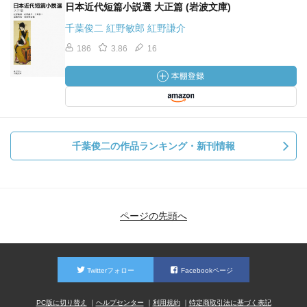
日本近代短篇小説選 大正篇 (岩波文庫)
千葉俊二 紅野敏郎 紅野謙介
186
3.86
16
千葉俊二の作品ランキング・新刊情報
ページの先頭へ
Twitterフォロー
Facebookページ
PC版に切り替え
ヘルプセンター
利用規約
特定商取引法に基づく表記