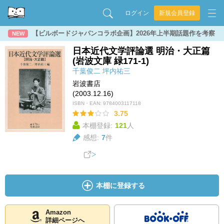
ログイン
新規会員登録
【ビルボードジャパンコラボ企画】2026年上半期話題作を考察
NEW
日本近代文学評論選 明治・大正篇
(岩波文庫 緑171-1)
千葉俊二
坪内祐三
岩波書店
(2003.12.16)
ISBN・EAN:
9784003117118
3.75
本棚登録:
121
人
感想:
7
件
本棚に登録する
Amazon
詳細ページへ