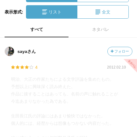
表示形式:
リスト
全文
すべて
ネタバレ
sayaさん
フォロー
4
2012.02.10
明治、大正の作家たちによる文学評論を集めたもの。
予想以上に興味深く読み終えた。
作品に接することはあっても、名前の声に触れることが
今迄あまりなかった為である。
生田長江氏の評論にはあまり愉快ではなかった。
個人的には、経歴からは想像もつかない内容だった。