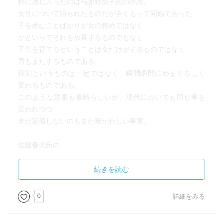
特に感じ入ったのは与謝野晶子氏の評論。
女性について語られたものだが全くもって同感であった。
子を産むことばかりが女の務めではなく
かといってそれを放棄するものでもなく
子供を育てるということは女だけがするものではなく
男もまたするものである。
役割というものは一定ではなく、瞬間瞬間にめまぐるしく
変わるものである。
このような慧眼も素晴らしいが、現代においても同じ事を
言われつつ
未だ定着しないのもまた嘆かわしい事実。
佐藤春夫氏の
批評というものは作者を批判するものでもなく、読者を誘
導するものでもなく、結局批評家彼自身を披瀝するもので
続きを読む
はなかろうか。
というところにも非常に共感した。
0
詳細をみる
武者小路実篤氏の小説をあまり読んでいないのだが、興味