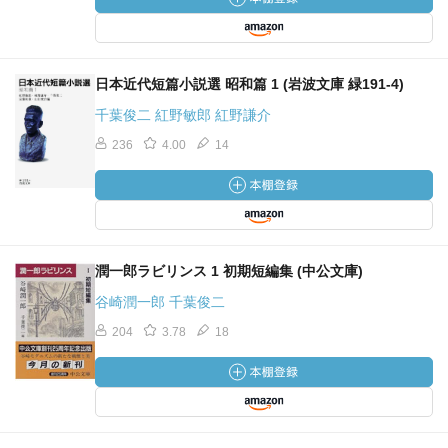
日本近代短篇小説選 昭和篇 1 (岩波文庫 緑191-4)
千葉俊二 紅野敏郎 紅野謙介
236
4.00
14
潤一郎ラビリンス 1 初期短編集 (中公文庫)
谷崎潤一郎 千葉俊二
204
3.78
18