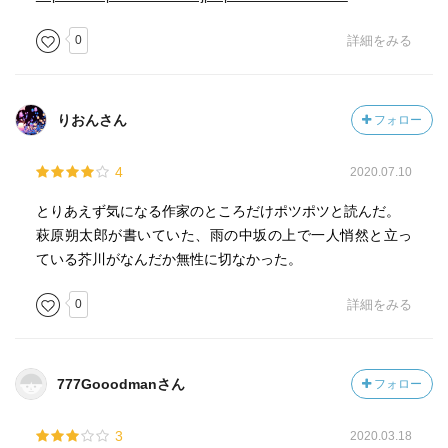
0
詳細をみる
りおんさん
フォロー
4
2020.07.10
とりあえず気になる作家のところだけポツポツと読んだ。
萩原朔太郎が書いていた、雨の中坂の上で一人悄然と立っ
ている芥川がなんだか無性に切なかった。
0
詳細をみる
777Gooodmanさん
フォロー
3
2020.03.18