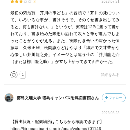
3
2023.07.31
最初の菊池寛「芥川の事ども」の冒頭で「芥川の死につい
て、いろいろな事が、書けそうで、そのくせ書き出してみ
ると、何も書けない。」というが、実際は12Pに渡って書か
れており、書き始めた際思い溢れて次々と筆が進んでしま
ったことがうかがえる。また、実際付き合いの深かった恒
藤恭、久米正雄、松岡譲などはやはり「繊細で文才豊かな
心優しい芥川龍之介」イメージとは違う生の「芥川龍之介
（または柳川隆之助）」が立ち上がってきて面白かった。
1
詳細をみる
徳島文理大学 徳島キャンパス附属図書館さん
フォロー
2023.08.23
【貸出状況・配架場所はこちらから確認できます】
https://lib-opac.bunri-u.ac.jp/opac/volume/701146