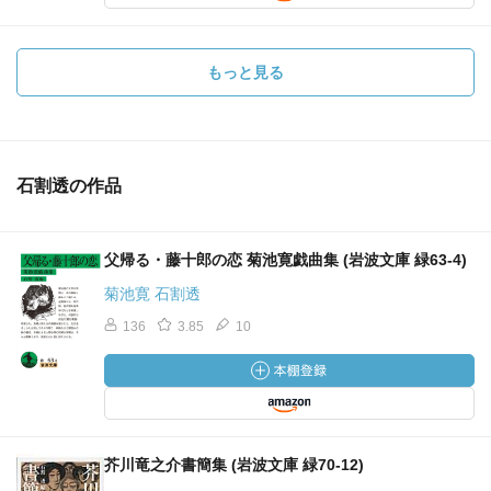
もっと見る
石割透の作品
父帰る・藤十郎の恋 菊池寛戯曲集 (岩波文庫 緑63-4)
菊池寛 石割透
136
3.85
10
芥川竜之介書簡集 (岩波文庫 緑70-12)