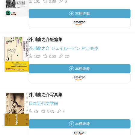
101
3.88
6
芥川龍之介短篇集
芥川龍之介 ジェイルービン 村上春樹
182
3.50
22
芥川龍之介写真集
日本近代文学館
40
3.83
4