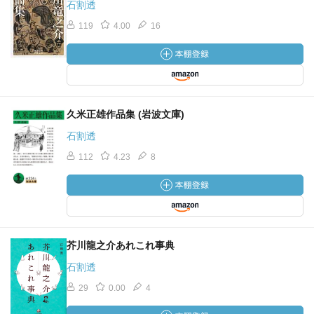
石割透
119
4.00
16
久米正雄作品集 (岩波文庫)
石割透
112
4.23
8
芥川龍之介あれこれ事典
石割透
29
0.00
4