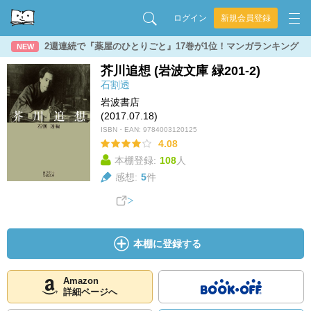
ログイン
新規会員登録
2週連続で『薬屋のひとりごと』17巻が1位！マンガランキング
NEW
芥川追想 (岩波文庫 緑201-2)
石割透
岩波書店
(2017.07.18)
ISBN・EAN:
9784003120125
4.08
本棚登録:
108
人
感想:
5
件
本棚に登録する
Amazon
詳細ページへ