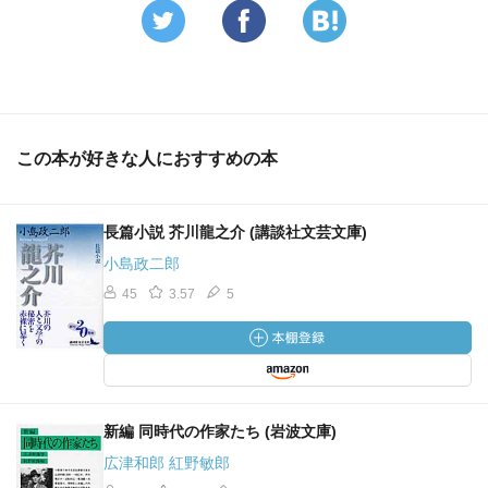
この本が好きな人におすすめの本
長篇小説 芥川龍之介 (講談社文芸文庫)
小島政二郎
45
3.57
5
新編 同時代の作家たち (岩波文庫)
広津和郎 紅野敏郎