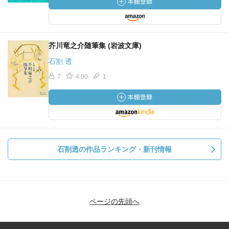
芥川竜之介随筆集 (岩波文庫)
石割 透
7
4.00
1
石割透の作品ランキング・新刊情報
ページの先頭へ