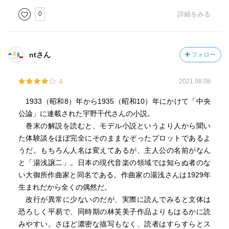
0
詳細をみる
ntさん
フォロー
4
2021.08.08
1933（昭和8）年から1935（昭和10）年にかけて「中央
公論」に連載された宇野千代さんの小説。
巻末の解説を読むと、モデル小説というより人から聞い
た体験談をほぼ完全にそのままなぞったプロットであるよ
うだ。もちろん人名は変えてあるが、主人公の名前がなん
と「湯浅譲二」。日本の現代音楽の領域では知らぬ者のな
い大御所作曲家と同名である。作曲家の湯浅さんは1929年
生まれだから全くの偶然だ。
改行が異常に少ないのだが、実際に読んでみると文体は
恐ろしく平易で、同時期の林芙美子作品よりもはるかに読
みやすい。さほど濃密な描写もなく、読者はすらすらとス