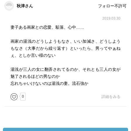
秋津さん
フォロー不許可
2019.03.30
妻子ある画家との恋愛、駈落、心中……
画家の湯浅のどうしようもなさ、いい加減さ、どうしよう
もなさ（大事だから繰り返す）といったら、男ってやぁね
ぇ、としか言い様のない
湯浅が三人の女に翻弄されてるのか、それとも三人の女が
魅了されるほどの男なのか
忘れちゃいけないのは湯浅の妻。流石強か
0
詳細をみる