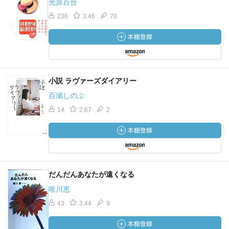
光原百合
236
3.46
70
小説 ラヴァーズダイアリー
百瀬しのぶ
14
2.67
2
だんだんあなたが遠くなる
唯川恵
43
3.44
9