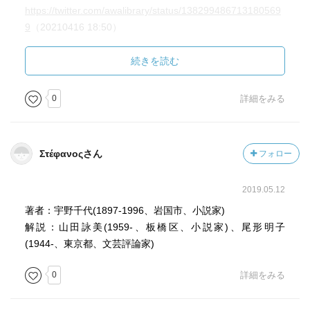
https://twitter.com/awalibrary/status/138299486713180569
9
（20210416 18:50）
（20210416）
続きを読む
0
詳細をみる
Στέφανοςさん
フォロー
2019.05.12
著者：宇野千代(1897-1996、岩国市、小説家)
解説：山田詠美(1959-、板橋区、小説家)、尾形明子
(1944-、東京都、文芸評論家)
0
詳細をみる