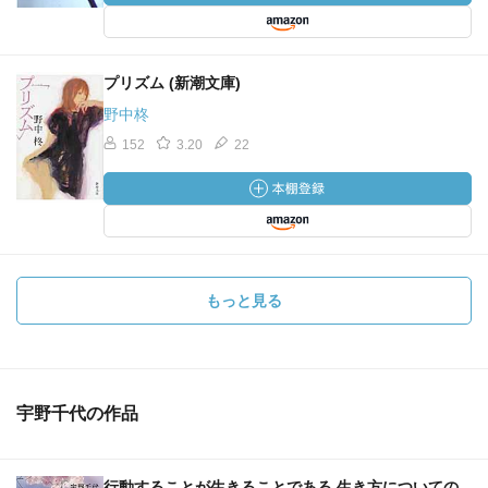
プリズム (新潮文庫)
野中柊
152
3.20
22
もっと見る
宇野千代の作品
行動することが生きることである 生き方についての