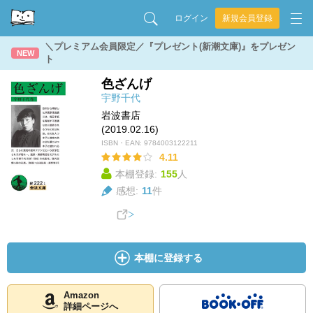
ログイン
新規会員登録
＼プレミアム会員限定／『プレゼント(新潮文庫)』をプレゼン
NEW
ト
色ざんげ
宇野千代
岩波書店
(2019.02.16)
ISBN・EAN:
9784003122211
4.11
本棚登録:
155
人
感想:
11
件
本棚に登録する
Amazon
詳細ページへ