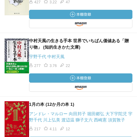
427
3.22
47
中村天風の生きる手本 世界でいちばん価値ある「贈
り物」 (知的生きかた文庫)
宇野千代 中村天風
277
3.76
22
1月の本 (12か月の本 1)
アンドレ・マルロー 向田邦子 堀田郷弘 大下宇陀児 宇
野千代 川上弘美 渡辺温 獅子文六 西崎憲 須賀敦子
217
4.11
12