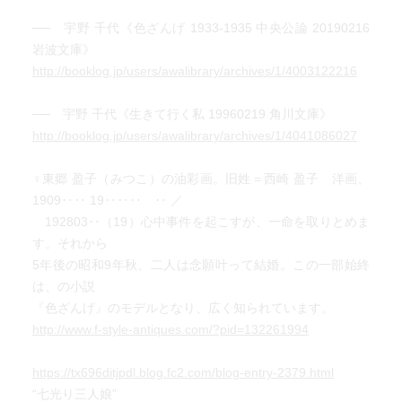
── 宇野 千代《色ざんげ 1933-1935 中央公論 20190216
岩波文庫》
http://booklog.jp/users/awalibrary/archives/1/4003122216
── 宇野 千代《生きて行く私 19960219 角川文庫》
http://booklog.jp/users/awalibrary/archives/1/4041086027
♀東郷 盈子（みつこ）の油彩画。旧姓＝西崎 盈子 洋画、
1909‥‥ 19‥‥‥ ‥ ／
192803‥（19）心中事件を起こすが、一命を取りとめま
す。それから
5年後の昭和9年秋、二人は念願叶って結婚。この一部始終
は、の小説
『色ざんげ』のモデルとなり、広く知られています。
http://www.f-style-antiques.com/?pid=132261994
https://tx696ditjpdl.blog.fc2.com/blog-entry-2379.html
“七光り三人娘”