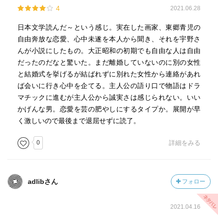
4
2021.06.28
のだと察せられた。
この時代の作品としては奇妙なまでの読みやすさで波乱
日本文学読んだ～という感じ。実在した画家、東郷青児の
に満ちたストーリーを楽しめ、さらに作家の淡々とした描
自由奔放な恋愛、心中未遂を本人から聞き、それを宇野さ
写の積み重ねが意外と効果を発揮していると思った。良
んが小説にしたもの。大正昭和の初期でも自由な人は自由
作。
だったのだなと驚いた。まだ離婚していないのに別の女性
と結婚式を挙げるが結ばれずに別れた女性から連絡があれ
ば会いに行き心中を企てる。主人公の語り口で物語はドラ
マチックに進むが主人公から誠実さは感じられない。いい
かげんな男。恋愛を芸の肥やしにするタイプか。展開が早
く激しいので最後まで退屈せずに読了。
0
詳細をみる
adlibさん
フォロー
2021.04.16