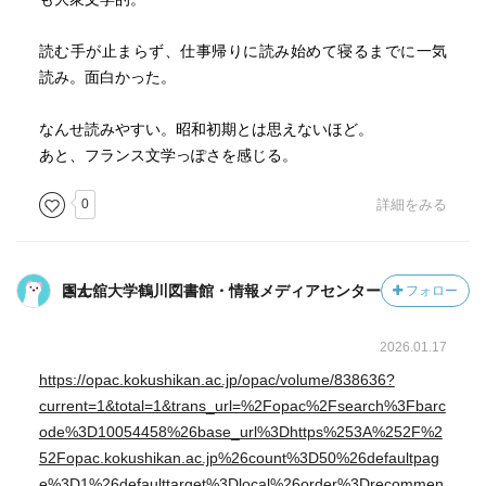
読む手が止まらず、仕事帰りに読み始めて寝るまでに一気
読み。面白かった。
なんせ読みやすい。昭和初期とは思えないほど。
あと、フランス文学っぽさを感じる。
0
詳細をみる
国士舘大学鶴川図書館・情報メディアセンターさん
フォロー
2026.01.17
https://opac.kokushikan.ac.jp/opac/volume/838636?
current=1&total=1&trans_url=%2Fopac%2Fsearch%3Fbarc
ode%3D10054458%26base_url%3Dhttps%253A%252F%2
52Fopac.kokushikan.ac.jp%26count%3D50%26defaultpag
e%3D1%26defaulttarget%3Dlocal%26order%3Drecommen