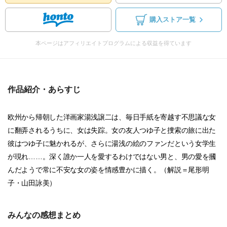
購入ストア一覧
本ページはアフィリエイトプログラムによる収益を得ています
作品紹介・あらすじ
欧州から帰朝した洋画家湯浅譲二は、毎日手紙を寄越す不思議な女
に翻弄されるうちに、女は失踪。女の友人つゆ子と捜索の旅に出た
彼はつゆ子に魅かれるが、さらに湯浅の絵のファンだという女学生
が現れ……。深く誰か一人を愛するわけではない男と、男の愛を摑
んだようで常に不安な女の姿を情感豊かに描く。（解説＝尾形明
子・山田詠美）
みんなの感想まとめ