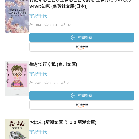
343の知恵 (集英社文庫(日本))
宇野千代
984
3.61
97
生きて行く私 (角川文庫)
宇野千代
742
3.75
71
おはん (新潮文庫 う-1-2 新潮文庫)
宇野千代