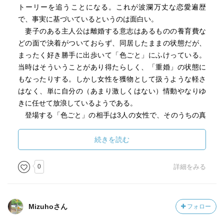
トーリーを追うことになる。これが波瀾万丈な恋愛遍歴
で、事実に基づいているというのは面白い。
妻子のある主人公は離婚する意志はあるものの養育費な
どの面で決着がついておらず、同居したままの状態だが、
まったく好き勝手に出歩いて「色ごと」にふけっている。
当時はそういうことがあり得たらしく、「重婚」の状態に
もなったりする。しかし女性を獲物として扱うような軽さ
はなく、単に自分の（あまり激しくはない）情動やなりゆ
きに任せて放浪しているようである。
登場する「色ごと」の相手は3人の女性で、そのうちの真
ん中の人が本命。しかし先方の家族との折り合いが付かな
い。3人目の女性と重婚するのだがこの人のフレンドリーな
続きを読む
両親との交際が平穏な温かい家庭生活をイメージさせて主
人公を魅了している。
0
詳細をみる
心理描写は（たとえば林芙美子の作品よりも）淡泊なの
だが、最後の方で2番目の女性と心中をもくろみるくだり、
「なるほど、そういう心情であったか」と納得させられる
Mizuhoさん
フォロー
ように感じた。淡い恋心にフラフラと揺れるような心理が
続いていたが、その淡さのうちに切迫した真摯さがあった