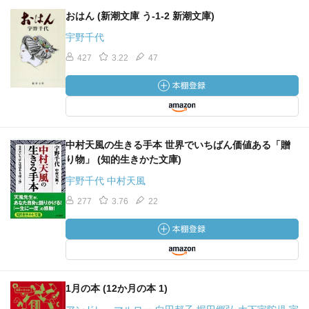
おはん (新潮文庫 う-1-2 新潮文庫)
宇野千代
427
3.22
47
中村天風の生きる手本 世界でいちばん価値ある「贈
り物」 (知的生きかた文庫)
宇野千代 中村天風
277
3.76
22
1月の本 (12か月の本 1)