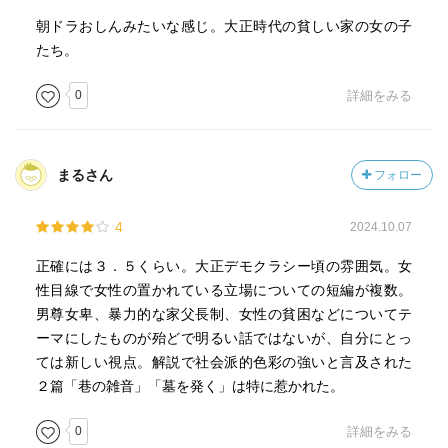
朝ドラおしんみたいな感じ。大正時代の貧しい家の女の子
たち。
0
詳細をみる
まるさん
フォロー
4
2024.10.07
正確には３．５くらい。大正デモクラシー頃の雰囲気。女
性目線で女性の置かれている立場についての短編が複数。
男尊女卑、暴力的な家父長制、女性の貧困などについてテ
ーマにしたものが殆どで明るい話ではないが、自分にとっ
ては新しい視点。解説で社会派的色彩の強いと言及された
２篇「巷の雑音」「墓を発く」は特に惹かれた。
0
詳細をみる