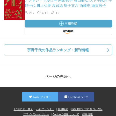
アンドレ・マルロー 向田邦子 堀田郷弘 大下宇陀児 宇
野千代 川上弘美 渡辺温 獅子文六 西崎憲 須賀敦子
217
4.11
12
宇野千代の作品ランキング・新刊情報
ページの先頭へ
Twitterフォロー
Facebookページ
PC版に切り替え
ヘルプセンター
利用規約
特定商取引法に基づく表記
プライバシーポリシー
Cookieの使用について
採用情報