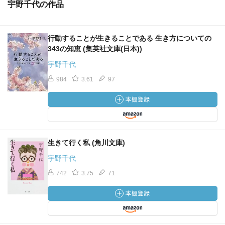
宇野千代の作品
行動することが生きることである 生き方についての
343の知恵 (集英社文庫(日本))
宇野千代
984
3.61
97
生きて行く私 (角川文庫)
宇野千代
742
3.75
71