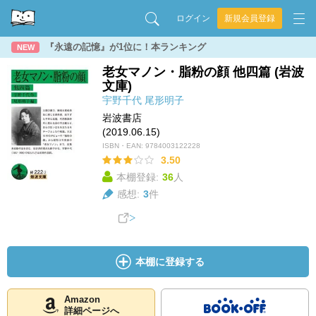
ログイン
新規会員登録
『永遠の記憶』が1位に！本ランキング
NEW
老女マノン・脂粉の顔 他四篇 (岩波
文庫)
宇野千代
尾形明子
岩波書店
(2019.06.15)
ISBN・EAN:
9784003122228
3.50
本棚登録:
36
人
感想:
3
件
本棚に登録する
Amazon
詳細ページへ