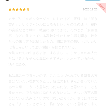
5
2025.12.26
カテゴリ「ルポルタージュ」にしたけど、正確には「聞き
書き」というジャンルになるらしい。その名の通り、福岡
の炭鉱などで戦中・戦後に働いてきて、そのまま「炭鉱住
宅」などに住まっている高齢女性たちから話を聞き、彼女
たちの来し方を記録したもの。間に著者の想い（だいたい
は哀しみといってよい感情）が挟まれている。
女坑夫たちの生きざまは、すさまじい。しかし当の本人た
ちは「みんなそんな風に生きてきた」と思っているから、
淡々と語る。
私は北九州で育ったので、ここにつづられている筑豊の方
言はだいたい理解できたし、親戚のおじさんが言っていた
あの言葉、こういう意味だったんだな、と思い出すことも
多かった。でも福岡にゆかりのない人は、きつい方言の部
分はだいぶ読みにくいのではないだろうか。例えば休むこ
とを「よこう」とか言う。横になる、という意味から来て