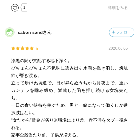
方法で挑んだ。
1
詳細をみる
私はそれを両側から受け取る。
西欧社会にはパロール(話し言葉)本意主義があり、パロール
sabon sandさん
フォロー
はエクリチュール(書き言葉)に先行するという哲学的思考が
ある。
5
2026.06.05
デリダはこれに異を唱え、二項対立の脱構築を試みるのだ
が、
漆黒の闇が支配する地下深く。
先に紹介した佐藤泉氏の寄稿には、
ぴちょんぴちょん不気味に染み出す水滴を掻き消し、炭坑
「ロゴスの世界にアクセスできるのは、話し言葉ではなく
節が響き渡る。
書き言葉のみだからだ。」
立って歩けぬ坑道で、日が昇らぬうちから月夜まで。重い
とある。
カンテラを噛み締め、満載した函を押し続ける女坑夫た
ち。
ならば聞き書きとは、より一層真理の方へ、下へ下へ、向
一日の食い扶持を稼ぐため、男と一緒になって働くしか選
かうのではないか。
択肢はない。
両側から受け取った今、そう思う。
“女だから”賃金が劣り※職場により差、赤不浄をタブー視さ
れる。
書かれた時代と現代で比べれば、森崎の考え方の遅れも感
家事全般当たり前、子供が増える。