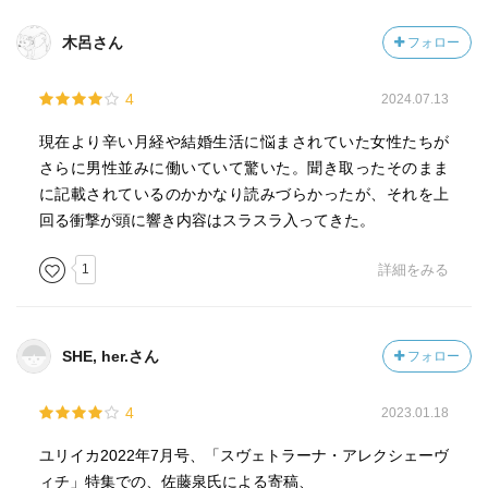
に起こった。亡くなる人も多かった。補償はいかほどであ
◇はじめに
ったのか。戦後、女性の労働をしばる決まりが世界的にも
木呂さん
フォロー
■無音の洞
できてくる。その流れで、炭鉱に女性が入ることが禁じら
■棄郷
れる。しかし働かなければ食べていけない。その決まりを
■灯をもつ亡霊
4
2024.07.13
かいくぐって働く女性も出てくる。戦後の民主主義に対し
■のしかかる娘たち
て「わたしはそんなのは民主主義とは思わんね。利己主義
現在より辛い月経や結婚生活に悩まされていた女性たちが
■セナの神さま
ですたい。」などと言う。おもしろい。女性たちのことば
さらに男性並みに働いていて驚いた。聞き取ったそのまま
■ヤマばばあ
がなんとも魅力的だ。「理屈とケツの穴は一つしかな
に記載されているのかかなり読みづらかったが、それを上
■赤不浄
か。」石牟礼を読んだとき熊本弁が読めると思ったが、福
回る衝撃が頭に響き内容はスラスラ入ってきた。
■共有
岡弁も読める。なかなかの快感である。無文字社会の本に
■地表へ追われる
も書かれていたが、文字で記録するようになって記憶力が
1
詳細をみる
■坑底の乳
衰えていったのではないか。おそらく文字の読み書きが苦
◇あとがき
手であったろう女性たちのことばだからこそ、より魅力的
◇［付録］聞き書きの記憶の中を流れるもの
に響いているのかもしれない。「からゆきさん」も読もう
SHE, her.さん
フォロー
◇解説（水溜真由美）
かな。そうそう、これから読まれる方には、解説を先に読
◇図版一覧
むことをおすすめします。分からない炭鉱の専門用語が少
（挿画・山本作兵衛）
4
2023.01.18
しは分かるようになるので。
ユリイカ2022年7月号、「スヴェトラーナ・アレクシェーヴ
ィチ」特集での、佐藤泉氏による寄稿、