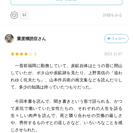
を転々とした人もいる。禁忌もさまざまあり、生理の時に
は山に入れなかったそうである（そうでなくても身体がき
12
詳細をみる
ついのでそうしたときには休みたいものだというが）。
とはいえ、腕がよければ頼りにされ、多くの人から声を掛
けられて実入りがよかったり、娘同士で連帯して、いけ好
重度積読症さん
フォロー
かない事業方の若者をぎゃふんといわせてみたり。そこに
は、腕次第の労働者としての自信や誇りのようなものも窺
4
2021.11.07
える。
そういう意味では、炭鉱に入れなくなってからの方がつら
一昔前福岡に勤務していて、炭鉱自体はとうの昔に閉山
かっただろう。宙ぶらりんになってしまった女坑夫たち
していたが、ボタ山や炭鉱跡を見たり、上野英信の『追わ
は、器用に生き方を変えることなど難しく、やるせない思
れゆく坑夫たち』、山本作兵衛の画文集などを読んだりし
いを抱える人も多かったのではないか。
て、多少の知識は持っていたつもりだった。
初版は理論社版（１９６１年）で、本書は三一書房版（１
今回本書を読んで、聞き書きという形で語られる、かつ
９７７年）を底本とする。
て炭坑で働いていた女性たちの、それぞれの人生を語る
表紙と章の扉には山本作兵衛の炭坑記録画が添えられる。
生々しい肉声を読んで、死と隣り合わせの労働の厳しさ
在りし日の女労働者の生きた軌跡が浮かび上がる。
や、男何するものぞとの逞しさなど、いろいろなことを感
じさせられた。