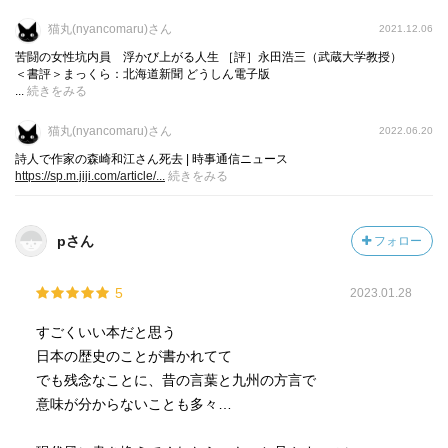
猫丸(nyancomaru)さん
2021.12.06
苦闘の女性坑内員 浮かび上がる人生 ［評］永田浩三（武蔵大学教授）
＜書評＞まっくら：北海道新聞 どうしん電子版
...
続きをみる
猫丸(nyancomaru)さん
2022.06.20
詩人で作家の森崎和江さん死去 | 時事通信ニュース
https://sp.m.jiji.com/article/...
続きをみる
pさん
フォロー
5
2023.01.28
すごくいい本だと思う
日本の歴史のことが書かれてて
でも残念なことに、昔の言葉と九州の方言で
意味が分からないことも多々…