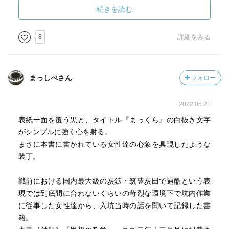
そ今まで触れた散文の中で最上級に美しいと感じた。
続きを読む
で、読んでみたら内容も素晴らしく、この凄さを言葉で置
8
詳細をみる
き換えるのは、無理。
ただつらつら書いてみる。
・方言の躍動感。馴染みのある西日本。北九州を中心に、
まっしべさん
フォロー
広島山口や熊本など拡がっているのも嬉しい。
・各章の前半に聞き書き、後半に著者による解説というか
2022.05.21
詩的文章が入る、という構成もよい。
・１９６１年初版で、その時点でお婆さんたちに聞いてい
表紙一面を覆う黒と、タイトル『まっくら』の白抜き文字
るということは、１９２０年頃の産業……軍需の下支
がシンプルに強く心を射る。
え……にも話が及ぶ。日本の近代や、戦後の民主化の功罪
まさに本書に書かれている女性達の心象を具現したような
までリーチする視野の広さ。
装丁。
・山崎ハコ「織江の歌」（１９８１年）。遠賀川、ボタ
戦前における国内最大級の炭鉱・筑豊炭田で過酷という表
山、田川、と同じ地名が出てくる。てことは作詞の五木寛
現では到底間に合わないくらいの苛烈な環境下で坑内作業
之「青春の門」も。
に従事した女性達から、入坑当時の話を聞いて記録した書
・夏目漱石が１９０８年に異様な中編「坑夫」を書いてい
籍。