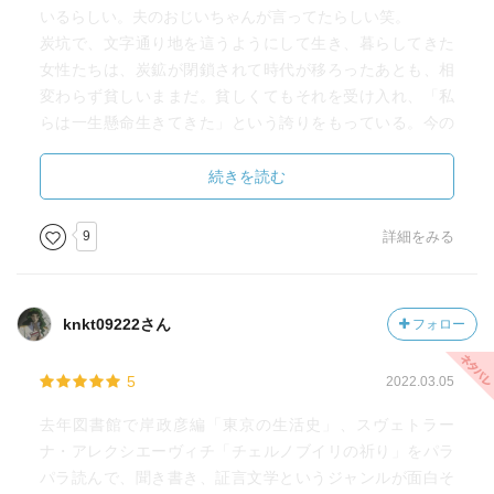
いるらしい。夫のおじいちゃんが言ってたらしい笑。
炭坑で、文字通り地を這うようにして生き、暮らしてきた
女性たちは、炭鉱が閉鎖されて時代が移ろったあとも、相
変わらず貧しいままだ。貧しくてもそれを受け入れ、「私
らは一生懸命生きてきた」という誇りをもっている。今の
ように人権意識が広まり、法が整備される前から、自分た
ちは男と対等だ、腕力がなくても工夫して男と同じくら
続きを読む
い、いやもっとよく働いてきた、という自負がある。
戦時中の記憶を語る人の中には、「朝鮮の人もいっぱいお
9
詳細をみる
った」という記憶も多い。貴重な証言だと思う。
戦後、女性が半裸で地下を這いつくばるような労働環境を
放置しているのは、国として恥だ（？）女性を保護しなけ
knkt09222さん
フォロー
れば、という感覚から、法整備が進み、女性が炭坑に潜る
ことができなくなった。炭坑で働く女性からしてみれば、
5
2022.03.05
生活の糧を失うことになり、いい迷惑だったようだ。現場
を知らない官僚が考えることと、市井の人々との感覚の乖
去年図書館で岸政彦編「東京の生活史」、スヴェトラー
離が垣間見える。一方的に辞めさせるのではなく、男性
ナ・アレクシエーヴィチ「チェルノブイリの祈り」をパラ
も、女性も安全に働ける環境づくりが優先だったのだと今
パラ読んで、聞き書き、証言文学というジャンルが面白そ
なら皆わかる。