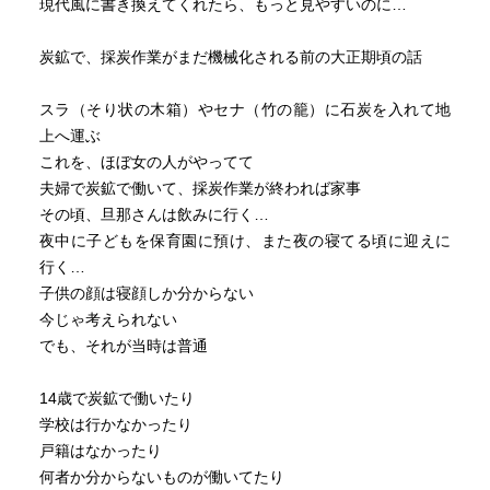
現代風に書き換えてくれたら、もっと見やすいのに…
炭鉱で、採炭作業がまだ機械化される前の大正期頃の話
スラ（そり状の木箱）やセナ（竹の籠）に石炭を入れて地
上へ運ぶ
これを、ほぼ女の人がやってて
夫婦で炭鉱で働いて、採炭作業が終われば家事
その頃、旦那さんは飲みに行く…
夜中に子どもを保育園に預け、また夜の寝てる頃に迎えに
行く…
子供の顔は寝顔しか分からない
今じゃ考えられない
でも、それが当時は普通
14歳で炭鉱で働いたり
学校は行かなかったり
戸籍はなかったり
何者か分からないものが働いてたり