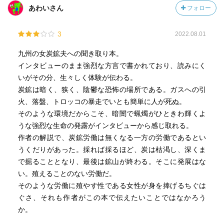
と聞いても、地下で働く者の安否は見えないのだという。
あわいさん
フォロー
ならば、「ないがよか」と。
3
2022.08.01
「神さんも地の下ににんげんが入ると、生きとっても生き
とらんのと同じことげなばい。神さんにも。」
九州の女炭鉱夫への聞き取り本。
「信心は、これは地の上のことばい。神も仏も、これは地
インタビューのまま強烈な方言で書かれており、読みにく
の上のことばい。」
いがその分、生々しく体験が伝わる。
生理中だろうと、出産したすぐ後だろうと、今働かなけれ
炭鉱は暗く、狭く、陰鬱な恐怖の場所である。ガスへの引
ば食べられないというギリギリの状態で、十七の歳に彼女
火、落盤、トロッコの暴走でいとも簡単に人が死ぬ。
はそうして信心を捨てる。切ないを超えている。
そのような環境だからこそ、暗闇で蝋燭がひときわ輝くよ
それを涙を流して話す姿から透けて見えるものを、今まで
うな強烈な生命の発露がインタビューから感じ取れる。
ずっと言葉にならなかった言葉を、引き出していく。
作者の解説で、炭鉱労働は無くなる一方の労働であるとい
うくだりがあった。採れば採るほど、炭は枯渇し、深くま
巻末の解説に書いてあるが、1928年には、国際労働条約の
で掘ることとなり、最後は鉱山が終わる。そこに発展はな
締結に伴い、女性の坑内労働は原則禁止になる。
い。殖えることのない労働だ。
「男は仕事、女は家事」という性分業の先駆けとも見える
そのような労働に殖やす性である女性が身を捧げるちぐは
が、女坑夫達の気持ちは違った。
ぐさ、それも作者がこの本で伝えたいことではなかろう
か。
もちろん辛い仕事だが、そこにはあまり男女の優劣が無か