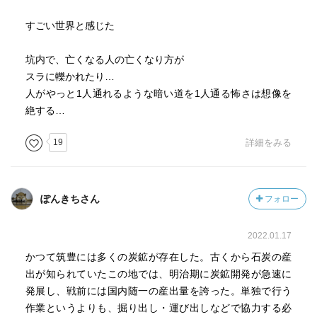
すごい世界と感じた
坑内で、亡くなる人の亡くなり方が
スラに轢かれたり…
人がやっと1人通れるような暗い道を1人通る怖さは想像を
絶する…
19
詳細をみる
ぽんきちさん
フォロー
2022.01.17
かつて筑豊には多くの炭鉱が存在した。古くから石炭の産
出が知られていたこの地では、明治期に炭鉱開発が急速に
発展し、戦前には国内随一の産出量を誇った。単独で行う
作業というよりも、掘り出し・運び出しなどで協力する必