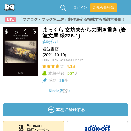
ログイン
新規会員登録
「ブクログ・ブック第二弾」制作決定＆掲載する感想大募集！
NEW
まっくら 女坑夫からの聞き書き (岩
波文庫 緑226-1)
森崎和江
岩波書店
(2021.10.19)
ISBN・EAN:
9784003122617
4.16
本棚登録:
507
人
感想:
36
件
Kindle版
本棚に登録する
Amazon
詳細ページへ