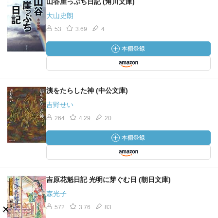
山谷崖っぷち日記 (角川文庫)
大山史朗
53
3.69
4
洟をたらした神 (中公文庫)
吉野せい
264
4.29
20
吉原花魁日記 光明に芽ぐむ日 (朝日文庫)
森光子
572
3.76
83