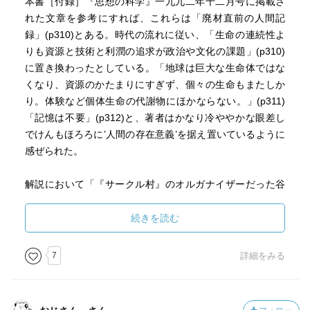
るが、１９歳インテリ目線。銅山だし。（
https://ara-
本書［付録］『思想の科学』一九九二年十二月号に掲載さ
suji.com/novel/2588/
）
れた文章を参考にすれば、これらは「廃材直前の人間記
・夢野久作が炭坑の女主人みたいな小説を書いていた記憶
録」(p310)とある。時代の流れに従い、「生命の連続性よ
があるのだが……検索して見つけた「女坑主」「斜坑」は
りも資源と技術と利潤の追求が政治や文化の課題」(p310)
ちょっと違う感じがするが……まあベクトルが違うのでこ
に置き換わったとしている。「地球は巨大な生命体ではな
だわることではないか。
くなり、資源のかたまりにすぎず、個々の生命もまたしか
・中上健次「岬」１９７６年は紀州だし主眼が土地や血だ
り。体験など個体生命の代謝物にほかならない。」(p311)
が、労働場面はちょっと連想できるかも。
「記憶は不要」(p312)と、著者はかなり冷ややかな眼差し
でけんもほろろに’人間の存在意義’を据え置いているように
なんでも作者の森崎和江
感ぜられた。
（
https://ja.wikipedia.org/wiki/%E6%A3%AE%E5%B4%8E%
E5%92%8C%E6%B1%9F
）、福岡を根拠地にして詩やノン
解説において「『サークル村』のオルガナイザーだった谷
フィクションを書いている作家なのだが、
川雁は、『存在の原点』を求めて『下部へ、下部へ』と降
詩人にして活動家の谷川雁
りていくことを提唱」(p318)という一節があり。ここでい
続きを読む
（
https://ja.wikipedia.org/wiki/%E8%B0%B7%E5%B7%9D%
う’下部’とは社会における階級構造を指しているが、著者は
E9%9B%81
）、記録文学作家の上野英信
まさに文字通りの’下部’、地下労働に従事した女性達へイン
7
詳細をみる
（
https://ja.wikipedia.org/wiki/%E4%B8%8A%E9%87%8E%
タビューをするに至った…というように理解。
E8%8B%B1%E4%BF%A1
）とともに炭坑町に暮らして文芸
誌「サークル村」を創刊した、と。
その地下で働く女性達が抱えていたのは信心や信仰をも凌