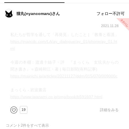
猫丸(nyancomaru)さん
フォロー不許可
2021.11.28
私たちが哲学を通して「再発見」したこと | 「教養と看護」
https://jnapcdc.com/LA/ay_dialogue/ay_01/phone/ay_01.ht
ml
今週の本棚：渡邊十絲子・評 『まっくら 女坑夫からの
聞き書き』＝森崎和江・著 | 毎日新聞(有料記事)
https://mainichi.jp/articles/20211127/ddm/015/070/009000c
まっくら - 岩波書店
https://www.iwanami.co.jp/smp/book/b591607.html
19
詳細をみる
コメント
2
件をすべて表示