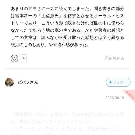
くなってしまったが、後年矢川が谷川雁と森一つ隔てた家
これにより、’存在意義’をぽっかり喪失した女坑夫は「じぶ
あまりの面白さに一気に読んでしまった。聞き書きの部分
に転居（＠信州は長野の黒姫山麓）したのだとか……興味
んにぴったりする物はどうせない」(p33)、「心が宙吊りに
は宮本常一の『土佐源氏』を彷彿とさせるオーラル・ヒス
深い人脈。
なったまま」(p299)といった塩梅で『まっくら』な坑道を
トリーであり、こういう形で残さなければ世の中に伝わら
心が彷徨い続けている。
なかったであろう地の底の声である。かたや著者の感想と
YouTubeで各種ラジオ、動画を参照した。どれも聞きごた
しての文章は、読みながら受け取った感想とは全く異なる
えたっぷり。
他にもこんな風に、外様からの、言ってみれば余計なお節
視点のものもあり、やや違和感が募った。
・にっぽんの子守唄～出稼ぎの女たち（F面）
介・口出しにより女性が締め出されてしまった職業という
（ドキュメンタリー音声。２６分。森崎和江だけでなく、
のはあるのだろうか。
4
詳細をみる
そもそも貴重なシリーズ。語りの迫力！）
『坑夫』が一際特殊な職なのだろうか。
https://www.youtube.com/watch?
v=Wx727SeSddU&list=WL&index=76
〈のしかかる娘たち〉の話が特に面白かった。凄惨な場面
ビバヲさん
フォロー
・ラジオドラマ 海鳴り
もカラリとした語り口で聴かせる。
（１９７８年。４９分。大竹しのぶ。「うちなー」（沖
2026.06.19
縄）から「ないちゅ」（東京）へ移り住む若い男女。「や
まと」への屈折した思いと、望郷。「じゃんけんぽん」で
1刷
はなく「ぶーさーしっ」。男は一時帰郷、女は東北、下北
2022.5.21
『家庭用安心坑夫』を読んで、坑夫のお話が読みたいと思
半島へ。捨て子だったという老婆と話す。沖縄、東京、東
い、購入したらノンフィクション？だった
北の言葉が入り混じる。）
ノンフィクションでもいいんですけど、方言が分からない