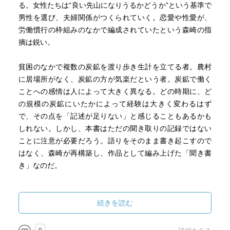
る。女性たちは“良い先山になりうるかどうか”という基準で
男性を選び、夫婦関係がつくられていく。恋愛や性愛が、
労働慣行の枠組みのなかで編成されていたという森崎の指
摘は鋭い。
貧困のなかで複数の炭鉱を渡り歩き生計を立てる者。農村
に居場所がなく、炭鉱の方が気楽だという者。炭鉱で働く
ことへの感情は人によって大きく異なる。どの時期に、ど
の規模の炭鉱にいたかによって経験は大きく変わるはず
で、その点を「記述が足りない」と感じることもあるかも
しれない。しかし、本書はただの聞き取りの記録ではない
ことに注意が必要だろう。語りをそのまま書き起こすので
はなく、森崎が再構築し、作品として編み上げた「聞き書
き」なのだ。
それでも、歴史から忘れられてきた女坑夫たちの姿をくっ
きりと描き出し、強くしなやかで、ときに徒党を組んで暴
続きを読む
力すら辞さない“別の女の可能性”を見せてくれる。この力強
さこそが、本書が長く読みつがれてきた理由なのだと思