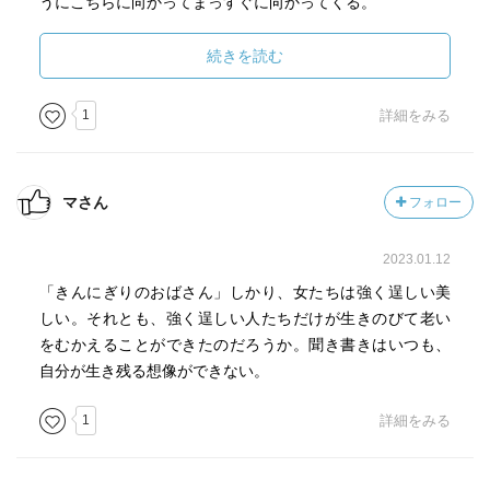
うにこちらに向かってまっすぐに向かってくる。
たいていの坑夫は、流れ着いてまた流れて、を繰り返すよ
続きを読む
うで、戸籍のない人も多い。その日の炭の取れ高により、
米や金券のようなもので交換される。そこから納屋代や道
1
詳細をみる
具代なども差し引かれると、手元には何も残らない。ほと
んどの人がその日暮らしだ。夜暗いうちから地底に降り
て、這うように炭を掘り、外へ出る頃にはもう真っ暗。
マさん
フォロー
「黒雲天井たい。数えの十四たい。十四の歳から坑内にさ
2023.01.12
がった。そして二十二の歳まで、わたしは青空天井とは縁
が切れた。」
「きんにぎりのおばさん」しかり、女たちは強く逞しい美
しい。それとも、強く逞しい人たちだけが生きのびて老い
印象的だったのは、「生活のぜんぶが、人間的なものの抹
をむかえることができたのだろうか。聞き書きはいつも、
殺であるようなぎりぎりの場」では、実体験として、信仰
自分が生き残る想像ができない。
や信心は「ないがよか」と悟る坑夫の話。
1
詳細をみる
赤不浄(生理中)は坑内に入るな、山の神さまは女だからと
か、坑内での様々なタブー。
しかし、おがみやと呼ばれる年寄りに彼女の母親が無事か