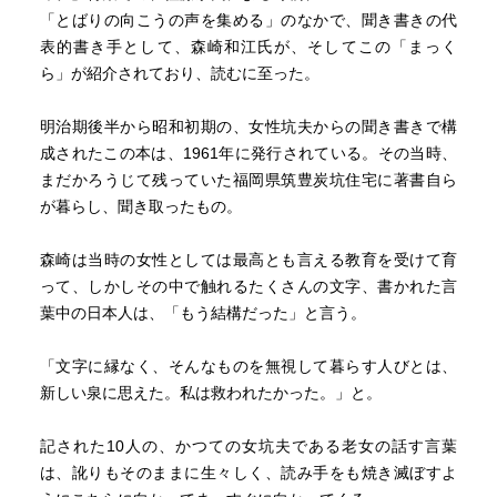
「とばりの向こうの声を集める」のなかで、聞き書きの代
表的書き手として、森崎和江氏が、そしてこの「まっく
ら」が紹介されており、読むに至った。
明治期後半から昭和初期の、女性坑夫からの聞き書きで構
成されたこの本は、1961年に発行されている。その当時、
まだかろうじて残っていた福岡県筑豊炭坑住宅に著書自ら
が暮らし、聞き取ったもの。
森崎は当時の女性としては最高とも言える教育を受けて育
って、しかしその中で触れるたくさんの文字、書かれた言
葉中の日本人は、「もう結構だった」と言う。
「文字に縁なく、そんなものを無視して暮らす人びとは、
新しい泉に思えた。私は救われたかった。」と。
記された10人の、かつての女坑夫である老女の話す言葉
は、訛りもそのままに生々しく、読み手をも焼き滅ぼすよ