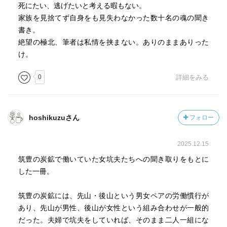
じる。女性が男性と同じように働くのが平等では必ずしも
死にたい、逃げたいと考える暇もない。
ないし、家庭に収まる女性にどこか攻撃的な部分、冷やや
家族を見捨てず自身をも見失わなかった数十名の魂の聞き
かな書き方もチラと感じられるからまるごと共感は出来な
書き。
いが、
絶望の極北、筆者は私情を挟まない。ありのままありった
「それは確かにあった」という前提で聞いた、その地の裂
け。
け目からの声を私もまた聞いたように読んだ。
0
詳細をみる
それはかつての女坑夫達への何にも代え難い鎮魂になるの
ではないのか、と思う。
語ることもなく死んでいった彼女達への。
hoshikuzuさん
フォロー
2025.12.15
筑豊の炭鉱で働いていた女坑夫たちへの聞き取りをもとに
した一冊。
筑豊の炭鉱には、先山・後山という男女ペアの労働慣行が
あり、先山が男性、後山が女性という組み合わせが一般的
だった。夫婦で坑夫をしていれば、そのまま二人一組にな