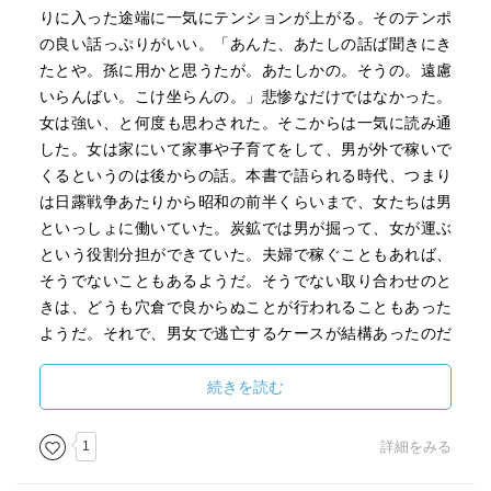
E4%BD%9C%E5%85%B5%E8%A1%9B
）についても初め
りに入った途端に一気にテンションが上がる。そのテンポ
て知った。
の良い話っぷりがいい。「あんた、あたしの話ば聞きにき
ユネスコの世界記録遺産に日本で初めて登録された素人画
たとや。孫に用かと思うたが。あたしかの。そうの。遠慮
家なのだとか。
いらんばい。こけ坐らんの。」悲惨なだけではなかった。
女は強い、と何度も思わされた。そこからは一気に読み通
・炭鉱描いた山本作兵衛からのメッセージ
した。女は家にいて家事や子育てをして、男が外で稼いで
（ドキュメンタリー。４８分。のちに映画化。上野英信、
くるというのは後からの話。本書で語られる時代、つまり
森崎和江も登場。）
は日露戦争あたりから昭和の前半くらいまで、女たちは男
https://www.youtube.com/watch?
といっしょに働いていた。炭鉱では男が掘って、女が運ぶ
v=zQ8GOIsq8R0&list=WL&index=75&t=1359s
という役割分担ができていた。夫婦で稼ぐこともあれば、
・ＮＨＫラジオ深夜便 わが心の人・山本作兵衛／熊谷博
そうでないこともあるようだ。そうでない取り合わせのと
子・映像ジャーナリスト
きは、どうも穴倉で良からぬことが行われることもあった
（上記ドキュメンタリーの熊谷さんへのインタビュー。）
ようだ。それで、男女で逃亡するケースが結構あったのだ
https://www.youtube.com/watch?v=OALZsD5o978&t=507s
とか。大らかだったと言えば良いのか。山の神様が怒るか
・山本作兵衛
らと汚れを持ちこむことはできない。したがって、産後や
続きを読む
（歌と絵。約３分。）
女性の月のものがあるときは山に入ることはできない。そ
https://www.youtube.com/watch?
んな迷信がある中、「信心より意志ばい」と言い切る女が
1
詳細をみる
v=Wx727SeSddU&list=WL&index=76
いる。働かなければ食べていけないのだから。事故も頻繁