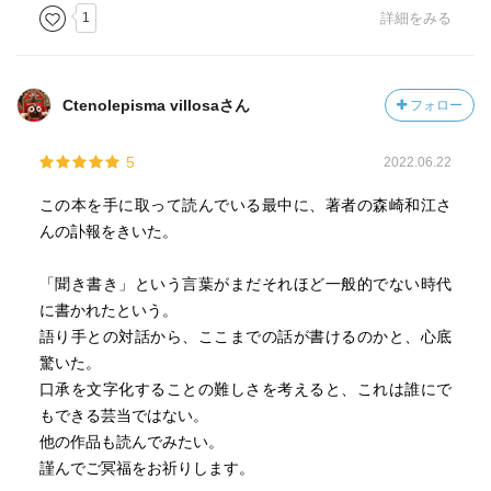
1
詳細をみる
った。坑内では男女は対等であり、先山(先に掘り進める
者。主に男)と後山(掘った炭を集めて函に入れ運ぶ。主に
女。親子の場合先山が親)は、どちらが楽ということはな
く、男も女も同じように働く。炭鉱によっては、男女差の
Ctenolepisma villosaさん
フォロー
無い賃金のところもあったようだ。
女はより能力の高い先山を求めて男を変えることもある。
5
2022.06.22
そのような生き方の中にある「始点」というような得体の
知れない感動。
この本を手に取って読んでいる最中に、著者の森崎和江さ
しかし大きな物語の中でそれらの小さな感動は言葉をもた
んの訃報をきいた。
ず封印され、(書かれた)当時の近代的価値観により、進化に
よる性分業とみなされてしまったと森崎は訴える。
「聞き書き」という言葉がまだそれほど一般的でない時代
そのような森崎の視点は、インテリジェンス(しばしば大き
に書かれたという。
な物語目線になりがちな)が無ければ得られないものだが、
語り手との対話から、ここまでの話が書けるのかと、心底
その側からは語られない。その場所に居る人に聞くことで
驚いた。
しか封印は破られないし、それを公共の言説空間に現出さ
口承を文字化することの難しさを考えると、これは誰にで
せることは森崎側にしか出来ない。
もできる芸当ではない。
だからこそ、森崎は
他の作品も読んでみたい。
「心を無にして、相手の思いの核心に耳を澄ます」という
謹んでご冥福をお祈りします。