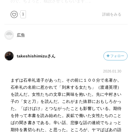
https://www.youtube.com/watch?v=oP1rDAT0D80&t=2s
ので、ちょっと、積読させてもらいます…。
・ラジオドラマ いのちの木の方へ
（１９９４年。６２分。おばあちゃん、人間はいつ滅びる
1
詳細をみる
の？ という本書「［付録］聞き書きの記憶の中を流れる
もの」でも登場した挿話。森崎自身の、植民地で生まれ育
広告
った罪悪感。こんな世界で、子供を産むなんてことができ
るのは、何故？ という問いかけ。（終盤ファイル破
損？））
takeshishimizuさん
フォロー
https://www.youtube.com/watch?v=9Qzlk8KO2ls&t=79s
・ラジオドラマ 産湯の里
（１９８０年。４５分。鹿児島の温泉宿にて、登場人物４
2026.01.30
人。若い男女。4歳の子あり。男は、普通の家族をしたい。
まずは石牟礼道子があった。その前に１００分で名著か。
女は、インドに行きたい。温泉宿の老婆……捨て子から旅
石牟礼の名前に惹かれて「到来する女たち」（渡邊英理）
役者を経てここへ居ついている。五十台半ばの産婦人科
を読んだ。女性たちの文章に興味を抱いた。先に中村きい
医……妻子を帝王切開で亡くした。）
子の「女と刀」を読んだ。これがまた抜群におもしろかっ
https://www.youtube.com/watch?v=IRsDYhGZy90&t=4s
た。「ばけばけ」とつながったことも影響している。期待
を持って本書を読み始めた。炭鉱で働いた女性たちのこと
ところでカバーイラストの山本作兵衛
ばの聞き書きである。辛い話、悲惨な話の連続でちょっと
（
https://ja.wikipedia.org/wiki/%E5%B1%B1%E6%9C%AC%
期待を裏切られた、と思った。ところが、ヤマばばあの語