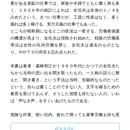
要がある炭鉱の仕事では、家族や夫婦でともに働く例も多
く、１９０６年の統計によれば、女坑夫は全体の１／４を
占めたという。きつい仕事だが、工賃に性差はなく、多く
掘れば多く稼げる、実力主義の仕事でもあった。
ところが昭和期になるとこの状況は一変する。労働者保護
の機運が高まり、女坑夫は排除され始めた。戦後の労働基
準法は女性の坑内労働を禁じ、女坑夫は過去のものとな
り、やがてその存在も忘れ去られた。
本書は著者・森崎和江が１９６０年代にかつての女坑夫た
ちから当時の思い出を聞き取ったもの。一人称の語りに整
えた「聞き書き」という手法は当時、先駆的なものだった
という。自らは書くことのできない人、文字を綴るための
教育を受けておらず、そうした習慣も持たない人の、いわ
ば「声なき声」をすくいあげたものである。
危険な作業、暗い坑内。疲れて帰っても家事労働も待ち受
ける。父親や夫が酒を飲んだり博打をしたりで苦労するこ
ともある。事故で大黒柱を失って、女系家族で各地の炭鉱
続きを読む