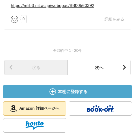
https://mlib3.nit.ac.jp/webopac/BB00560392
0
詳細をみる
全26件中 1 - 20件
戻る
次へ
本棚に登録する
Amazon 詳細ページへ