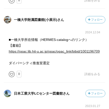
0
詳細をみる
う。
一橋大学附属図書館(小展示)さん
フォロー
2024.12.04
■一橋大学所在情報（HERMES-catalogへのリンク）
【書籍】
https://opac.lib.hit-u.ac.jp/opac/opac_link/bibid/1001196709
ダイバーシティ推進室選定
0
詳細をみる
日本工業大学LCセンター図書館さん
フォロー
2023.01.27