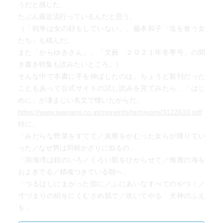
うだと感じた。
働いて働いて働いて働いて、働いてきた炭坑の貧しい女性
たぶん最近流行っているんだと思う。
たちを通して、日本の現在がいかにして作られたのかに思
（「戦争は女の顔をしていない」、藤本和子「塩を食う女
い至ることができる、貴重な聞き書き。読んでよかったで
たち」も積んだ。
す。
また「からゆきさん」、「文藝 ２０２１年冬季号」の聞
き書き特集も読みたいところ。）
そんな中で本書に手を伸ばしたのは、ちょうど新刊だった
こともあって公式サイトの試し読みを見てみたら、「はじ
めに」が凄まじい名文で慄いたからだ。
https://www.iwanami.co.jp/moreinfo/tachiyomi/3122610.pdf
特に、
「みだらな野菜をすてて／炭塵をかむった女らが降りてい
った／なぜ男は羽根かざりに似るの」
「洞海湾は錆のいろ／くろい肌をひからせて／侮蔑の海を
およぎでる／精魂つきている朝へ」
「つるはしにまがった指に／ふにあいなすべてのやつ！／
寸づまりの絹をにくむさめ肌で／吹いてやる 犬神のふえ
を」
という詩が美しいし、そもそも「はじめに」全体が、およ