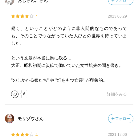
おじさん。さん
フォロー
谷川雁とは大正炭鉱争議終結までパートナー……内
駕する程の’信念’と’プライド’。
縁？……であった。
回答した女性が言うには
4
2023.06.29
（谷川雁といえば吉本隆明の文脈で目にした名前。）
・ほぼ全員が語っているが、男らよりも女たちの方がせっ
詩と歴史とが、労働、社会活動と切り結ぶタイプの作家ら
せと働いた。男は掘るだけ掘って時間になったらさっさと
働く、ということがどのように非人間的なものであって
しい。
仕事を切り上げてしまう。女たちは掘り出した石炭を全て
も、そのことでつながっていた人びとの世界を待っていま
一番通じているのは、石牟礼道子
運び上げて会社に引き渡すまでが仕事。
した。
（
https://ja.wikipedia.org/wiki/%E7%9F%B3%E7%89%9F%
・子どもの世話や弁当の用意、家の事は入坑の合間に女性
E7%A4%BC%E9%81%93%E5%AD%90
）だと感じた。
達がこなす。生活費を稼ぐ為に日に何度も地下に入る。月
という文章が本当に胸に残る…
「苦海浄土ーわが水俣病」１９６９年は、同時期。
経中や妊娠中や産後すぐなどの禁忌とされている時期であ
大正、昭和初期に炭鉱で働いていた女性坑夫の聞き書き。
というか石牟礼道子は同じ同人誌に参加しており、本書の
っても地下に入り、とにかく働いた。禁忌を破っても死に
影響下で「苦海浄土」中の「ゆき女きき書」を書いたのだ
はしなかった。それは’人間の意思’の方が’神秘’よりも強いが
"のしかかる娘たち" や "灯をもつ亡霊" が印象的。
とか。
故である。
この人々は互いに関連づけながら読み深めていきたい。
・働くことが’存在意義’に昇華し、夫や父や相棒の男らとも
6
詳細をみる
「書かない人」の「声なき声」を掬い上げる人々。
対等の立場であった。それは男性から見た場合も同様であ
り、仕事が出来る・能力がある人間は性差関係なく尊重す
脱線するが、なんと矢川澄子が澁澤龍彦と別れるときに関
る風潮があった。
モリゾウさん
フォロー
係を持っていたのが、森崎と別れて東京に出てきていた谷
・国際労働条約の定めにより鉱山における女性の坑内作業
川雁なんだとか。びっくり。
が禁止される。日本で批准されたのは1946年？56年？この
4
2021.12.06
結局離婚にまつわるゴタゴタで、再婚も子を作ることもな
あたりがよくわからない。