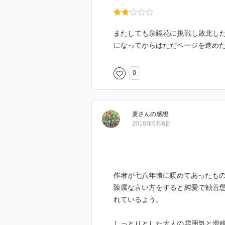
またしても泉鏡花に挑戦し敗北し
になってからはただページを進め
0
麦
さん
の感想
2018年6月6日
作者が七八年懐に暖めてあったも
陳腐な言い方をすると純愛で勧善
れているよう。
しっとりとした大人の雰囲気と滑