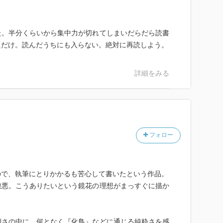
た。半分くらいから集中力が切れてしまいだらだら読書
ただけ。読んだうちにも入らない。絶対に再読しよう。
詳細をみる
フォロー
ので、執筆にとりかかるも苦心して書いたという作品。
懲悪。こうありたいという鏡花の理想がまっすぐに描か
稽さの中に、何となく『化鳥』などに通じる純粋さを感