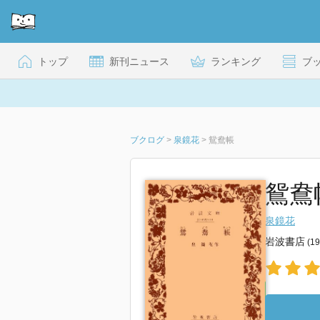
トップ
新刊ニュース
ランキング
ブ
ブクログ
>
泉鏡花
>
鴛鴦帳
鴛鴦帳
泉鏡花
岩波書店
(1