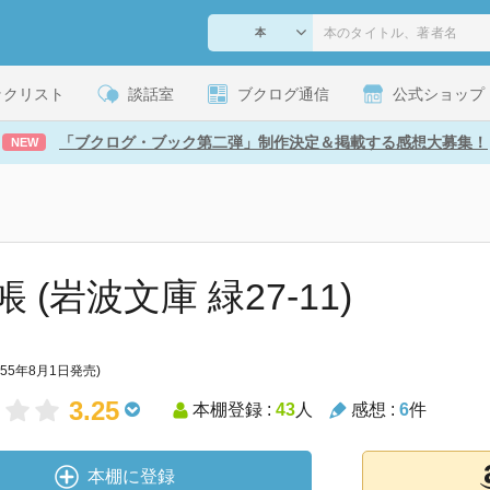
ックリスト
談話室
ブクログ通信
公式ショップ
「ブクログ・ブック第二弾」制作決定＆掲載する感想大募集！
NEW
 (岩波文庫 緑27-11)
955年8月1日発売)
3.25
本棚登録 :
43
人
感想 :
6
件
本棚に登録