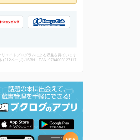
ィリエイトプログラムによる収益を得ています
・本 (212ページ) / ISBN・EAN: 9784003127117