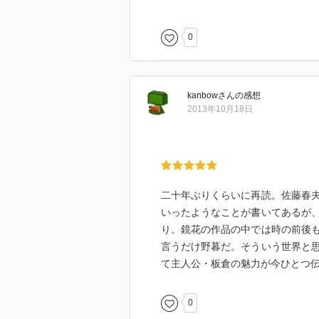
以上に解り辛くエピソードの順番
恋愛ものなのだけど、相変わらず
0
力はとんと伝わってこないので、
い。
kanbow
さん
の感想
芸者の貞操観念というのも現代人
2013年10月18日
た女をキャバクラで働かせておき
しょ？そこまで嫉妬するならお前
し！と思っちゃう（苦笑）ちょっ
だった。
二十年ぶりくらいに再読。佐藤春
いったようなことが書いてあるが
り。鏡花の作品の中では時の前後
言うだけ野暮だ。そういう世界と
て主人公・板倉の魅力が今ひとつ
0