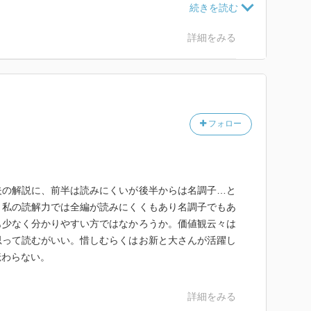
が把握しきれない。基本は芸者・照吉と板倉という男の
鏡花は女性ばかり気風が良くて魅力的で、男のほうの魅
詳細をみる
本作ではとくに、ほんとにその男でいいの？感が否めな
には理解がむつかしいなあ。現代に置き換えたら、惚れ
ながら、他の男には指一本触れさせるなみたいなことで
フォロー
が彼女を働かせないくらい稼いでこいよこの甲斐性な
とストーカーぽかったけど板倉よりは大八のほうがマシ
夫の解説に、前半は読みにくいが後半からは名調子…と
、私の読解力では全編が読みにくくもあり名調子でもあ
も少なく分かりやすい方ではなかろうか。価値観云々は
思って読むがいい。惜しむらくはお新と大さんが活躍し
伝わらない。
詳細をみる