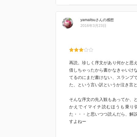
yamaitsu
さん
の感想
2016年3月23日
再読。珍しく序文があり何かと思
借しちゃったから書かなきゃいけ
てるのにまだ書けない、スランプ
た、という言い訳というか泣き言
そんな序文の先入観もあってか、
かえでイマイチ読むほうも乗り
た・・・と思いつつ読んだら、解
すよねー
ストーリー自体もイマイチ。回想