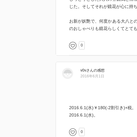
じた。そしてそれが鏡花が心に持
お新が妖艶で、何度かある大八と
のおしゃべりも鏡花らしくてとて
0
v0v
さん
の感想
2016年6月1日
2016.6.1(水)￥180(-2割引き)+税。
2016.6.1(水)。
0