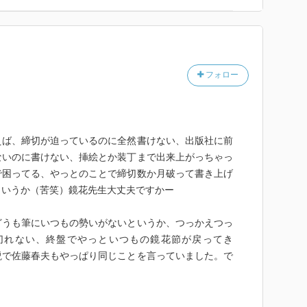
フォロー
えば、締切が迫っているのに全然書けない、出版社に前
ないのに書けない、挿絵とか装丁まで出来上がっちゃっ
で困ってる、やっとのことで締切数か月破って書き上げ
というか（苦笑）鏡花先生大丈夫ですかー
どうも筆にいつもの勢いがないというか、つっかえつっ
切れない、終盤でやっといつもの鏡花節が戻ってき
説で佐藤春夫もやっぱり同じことを言っていました。で
で時間がいったりきたりはいつものことだけど、いつも