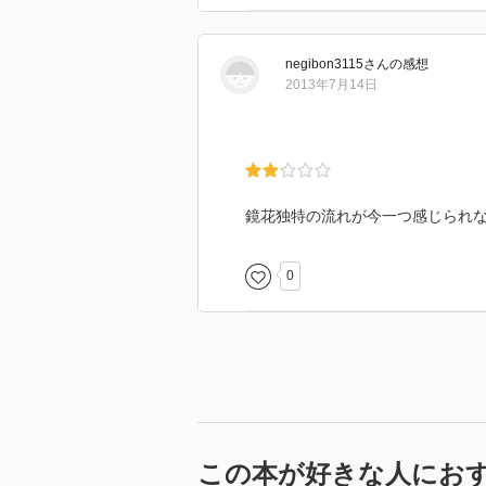
negibon3115
さん
の感想
2013年7月14日
鏡花独特の流れが今一つ感じられ
0
この本が好きな人にお