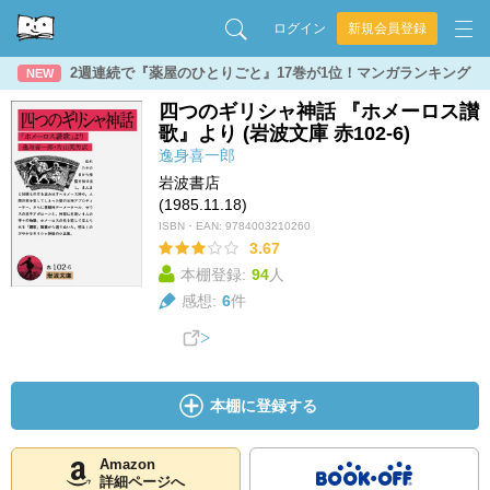
ログイン
新規会員登録
2週連続で『薬屋のひとりごと』17巻が1位！マンガランキング
NEW
四つのギリシャ神話 『ホメーロス讃
歌』より (岩波文庫 赤102-6)
逸身喜一郎
岩波書店
(1985.11.18)
ISBN・EAN:
9784003210260
3.67
本棚登録:
94
人
感想:
6
件
本棚に登録する
Amazon
詳細ページへ