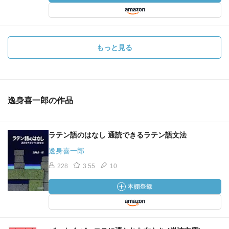
もっと見る
逸身喜一郎の作品
ラテン語のはなし 通読できるラテン語文法
逸身喜一郎
228
3.55
10