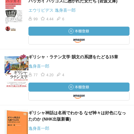
バッカイ バッコスに憑かれた女たち (岩波文庫)
エウリピデス 逸身喜一郎
99
4.44
6
ギリシャ・ラテン文学 韻文の系譜をたどる15章
逸身喜一郎
77
4.20
4
ギリシャ神話は名画でわかる なぜ神々は好色になっ
たのか (NHK出版新書)
逸身喜一郎