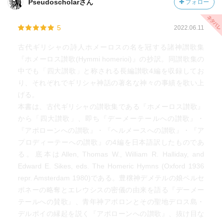
Pseudoscholarさん
フォロー
5
2022.06.11
古代ギリシャの詩人ホメーロスの名を冠する諸神讃歌集
『ホメーロス讃歌(Hymmi homerioi)』の抄訳。同讃歌集の
中でも「四大讃歌」と称される長編讃歌4編を収録してお
り、それぞれでギリシャ神話の著名な神々の事績を歌い上
げる。
本書は、古代ギリシャの讃歌集である『ホメーロス讃歌』
から「四大讃歌」、即ち『デーメーテールへの讃歌』・
『アポローンへの讃歌』・『ヘルメースへの讃歌』・『ア
プロディーテーへの讃歌』の4編を日本語訳したものであ
る。底本はAllen, Thomas W., William R. Halliday, and
Edward E. Sikes, eds. The Homeric Hymns (Oxford 1936
repr. Amsterdam 1980)である。豊穣神デメテルの娘ペルセ
ポネーの略奪とエレウシスの密儀の由来を語る『デーメー
テールへの賛歌』、青年神アポロンとその聖地デロス島・
デルポイの縁起を説く『アポローンへの讃歌』、抜け目な