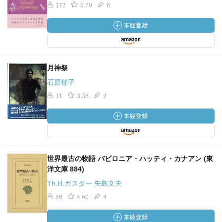
177
3.70
6
月神祭
石原郁子
11
3.38
2
世界最古の物語 バビロニア・ハッティ・カナアン (東
洋文庫 884)
Th.H.ガスター 矢島文夫
58
4.60
4