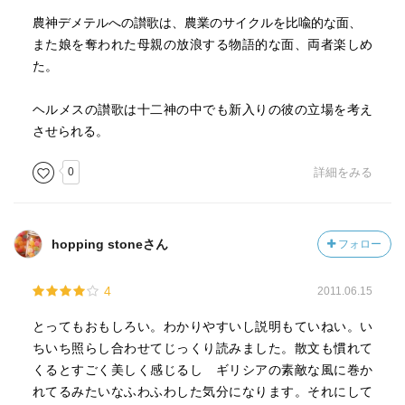
農神デメテルへの讃歌は、農業のサイクルを比喩的な面、
また娘を奪われた母親の放浪する物語的な面、両者楽しめ
た。
ヘルメスの讃歌は十二神の中でも新入りの彼の立場を考え
させられる。
0
詳細をみる
hopping stoneさん
フォロー
4
2011.06.15
とってもおもしろい。わかりやすいし説明もていねい。い
ちいち照らし合わせてじっくり読みました。散文も慣れて
くるとすごく美しく感じるし ギリシアの素敵な風に巻か
れてるみたいなふわふわした気分になります。それにして