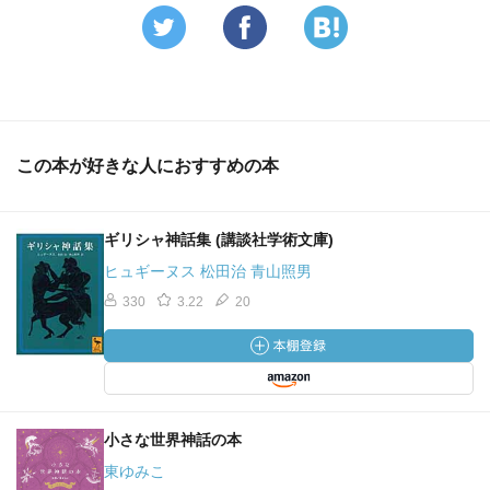
この本が好きな人におすすめの本
ギリシャ神話集 (講談社学術文庫)
ヒュギーヌス 松田治 青山照男
330
3.22
20
小さな世界神話の本
東ゆみこ