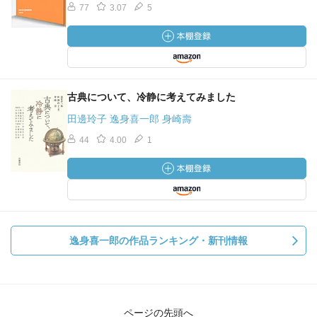
77
3.07
5
古典について、冷静に考えてみました
田邊玲子 逸身喜一郎 身崎壽
44
4.00
1
逸身喜一郎の作品ランキング・新刊情報
ページの先頭へ