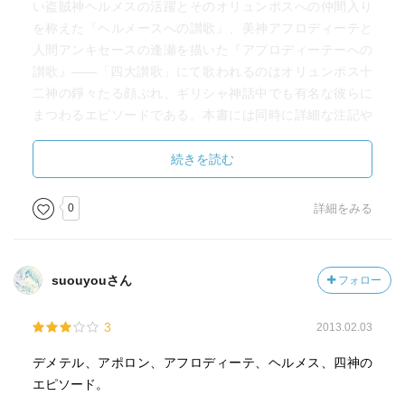
い盗賊神ヘルメスの活躍とそのオリュンポスへの仲間入り
を称えた『ヘルメースへの讃歌』、美神アフロディーテと
人間アンキセースの逢瀬を描いた『アプロディーテーへの
讃歌』――「四大讃歌」にて歌われるのはオリュンポス十
二神の錚々たる顔ぶれ、ギリシャ神話中でも有名な彼らに
まつわるエピソードである。本書には同時に詳細な注記や
解説も収録されており、ギリシャ神話を原典で味わえる短
編集としても読めるだろう。
続きを読む
（なお、4つの讃歌の内個人的に一番好きなのは『ヘルメー
スへの讃歌』である。生まれたその日に兄神アポロンの牛
0
詳細をみる
をまんまと盗み出し、問い詰められてものらりくらりと弁
を振るってしらを切るヘルメスの姿は、滑稽な調子の讃歌
の文体も相まってトリックスターな彼の面目躍如と言え
suouyouさん
フォロー
る）
3
2013.02.03
デメテル、アポロン、アフロディーテ、ヘルメス、四神の
エピソード。