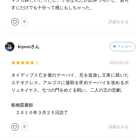
マンガみたいだったし。でもなんだか読みづらいし、あら
は、葬らず、犬の餌食にほうり出すときまった。
すじだけでも十分って感じもしちゃった。
0
詳細をみる
☆関連図書(既読)
「オイディプス王」ソポクレス著・藤沢令夫訳、岩波文
庫、1967.09.16
「コロノスのオイディプス」ソポクレス著・高津春繁訳、
kiyosiさん
フォロー
岩波文庫、1973.04.16
「アンティゴネー」ソポクレース著・呉茂一訳、岩波文
5
2010.03.26
庫、1961.09.05
(2015年7月20日・記)
オイディプス亡き後のテーバイ。兄を追放し王座に就いた
エテオクレス。アルゴスに援助を求めテーバイを攻めるポ
リュネイケス。七つの門をめぐる戦い。二人の王の悲劇。
船橋図書館
２０１０年３月２５日読了
0
詳細をみる