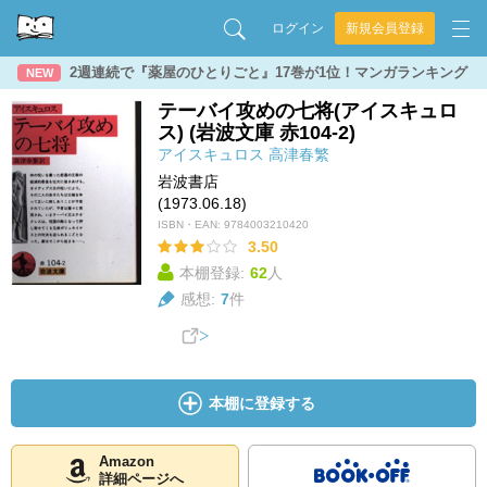
ログイン
新規会員登録
2週連続で『薬屋のひとりごと』17巻が1位！マンガランキング
NEW
テーバイ攻めの七将(アイスキュロ
ス) (岩波文庫 赤104-2)
アイスキュロス
高津春繁
岩波書店
(1973.06.18)
ISBN・EAN:
9784003210420
3.50
本棚登録:
62
人
感想:
7
件
本棚に登録する
Amazon
詳細ページへ