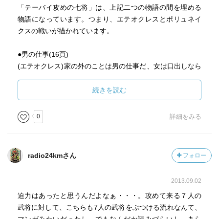
「テーバイ攻めの七将」は、上記二つの物語の間を埋める
物語になっています。つまり、エテオクレスとポリュネイ
クスの戦いが描かれています。
●男の仕事(16頁)
(エテオクレス)家の外のことは男の仕事だ、女は口出しなら
ぬ。内にいて、わるさはするな！
●ポリュネイクス(43頁)
続きを読む
(使者)城壁をふんまえて、この地の征服者と宣せられ、攻略
の勝鬨をあげて後、殿と刃を合わせ、相討ちとなって共に
0
詳細をみる
骸を並べるかおのれをはずかしめた殿を、生きておれば、
テーバイから追い、おのれの受けたと同じように復讐して
やると言っている。
radio24kmさん
フォロー
●葬儀(72頁)
(布告使)これにあるエテオクレスの殿は、国に対する忠誠の
2013.09.02
ゆえに、この地に手厚く葬ることに相成った。敵を憎み、
この国での死を選び、父祖の神殿をけがすことなく清浄潔
迫力はあったと思うんだよなぁ・・・。攻めて来る７人の
白に、若人の名誉の死に場所で死なれたからだ。
武将に対して、こちらも7人の武将をぶつける流れなんて、
だが、この殿の御兄弟のここにあるポリュネイケスの骸