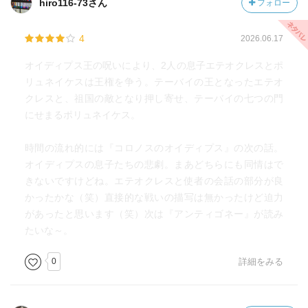
hiro116-73さん
フォロー
4
2026.06.17
オイディプス王の呪いにより、2人の息子エテオクレスとポ
リュネイケスは王権を争う。テーバイの王となったエテオ
クレスと、祖国の敵となり押し寄せ、テーバイの七つの門
にせまるポリュネイケス。
時間の流れ的には『コロノスのオイディプス』の次の話。
オイディプスの息子たちの悲劇。まあどちらにも同情はで
きないですけどね。エテオクレスと使者の会話の部分が良
かったかな（笑）直接的な戦いの描写は無かったけど迫力
があったと思います（笑）次は『アンティゴネー』が読み
たいな～。
0
詳細をみる