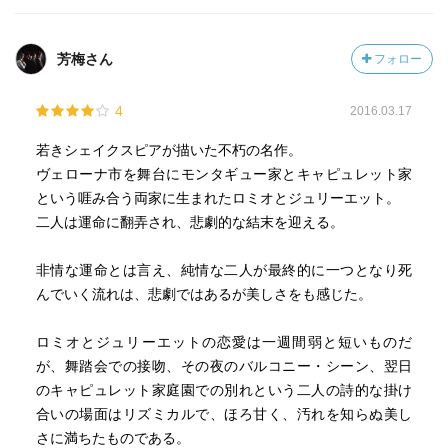
芳梅さん
フォロー
4
2016.03.17
若きシェイクスピアが描いた不朽の名作。
ヴェローナ市を舞台にモンタギュー家とキャピュレット家
という啀み合う両家に生まれたロミオとジュリーエット。
二人は運命に翻弄され、悲劇的な結末を迎える。
非情な運命とは言え、純情な二人が最終的に一つとなり死
んでいく流れは、悲劇ではあるが美しさをも感じた。
ロミオとジュリーエットの恋愛は一週間弱と短いものだ
が、舞踏会での接吻、その夜のバルコニー・シーン、翌日
のキャピュレット家庭園での別れという二人の詩的な掛け
合いの場面はリズミカルで、ほろ甘く、汚れを知らぬ美し
さに満ちたものである。