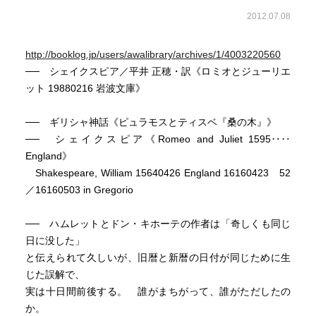
2012.07.08
http://booklog.jp/users/awalibrary/archives/1/4003220560
── シェイクスピア／平井 正穂・訳《ロミオとジューリエ
ット 19880216 岩波文庫》
── ギリシャ神話《ピュラモスとティスベ『桑の木』》
── シェイクスピア《Romeo and Juliet 1595‥‥
England》
Shakespeare, William 15640426 England 16160423 52
／16160503 in Gregorio
── ハムレットとドン・キホーテの作者は「奇しくも同じ
日に没した」
と伝えられて久しいが、旧暦と新暦の日付が同じために生
じた誤解で、
実は十日間前後する。 誰がまちがって、誰がただしたの
か。