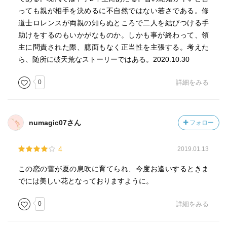
っても親が相手を決めるに不自然ではない若さである。修
道士ロレンスが両親の知らぬところで二人を結びつける手
助けをするのもいかがなものか。しかも事が終わって、領
主に問責された際、臆面もなく正当性を主張する。考えた
ら、随所に破天荒なストーリーではある。2020.10.30
0
詳細をみる
numagic07さん
フォロー
4
2019.01.13
この恋の蕾が夏の息吹に育てられ、今度お逢いするときま
でには美しい花となっておりますように。
0
詳細をみる