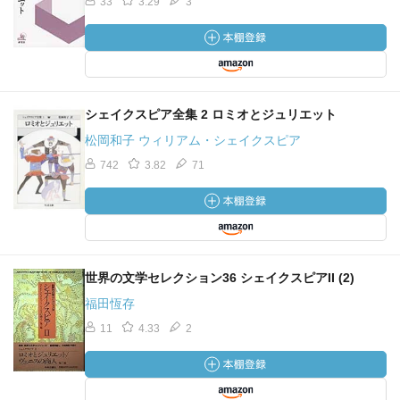
33
3.29
3
1936‥‥ 初演 プロコフィエフ45《バレエ「ロメオとジュ
リエット》セバスチャン 19381230 Czech》
1937‥‥ 初演 プロコフィエフ《「ロメオとジュリエット」
からの10の小品》ピアノ独奏用組曲
19361124 初演 プロコフィエフ《交響組曲「ロメオとジュ
シェイクスピア全集 2 ロミオとジュリエット
リエット」第１番 Op.64bis Moscow》
松岡和子 ウィリアム・シェイクスピア
1937‥‥ 初演 プロコフィエフ《交響組曲「ロメオとジュリ
742
3.82
71
エット」第２番 Op.64ter Leningrad》
19400111 ラブロフスキー演出・振付、ウィリアムス美術、
ファイエル指揮
（ガリーナ・ウラノワのジュリエット、セルゲーエフのロ
メオ）Soviet 初演
世界の文学セレクション36 シェイクスピアII (2)
1946‥‥ 初演 プロコフィエフ《交響組曲「ロメオとジュリ
福田恆存
エット」第３番 Op.101 Moscow》
11
4.33
2
映画
── 《ロミオとジュリエット 191005‥ ？》