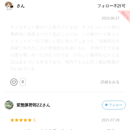
さん
フォロー不許可
2023.06.27
モンタギュー家の一人息子ロミオは、キャピュレット家の
舞踏会に仮面をつけて忍びこんだが、この家の一人娘ジュ
リエットと一目で激しい恋に落ちてしまった。仇敵同士の
両家に生れた二人が宿命的な出会いをし、月光の下で永遠
の愛を誓い合ったのもつかのま、かなしい破局をむかえる
話はあまりにも有名であり、現代でもなお広く翻訳翻案が
行われている。
0
詳細をみる
変態豚野郎ZZさん
フォロー
5
2021.07.28