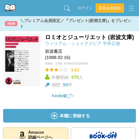
ログイン
新規会員登録
＼プレミアム会員限定／『プレゼント(新潮文庫)』をプレゼン
NEW
ト
ロミオとジューリエット (岩波文庫)
ウィリアム・シェイクスピア
平井正穂
岩波書店
(1988.02.16)
ISBN・EAN:
9784003220566
3.61
本棚登録:
575
人
感想:
50
件
Kindle版
本棚に登録する
Amazon
詳細ページへ