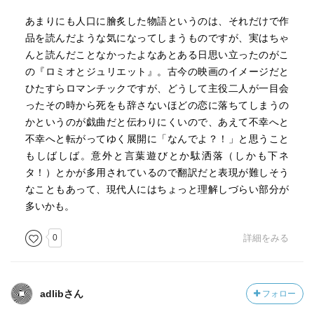
あまりにも人口に膾炙した物語というのは、それだけで作
品を読んだような気になってしまうものですが、実はちゃ
んと読んだことなかったよなあとある日思い立ったのがこ
の『ロミオとジュリエット』。古今の映画のイメージだと
ひたすらロマンチックですが、どうして主役二人が一目会
ったその時から死をも辞さないほどの恋に落ちてしまうの
かというのが戯曲だと伝わりにくいので、あえて不幸へと
不幸へと転がってゆく展開に「なんでよ？！」と思うこと
もしばしば。意外と言葉遊びとか駄洒落（しかも下ネ
タ！）とかが多用されているので翻訳だと表現が難しそう
なこともあって、現代人にはちょっと理解しづらい部分が
多いかも。
0
詳細をみる
adlibさん
フォロー