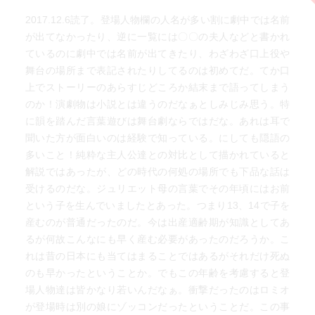
2017.12.6読了。登場人物欄の人名が多い割に劇中では名前
が出てなかったり、逆に一覧には〇〇の夫人などと書かれ
ているのに劇中では名前が出てきたり、わざわざ口上役や
舞台の場所まで表記されたりしてるのは初めてだ。てか口
上でストーリーのあらすじどころか結末まで語ってしまう
のか！演劇物は小説とは違うのだなぁとしみじみ思う。特
に韻を踏んだ言葉遊びは舞台劇ならではだな。あれは耳で
聞いた方が面白いのは経験で知っている。にしても隠語の
多いこと！純粋な主人公達との対比として描かれていると
解説ではあったが、どの時代の何処の場所でも下品な話は
受けるのだな。ジュリエット母の言葉でその年頃にはお前
という子を生んでいましたとあった。つまり13、14で子を
産むのが普通だったのだ。今は出産適齢期が知識としてあ
るが何故こんなにも早く産む必要があったのだろうか。こ
れは昔の日本にも当てはまることではあるがそれだけ死ぬ
のも早かったということか。でもこの年齢を考慮すると登
場人物達は皆かなり若いんだなぁ。衝撃だったのはロミオ
が登場時は別の娘にゾッコンだったということだ。この事