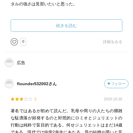
タルの強さは見習いたいと思った。
ロレンス神父が何かとこの二人の恋の仲をもっていたのだ
が、最後の一か八かの賭けのような提案はもっと用意周到
続きを読む
に行うべきであり、結果的に二人を死なせてしまう罪は重
く、怒られるでは済まされない気がした。
0
詳細をみる
まあ、細かいところを指摘したところで、本作の理解に何
か重大な影響が出るわけではなく、全く無意味なのだが一
応記載しておく。
広告
全体として、運命への抵抗ということを強く感じた作品だ
った。生きていく上で、どうしても自分の置かれた環境
flounder532002さん
フォロー
や、境遇に生き方や考え方を支配されがちになる。しか
し、それでも何とかその運命に抵抗していく事により、本
3
2020.10.30
当の自分の幸せや人生の目的が見つかるのではないか。こ
う思った作品だった。
著名ではあるが初めて読んだ。乳母や周りの人たちの猥雑
な駄洒落が頻発するのと対照的にロミオとジュリエットの
行動は純粋で盲目的である。何せジュリエットはまだ14歳
である。現代では中学2年生にあたる。昔の結婚が早いと言