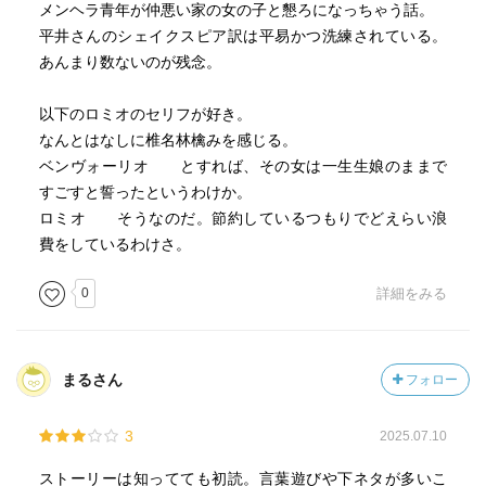
メンヘラ青年が仲悪い家の女の子と懇ろになっちゃう話。
平井さんのシェイクスピア訳は平易かつ洗練されている。
あんまり数ないのが残念。
以下のロミオのセリフが好き。
なんとはなしに椎名林檎みを感じる。
ベンヴォーリオ とすれば、その女は一生生娘のままで
すごすと誓ったというわけか。
ロミオ そうなのだ。節約しているつもりでどえらい浪
費をしているわけさ。
0
詳細をみる
まるさん
フォロー
3
2025.07.10
ストーリーは知ってても初読。言葉遊びや下ネタが多いこ