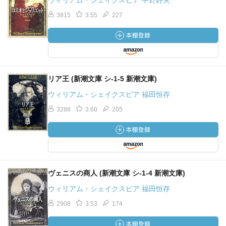
ウィリアム・シェイクスピア 中野好夫
── ローレンツ翻案《ウエスト・サイド物語 1957‥‥
3815
3.55
227
America》バーンスタイン音楽、ロビンス演出
── プレスギュルヴィック作詞・作曲《ロミオとジュリエ
ット 2001‥‥ France》2010 宝塚歌劇団
（20120708）
リア王 (新潮文庫 シ-1-5 新潮文庫)
ウィリアム・シェイクスピア 福田恒存
3288
3.60
205
ヴェニスの商人 (新潮文庫 シ-1-4 新潮文庫)
ウィリアム・シェイクスピア 福田恒存
2908
3.53
174