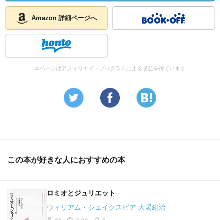
idst=87518&key=%A5%ED%A5%DF%A5%AA%A4%C8%A5
Amazon 詳細ページへ
%B8%A5%E5%A5%EA
↑ロミオとジュリ ↓ロメオとジュリ
http://www.enpitu.ne.jp/usr8/bin/search?
idst=87518&key=%A5%ED%A5%E1%A5%AA%A4%C8%A5
%B8%A5%E5%A5%EA
本ページはアフィリエイトプログラムによる収益を得ています
音楽（バレェ）
18391124 初演 ベルリオーズ《劇的交響曲「ロメオとジュ
リエット」》
18670427 初演 グノー《歌劇「ロメオとジュリエット」》
18700316 初演 チャイコフスキー30《幻想的序曲「ロメオ
この本が好きな人におすすめの本
とジュリエット Moscow》Rubinshtein,N
19070221 初演 デリアス《歌劇「村のロメオとジュリエッ
ト》
ロミオとジュリエット
ウィリアム・シェイクスピア 大場建治
── 《Ромео и Джульетта 1936‥‥-1946‥‥ Russia》