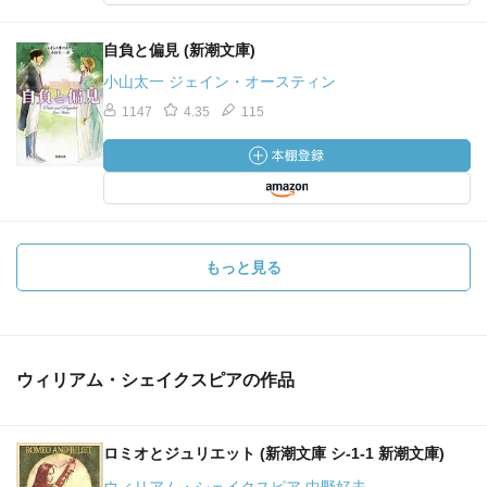
http://d.hatena.ne.jp/adlib/19750101
輸入映画総目録 Ⅰ
自負と偏見 (新潮文庫)
── キューカー監督《ロミオとジュリエット 1936‥‥
小山太一 ジェイン・オースティン
America》ハワード＆シアラー
1147
4.35
115
── カステラーニ監督《ロミオとジュリエット 1954‥‥
England》ハーヴェイ＆シェントル
── ラブロフスキー監督《ロミオとジュリエット物語
1954‥‥ Soviet》ジダーノフ＆ウラノワ
── フレーダ監督《ロミオとジュリエット 1964‥‥
Italy》メニエル＆デクスター
もっと見る
── ゼフィレッリ監督《ロミオとジュリエット 1968‥‥
Italy》ホワイティング＆ハッセー
── ラーマン監督《ロミオ＋ジュリエット 1996‥‥
America》ディカプリオ＆デインズ
ウィリアム・シェイクスピアの作品
── カルレイ監督《ロミオとジュリエット 2012‥‥ Italy
America》ブース＆スタインフェルド
ロミオとジュリエット (新潮文庫 シ-1-1 新潮文庫)
ミュージカル