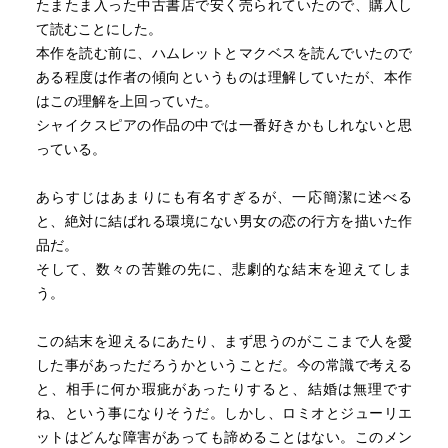
たまたま入った中古書店で安く売られていたので、購入し
て読むことにした。
本作を読む前に、ハムレットとマクベスを読んでいたので
ある程度は作者の傾向というものは理解していたが、本作
はこの理解を上回っていた。
シャイクスピアの作品の中では一番好きかもしれないと思
っている。
あらすじはあまりにも有名すぎるが、一応簡潔に述べる
と、絶対に結ばれる環境にない男女の恋の行方を描いた作
品だ。
そして、数々の苦難の先に、悲劇的な結末を迎えてしま
う。
この結末を迎えるにあたり、まず思うのがここまで人を愛
した事があっただろうかということだ。今の常識で考える
と、相手に何か瑕疵があったりすると、結婚は無理です
ね、という事になりそうだ。しかし、ロミオとジューリエ
ットはどんな障害があっても諦めることはない。このメン