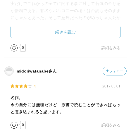
実だけでこれからの全てに関する事に対して若気の至り感
が倍増である。有名なバルコニーの場面は台詞もそのまま
にちゃんとあった。そして意外だったのがめっちゃ人死が
ある。読む前は主人公達だけが亡くなるのかと思ってたが
彼ら以外に3人死んでる。思ってたより悲劇だった。ジュリ
続きを読む
エットは特に若気の至り真っしぐらで悲劇に酔ってる感が
凄まじい。さらにその酔いしれてる時に乳母が現れるとけ
0
詳細をみる
ろっとするのがいかにもまだウブな子供なんだなというの
がわかる。だがなるほど運命、時、死の道化か。悲恋だけ
でなく弄ばれた２つの命として見るとまさしく悲劇だ。に
midoriwatanabeさん
フォロー
してもまともなのはロレンス神父だけか。やっぱ神父様は
神に仕えてるだけあってしっかりしてるしすごくお優しい
4
2017.05.01
な。叱ってもくれるし必ず手を差し伸べてくれる。終わり
は案外あっさりしていたなぁ。解説であった時間のズレは
名作。
私も感じた。たった一週間程度の物語なのにじれったさす
今の自分には無理だけど、原書で読むことができればもっ
ら覚えた。でも物語とは案外そんなものなのかもしれな
と惹き込まれると思います。
い。
0
詳細をみる