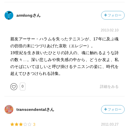
armlongさん
フォロー
2013.02.10
親友アーサー・ハラムを失ったテニスンが、17年に及ぶ魂
の彷徨の末につづりあげた哀歌（エレジー）。
19世紀を生き抜いたひとりの詩人の、魂に触れるような詩
の数々…。深い悲しみや喪失感の中から、どうか友よ、私
のそばにいてほしいと呼び掛けるテニスンの姿に、時代を
超えてひきつけられる詩集。
0
詳細をみる
transcendentalさん
フォロー
3
2011.03.27