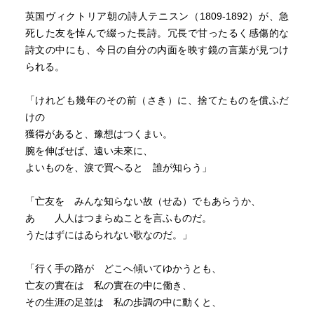
英国ヴィクトリア朝の詩人テニスン（1809-1892）が、急
死した友を悼んで綴った長詩。冗長で甘ったるく感傷的な
詩文の中にも、今日の自分の内面を映す鏡の言葉が見つけ
られる。
「けれども幾年のその前（さき）に、捨てたものを償ふだ
けの
獲得があると、豫想はつくまい。
腕を伸ばせば、遠い未來に、
よいものを、淚で買へると 誰が知らう」
「亡友を みんな知らない故（せゐ）でもあらうか、
あゝ 人人はつまらぬことを言ふものだ。
うたはずにはゐられない歌なのだ。」
「行く手の路が どこへ傾いてゆかうとも、
亡友の實在は 私の實在の中に働き、
その生涯の足並は 私の歩調の中に動くと、