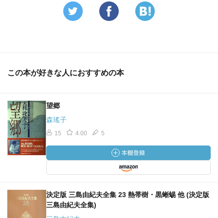
この本が好きな人におすすめの本
望郷
森瑤子
15
4.00
5
決定版 三島由紀夫全集 23 熱帯樹・黒蜥蜴 他 (決定版
三島由紀夫全集)