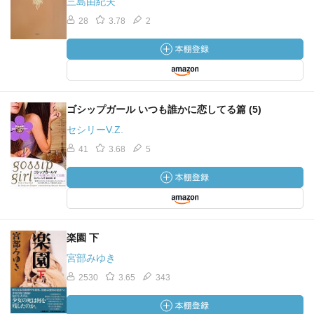
三島由紀夫
28
3.78
2
ゴシップガール いつも誰かに恋してる篇 (5)
セシリーV.Z.
41
3.68
5
楽園 下
宮部みゆき
2530
3.65
343