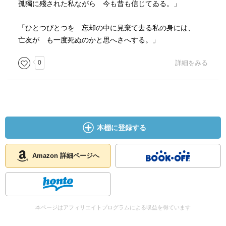
孤獨に殘された私ながら 今も昔も信じてゐる。」
「ひとつびとつを 忘却の中に見棄て去る私の身には、
亡友が も一度死ぬのかと思へさへする。」
0
詳細をみる
本棚に登録する
Amazon 詳細ページへ
本ページはアフィリエイトプログラムによる収益を得ています