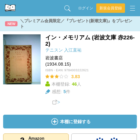
ログイン
新規会員登録
＼プレミアム会員限定／『プレゼント(新潮文庫)』をプレゼン
NEW
ト
イン・メモリアム (岩波文庫 赤226-
2)
テニスン
入江直祐
岩波書店
(1934.08.15)
ISBN・EAN:
9784003222621
3.83
本棚登録:
46
人
感想:
5
件
本棚に登録する
Amazon