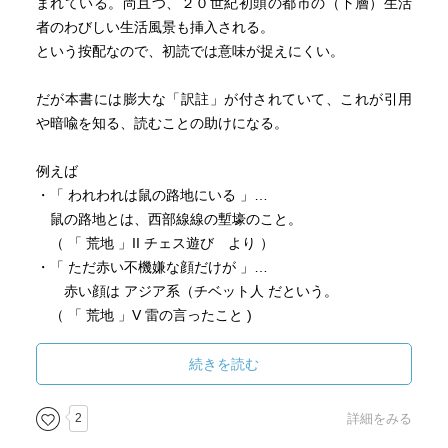
まれている。尚且つ、２０世紀初頭の都市の（下層）生活
者のわびしい生活風景も挿入される。
という按配なので、初読では意味が捉えにくい。
だが本書には膨大な「訳註」が付されていて、これが引用
や暗喩を知る、読むことの助けになる。
例えば
・「 われわれは鼠の路地にいる 」…
鼠の路地とは、西部線線の塹壕のこと。
（ 「 荒地 」II チェス遊び より ）
・「 ただ赤い不機嫌な顔だけが 」…
赤い顔は アジア系（チベット人 だという。
（ 「 荒地 」V 雷の言ったこと )
ちなみに、フェニキア人の水葬のイメージ（水、死と再
続きを読む
生）など、キリスト教以前の原初的な自然崇拝のモチーフ
が繰り返し登場する。
2
詳細をみる