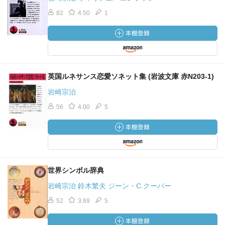
82
4.50
1
英国ルネサンス恋愛ソネット集 (岩波文庫 赤N203-1)
岩崎宗治
56
4.00
5
世界シンボル辞典
岩崎宗治 鈴木繁夫 ジーン・C.クーパー
52
3.69
5