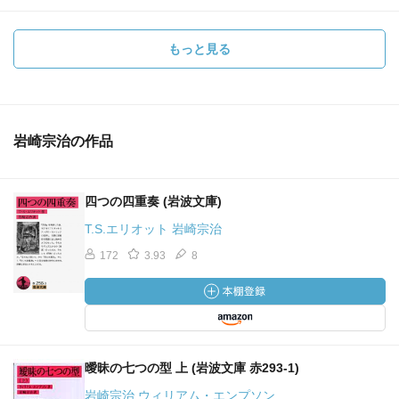
もっと見る
岩崎宗治の作品
四つの四重奏 (岩波文庫)
T.S.エリオット 岩崎宗治
172
3.93
8
曖昧の七つの型 上 (岩波文庫 赤293-1)
岩崎宗治 ウィリアム・エンプソン