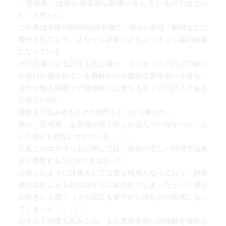
「荒地派」は何か決定的な勘違いをしているのではない
よ。
か、と思った。
この本は全体の約1/3が詩本編で、残りが訳注・解説などに
費やされており、さながら訳者によるエリオット論の体裁
になっている。
その訳者による訳注を読む限り、エリオットの詩は巧妙に
仕掛けが施されている難解かつ宗教的な意味合いを持ち、
自分が知る範囲での荒地派とは異なるタイプの詩人である
と感じたのだ。
最後まで読み切るとその疑問もしっかり解けた。
彼ら「荒地派」は荒地の第１部しか読んでいなかった、と
いう何とも切ないオチだった・・・。
正直このエリオットに関しては、自分の乏しい詩情ではあ
まり感受することができなかった。
上述したように詩集としては歪な構成となっており、詩全
体の流れよりも訳注ばかりに追われてしまったという部分
が大きいと思う（その訳注も途中から読むのが苦痛になっ
てしまった・・・）。
おそらく何度も読みこみ、また西洋文化への理解を深めな