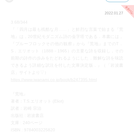
2022.01.27
3.68/344
『「四月は最も残酷な月……」と鮮烈な言葉で始まる『荒
地』は，20世紀モダニズム詩の金字塔である．本書には，
『プルーフロックその他の観察』から『荒地』までのT．
S．エリオット（1888－1965）の主要な詩を収録し，その
前期の詩作の歩みをたどれるようにした．難解な詩を味読
できるよう詳細な訳注を付した文庫決定版．』（「岩波書
店」サイトより▽）
https://www.iwanami.co.jp/book/b247395.html
『荒地』
著者：T.S.エリオット (Eliot)
訳者：岩崎 宗治
出版社 ‏: ‎岩波書店
文庫 ‏: ‎240ページ
ISBN‏ : ‎9784003225820