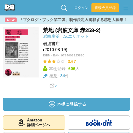
ログイン
新規会員登録
「ブクログ・ブック第二弾」制作決定＆掲載する感想大募集！
NEW
荒地 (岩波文庫 赤258-2)
岩崎宗治
T.S.エリオット
岩波書店
(2010.08.19)
ISBN・EAN:
9784003225820
3.67
本棚登録:
606
人
感想:
34
件
本棚に登録する
Amazon
詳細ページへ