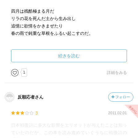
四月は残酷極まる月だ
リラの花を死んだ土から生み出し
追憶に欲情をかきまぜたり
春の雨で鈍重な草根をふるい起こすのだ。
だいぶ違うでしょう？
続きを読む
はじめに紹介したのは岩波文庫から8月に出たばかりの岩崎
宗治さんの訳です。あとの方は、僕が学生の頃に読んだ西
1
詳細をみる
脇順三郎の訳です。
西脇といえば、僕らが若い頃は「泣く子も黙る」くらい偉
反順応者さん
フォロー
い人で（笑）、なんとなく手が届かない感じの人でしたけ
どね。英文学者である以上に西脇自身が詩人でしたが。
3
2011.02.01
訳ですから、翻訳者によっていろいろあっていいですけ
日本戦後詩に多大な影響をエリオットが与えたことは知っ
ど。僕は、慣れもあるのでしょうが、西脇のシャープなと
ていたのだが、この本を読み進めていくうちに戦後詩の
ころが好きですね。「残酷極まる月だ」なんて素敵です