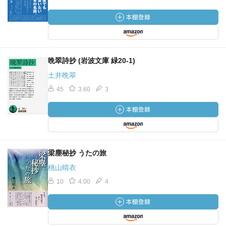
晩翠詩抄 (岩波文庫 緑20-1)
土井晩翠
45
3.60
3
梁塵秘抄 うたの旅
桃山晴衣
10
4.00
4