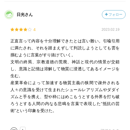
一方で、ロンドンの生活者のモチーフで、労働者や娼婦ら
しき人々の下世話な会話が、そのまま挿入されている箇所
日光さん
フォロー
もある。こうしたゴツゴツした感じを、ジャズのようだ、
とする評論もあるという。
4
2023.02.19
そうか、モダンジャズのように感じて読むなら、少し楽に
なるかもしれない。
正直言って内容を十分理解できたとは言い難い。引喩引用
に満たされ、それを踏まえずして判読しようとしても雲を
今回は図書館から借りて読了したが、この文庫を見つけて
掴むように言葉がすり抜けていく。
買って座右に置き、繰り返し読んで味わいたい。そう思わ
文明の終焉、宗教道徳の荒廃、神話と現代の情景が交錯
せる奥深さ、魅力を感じる。
し、意識と記憶は溶解して物質に浸透してあるイメージを
生む。
産業革命によって加速する物質主義の狭間で疎外される
人々の意識を受けて生まれたシュールレアリズムやダダイ
ズムと手を携え、型や枠にはめこもうとする外界を打ち破
ろうとする人間の内なる悲鳴を言葉で表現した“抵抗の芸
術”という印象を受けた。