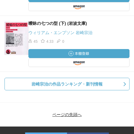
曖昧の七つの型 (下) (岩波文庫)
ウィリアム・エンプソン 岩崎宗治
45
4.33
0
岩崎宗治の作品ランキング・新刊情報
ページの先頭へ