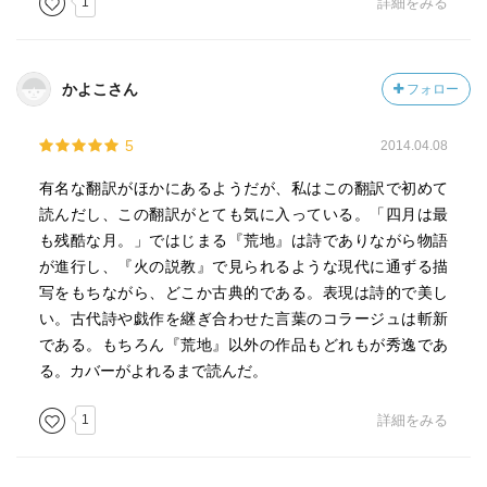
1
詳細をみる
かよこさん
フォロー
5
2014.04.08
有名な翻訳がほかにあるようだが、私はこの翻訳で初めて
読んだし、この翻訳がとても気に入っている。「四月は最
も残酷な月。」ではじまる『荒地』は詩でありながら物語
が進行し、『火の説教』で見られるような現代に通ずる描
写をもちながら、どこか古典的である。表現は詩的で美し
い。古代詩や戯作を継ぎ合わせた言葉のコラージュは斬新
である。もちろん『荒地』以外の作品もどれもが秀逸であ
る。カバーがよれるまで読んだ。
1
詳細をみる