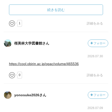
いと楽しめないのだろう。
いや、読みこむほどに分からなくなるかもしれない。
続きを読む
もっと成熟してから詩本編だけを読むことにしようと思
う。
1
詳細をみる
桜美林大学図書館さん
フォロー
2026.07.30
https://cool.obirin.ac.jp/opac/volume/465536
0
詳細をみる
yonosuke2026さん
フォロー
2026.07.09