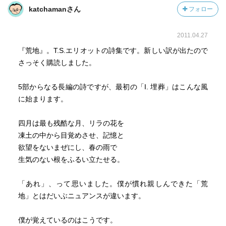
katchamanさん
フォロー
2011.04.27
『荒地』。T.S.エリオットの詩集です。新しい訳が出たので
さっそく購読しました。
5部からなる長編の詩ですが、最初の「I. 埋葬」はこんな風
に始まります。
四月は最も残酷な月、リラの花を
凍土の中から目覚めさせ、記憶と
欲望をないまぜにし、春の雨で
生気のない根をふるい立たせる。
「あれ」、って思いました。僕が慣れ親しんできた「荒
地」とはだいぶニュアンスが違います。
僕が覚えているのはこうです。