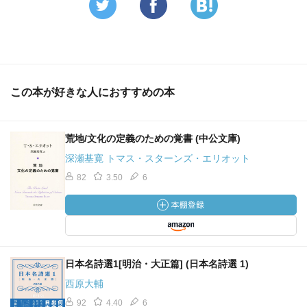
この本が好きな人におすすめの本
荒地/文化の定義のための覚書 (中公文庫)
深瀬基寛 トマス・スターンズ・エリオット
82
3.50
6
日本名詩選1[明治・大正篇] (日本名詩選 1)
西原大輔
92
4.40
6