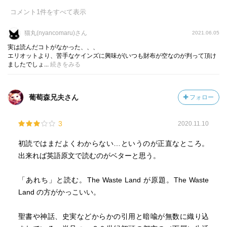
コメント
1
件をすべて表示
猫丸(nyancomaru)さん
2021.06.05
実は読んだコトがなかった、、、
エリオットより、苦手なケインズに興味が(いつも財布が空なのが判って頂け
ましたでしょ...
続きをみる
葡萄森兄夫さん
フォロー
3
2020.11.10
初読ではまだよくわからない…というのが正直なところ。
出来れば英語原文で読むのがベターと思う。
「あれち」と読む。The Waste Land が原題。The Waste
Land の方がかっこいい。
聖書や神話、史実などからかの引用と暗喩が無数に織り込