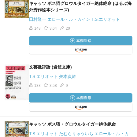
キャッツ ボス猫グロウルタイガー絶体絶命 (ほるぷ海
外秀作絵本シリーズ)
田村隆一 エロール・ル・カイン T.S.エリオット
148
3.64
20
文芸批評論 (岩波文庫)
T.S.エリオット 矢本貞幹
138
3.58
9
キャッツ ボス猫・グロウルタイガー絶体絶命
T.S.エリオット たむらりゅういち エロール・ル・カ