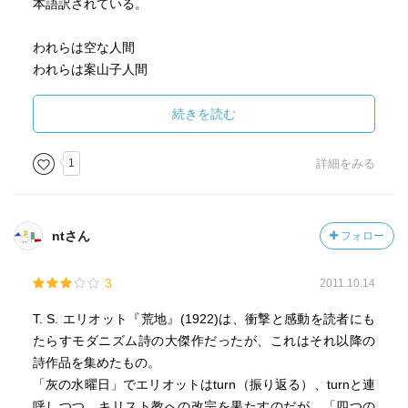
本語訳されている。
われらは空な人間
われらは案山子人間
おそらく悪くない訳だと思うのだが、原文の方がスッと耳
続きを読む
に馴染む。
“うつろな人々”は短い詩でもあるし、英文で読んでみようと
1
詳細をみる
思う。
ところで、驚いたことに、この詩は冒頭の扉のエピグラフ
ntさん
フォロー
にコンラッド「 闇の奥」が引用されている。
思えば、エリオットはコンラッドの後世の作家なのだから
3
2011.10.14
不思議は無いのだが。
T. S. エリオット『荒地』(1922)は、衝撃と感動を読者にも
訳註によれば「 四つの四重奏」には、リルケの「 ドゥイノ
たらすモダニズム詩の大傑作だったが、これはそれ以降の
の悲歌」に“反響”したモチーフがあるという。また「荒地」
詩作品を集めたもの。
にはフレーザー「 金枝篇 」からの引用が多い。「 金枝篇」
「灰の水曜日」でエリオットはturn（振り返る）、turnと連
は同じくカーツ大佐が劇中で座右の書にしていたもの。
呼しつつ、キリスト教への改宗を果たすのだが、「四つの