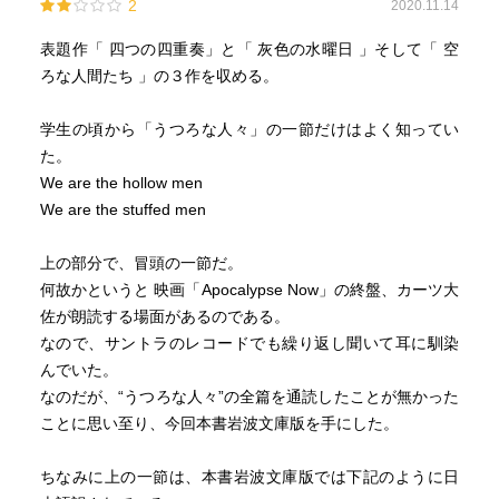
2
2020.11.14
表題作「 四つの四重奏」と「 灰色の水曜日 」そして「 空
ろな人間たち 」の３作を収める。
学生の頃から「うつろな人々」の一節だけはよく知ってい
た。
We are the hollow men
We are the stuffed men
上の部分で、冒頭の一節だ。
何故かというと 映画「Apocalypse Now」の終盤、カーツ大
佐が朗読する場面があるのである。
なので、サントラのレコードでも繰り返し聞いて耳に馴染
んでいた。
なのだが、“うつろな人々”の全篇を通読したことが無かった
ことに思い至り、今回本書岩波文庫版を手にした。
ちなみに上の一節は、本書岩波文庫版では下記のように日