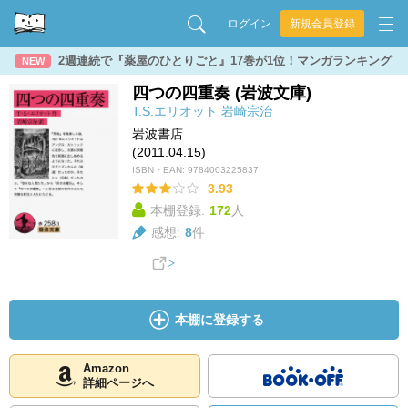
ログイン
新規会員登録
2週連続で『薬屋のひとりごと』17巻が1位！マンガランキング
NEW
四つの四重奏 (岩波文庫)
T.S.エリオット
岩崎宗治
岩波書店
(2011.04.15)
ISBN・EAN:
9784003225837
3.93
本棚登録:
172
人
感想:
8
件
本棚に登録する
Amazon
詳細ページへ