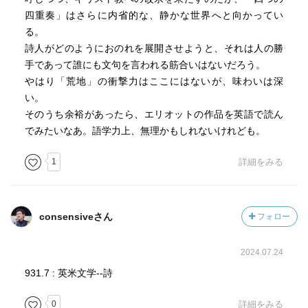
こういう引用や影響の連なりが興味深い。特に、以前に読
四重奏」はさらに内省的な、静かな世界へと向かってい
んだ「闇の奥」やつい最近読了した「 ドゥイノの悲歌 」が
る。
連なっていることに出会うのは楽しく、嬉しいものであ
詩人がどのようにおのれを展開させようと、それは人の勝
る。
手であって誰にも文句を言われる筋合いはないだろう。
やはり「荒地」の衝撃力はここにはないが、味わいは深
さらに、因みに、であるが
い。
“うつろな人々”の最後の一節は
そのうち余裕があったら、エリオットの作品を英語で読ん
でみたいなあ。語学力上、無理かもしれないけれども。
こんなふうに世界は終わる
This is the way the world ends
1
詳細をみる
という言葉が繰り返される。
Doorsの this is end という詩が重なって来る。
consensiveさん
フォロー
＊＊＊＊＊
2024.07.24
余談だが、詩の本篇の表現でなく訳註の一節なのだが、以
下の一節が気に入った。
931.7 : 英米文学--詩
0
詳細をみる
・『闇の奥』のクルツのような人たちは、人間の魂をも