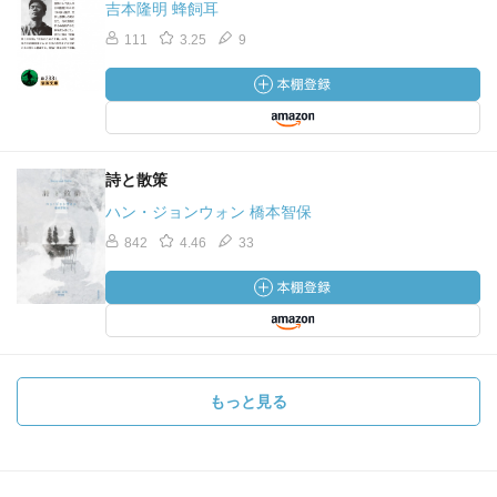
吉本隆明 蜂飼耳
111
3.25
9
詩と散策
ハン・ジョンウォン 橋本智保
842
4.46
33
もっと見る