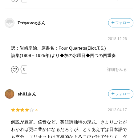
ち、〈地獄〉に堕ちる。
魂をもたぬ「 空ろな 」案山子人間は〈地獄〉に堕ちる資
格もない。
Στέφανοςさん
フォロー
なんともしびれる解説／訳註である。
2018.12.26
訳：岩崎宗治、原書名：Four Quartets(Eliot,T.S.)
うつろな人々は地獄に堕ちる資格もない。
詩集(1909－1925年)より◆灰の水曜日◆四つの四重奏
0
詳細をみる
sh01さん
フォロー
4
2013.04.17
解説が豊富。倍音など、英語詩独特の形式、きまりごとが
わかれば更に豊かになるだろうが、とりあえずは日本語で
も充分。エリオットは直感的なよろこびだけではなく、ダ