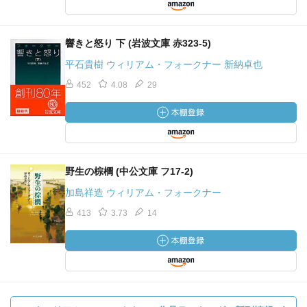
響きと怒り 下 (岩波文庫 赤323-5)
平石貴樹 ウィリアム・フォークナー 新納卓也
452
4.08
29
野生の棕櫚 (中公文庫 フ17-2)
加島祥造 ウィリアム・フォークナー
413
3.73
14