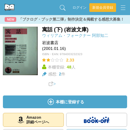
ログイン
新規会員登録
「ブクログ・ブック第二弾」制作決定＆掲載する感想大募集！
NEW
寓話 (下) (岩波文庫)
ウィリアム・フォークナー
阿部知二
岩波書店
(2001.01.16)
ISBN・EAN:
9784003232323
2.33
本棚登録:
48
人
感想:
2
件
本棚に登録する
Amazon
詳細ページへ