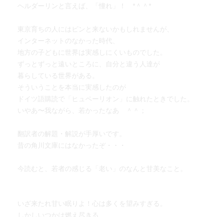
ヘルダーリンと言えば、「憧れ」！ *＾＾*
東京育ちの人にはピンと来ないかもしれませんが、
インターネットのなかった時代、
地方の子どもに世界は実感しにくいものでした。
ずっとずっと遠いところに、自分と違う人達が
暮らしている世界がある。
そういうことを本当に実感したのが
ドイツ語購読で「ヒュペーリオン」に触れたときでした。
いやあ〜我ながら、若かったなあ ＾＾；
翻訳者の解題・解説が手厚いです。
昔の角川文庫にはなかったぞ・・・
今読むと、若者の感じる「老い」のなんと甘美なこと。
いざ来たれ甘い眠りよ！心は多くを望みすぎる。
しかしいつかは燃え尽きる