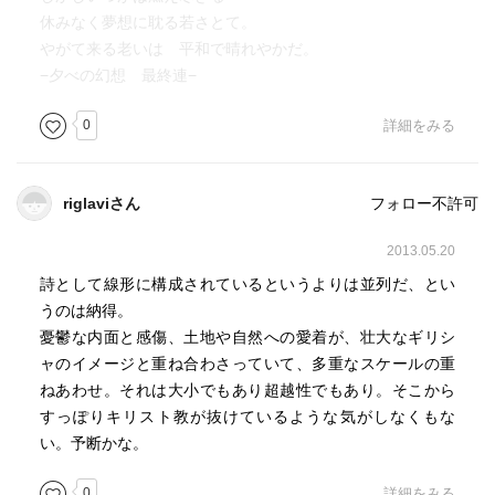
休みなく夢想に耽る若さとて。
やがて来る老いは 平和で晴れやかだ。
−夕べの幻想 最終連−
0
詳細をみる
riglaviさん
フォロー不許可
2013.05.20
詩として線形に構成されているというよりは並列だ、とい
うのは納得。
憂鬱な内面と感傷、土地や自然への愛着が、壮大なギリシ
ャのイメージと重ね合わさっていて、多重なスケールの重
ねあわせ。それは大小でもあり超越性でもあり。そこから
すっぽりキリスト教が抜けているような気がしなくもな
い。予断かな。
0
詳細をみる