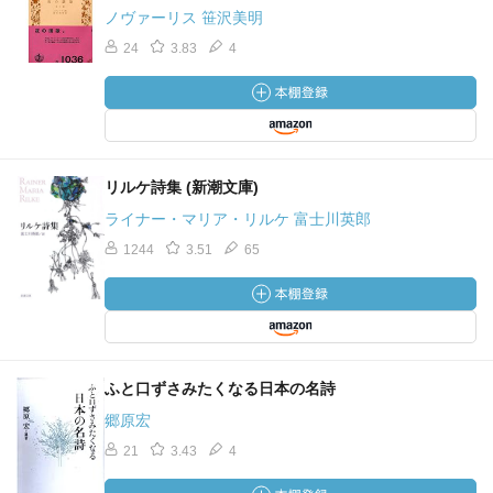
ノヴァーリス 笹沢美明
24
3.83
4
リルケ詩集 (新潮文庫)
ライナー・マリア・リルケ 富士川英郎
1244
3.51
65
ふと口ずさみたくなる日本の名詩
郷原宏
21
3.43
4