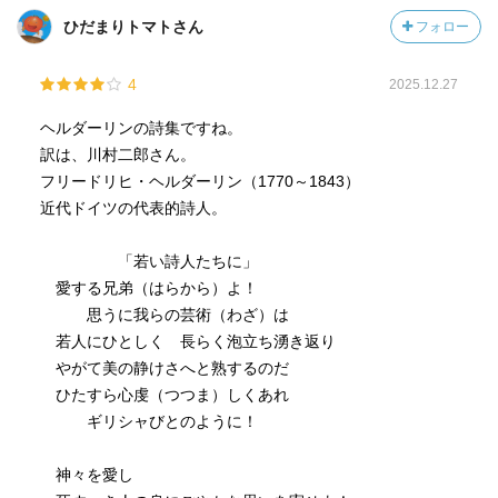
ひだまりトマトさん
フォロー
4
2025.12.27
ヘルダーリンの詩集ですね。
訳は、川村二郎さん。
フリードリヒ・ヘルダーリン（1770～1843）
近代ドイツの代表的詩人。
「若い詩人たちに」
愛する兄弟（はらから）よ！
思うに我らの芸術（わざ）は
若人にひとしく 長らく泡立ち湧き返り
やがて美の静けさへと熟するのだ
ひたすら心虔（つつま）しくあれ
ギリシャびとのように！
神々を愛し