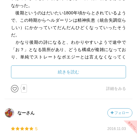
なかった。
後期というのはだいたい1800年頃からとされているよう
で、この時期からヘルダーリンは精神疾患（統合失調症ら
しい）にかかっていてだんだんひどくなっていったそう
だ。
かなり後期の詩になると、わかりやすいようで途中で
「お？」となる箇所があり、どうも構成が複雑になってお
り、単純でストレートなポエジーとは言えなくなってく
る。この後期の作品の評価が高いようだ。
まるで文構造の異なる日本語に翻訳された詩は、ヨーロ
続きを読む
ッパでも伝統的だった「韻律」の部分がすっかり失われて
しまうので、もちろん、その辺を間引いて受け取る必要が
0
詳細をみる
ある。
それにしても、何故ハイデッガーがあんなにもヘルダー
リンに突出した高評価を与えていたのか、結局今回は理解
なーさん
フォロー
できなかった。その点は、今後ハイデッガーをさらに読ん
でいくうちに、本書をまた拾い読みして考えていきたいと
5
2016.11.03
思う。