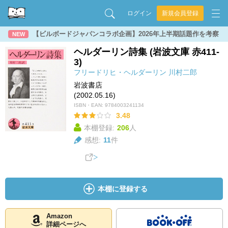
ログイン
新規会員登録
【ビルボードジャパンコラボ企画】2026年上半期話題作を考察
NEW
ヘルダーリン詩集 (岩波文庫 赤411-
3)
フリードリヒ・ヘルダーリン
川村二郎
岩波書店
(2002.05.16)
ISBN・EAN:
9784003241134
3.48
本棚登録:
206
人
感想:
11
件
本棚に登録する
Amazon
詳細ページへ