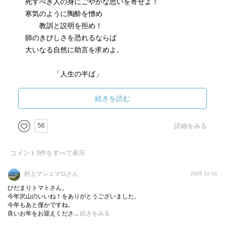
死すべき人の身にごやかな思いを寄せよ！
寒気のように陶酔を憎め
教訓と説明を拒め！
師のきびしさを恐れるならば
大いなる自然に助言を求めよ。
「人生の半ば」
黄色い梨の実を実らせ
また野茨をいっぱいに咲かせ
続きを読む
土地は湖の方に傾く。
やさしい白鳥よ
56
詳細をみる
接吻に酔い恍け
お前らは頭をくぐらせる
コメント
3
件をすべて表示
貴くも冷ややかな水の中に。
村上マシュマロさん
2025.12.31
悲しいかな 時は冬
ひだまりトマトさん。
どこに花を探そう
今年沢山のいいね！をありがとうございました。
今年もあと僅かですね。
陽の光を
良いお年をお迎えくださ...
続きをみる
池に落ちる影を？