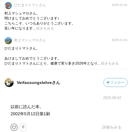
壁は無言のまま
ひだまりトマトさん
2026.01.01
寒々と立ち 風の中に
村上マシュマロさん。
風見はからからと鳴る。
明けましておめでとうございます♪
こちらこそ、いつもありがとうございます。
良い年になります...
続きをみる
『理想と美の世界を遠望するその詩は、天上的とも言わ
れ、どこまでも気高く、比類なく美しい。』と紹介されて
村上マシュマロさん
2026.01.01
います。
ひだまりトマトさん。
代表作三十九篇が収められています。
あけましておめでとうございます。
美しい旋律に心が酔いしれますね(=ﾟωﾟ=)
ひだまりトマトさんにとり、健康で実り多き2026年となり...
続きをみる
Verfassungslehreさん
フォロー
2025.06.02
以前に読んだ本。
2002年5月12日第1刷
0
詳細をみる