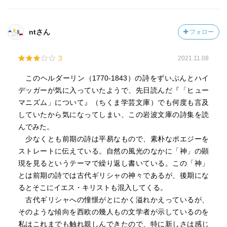
ntさん
フォロー
3
2021.11.08
このヘルダーリン（1770-1843）の詩をずいぶんとハイ
デッガーが気に入っていたようで、先日読んだ『「ヒュー
マニズム」について』（ちくま学芸文庫）でも何度も言及
していたから気になってしまい、この岩波文庫の詩集を読
んでみた。
少なくとも前期の詩は平易なもので、素朴なポエジーを
ストレートに伝えている。自然の風光のなかに「神」の顕
現を見るというテーマで繰り返し書いている。この「神」
とは前期の詩では古代ギリシャの神々であるが、後期にな
るとそこにイエス・キリストも混入してくる。
古代ギリシャへの憧憬がとにかく溢れかえっているが、
そのような傾向を西欧の幾人もの文学者が示しているのを
私はこれまでも触れ親しんできたので、特に新しさは感じ