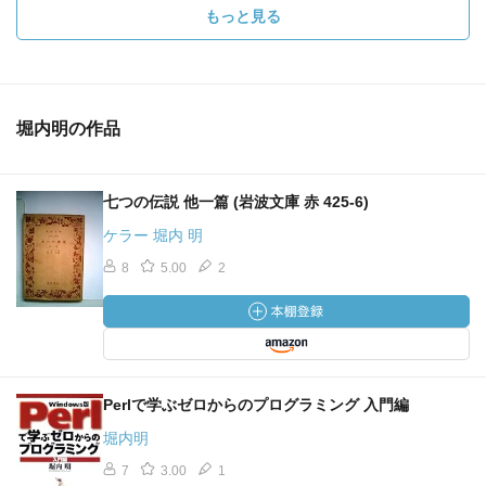
もっと見る
堀内明の作品
七つの伝説 他一篇 (岩波文庫 赤 425-6)
ケラー 堀内 明
8
5.00
2
Perlで学ぶゼロからのプログラミング 入門編
堀内明
7
3.00
1