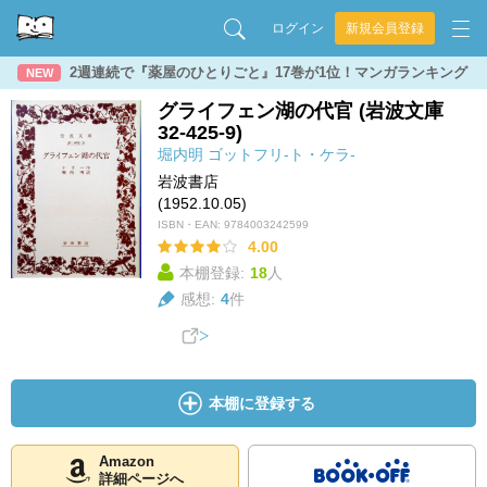
ログイン
新規会員登録
2週連続で『薬屋のひとりごと』17巻が1位！マンガランキング
NEW
グライフェン湖の代官 (岩波文庫
32-425-9)
堀内明
ゴットフリ-ト・ケラ-
岩波書店
(1952.10.05)
ISBN・EAN:
9784003242599
4.00
本棚登録:
18
人
感想:
4
件
本棚に登録する
Amazon
詳細ページへ