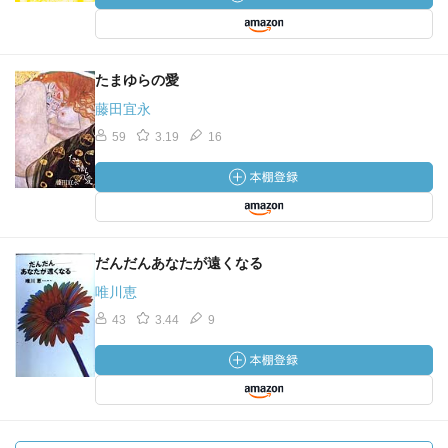
たまゆらの愛
藤田宜永
59
3.19
16
だんだんあなたが遠くなる
唯川恵
43
3.44
9