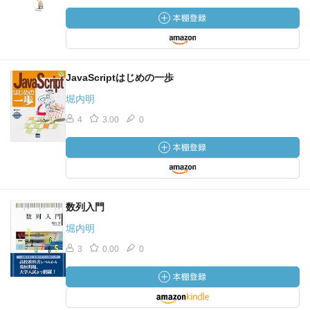
JavaScriptはじめの一歩
堀内明
4
3.00
0
数列入門
堀内明
3
0.00
0