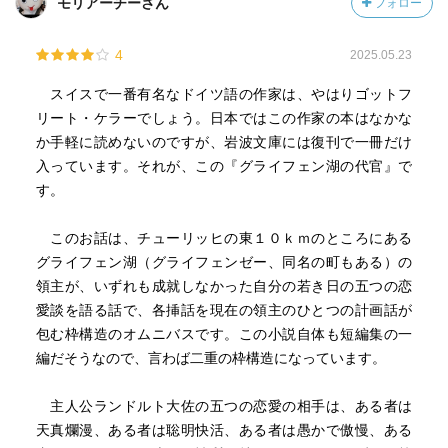
モリアーチーさん
フォロー
4
2025.05.23
スイスで一番有名なドイツ語の作家は、やはりゴットフ
リート・ケラーでしょう。日本ではこの作家の本はなかな
か手軽に読めないのですが、岩波文庫には復刊で一冊だけ
入っています。それが、この『グライフェン湖の代官』で
す。
このお話は、チューリッヒの東１０ｋｍのところにある
グライフェン湖（グライフェンゼー、同名の町もある）の
領主が、いずれも成就しなかった自分の若き日の五つの恋
愛談を語る話で、各挿話を現在の領主のひとつの計画話が
包む枠構造のオムニバスです。この小説自体も短編集の一
編だそうなので、言わば二重の枠構造になっています。
主人公ランドルト大佐の五つの恋愛の相手は、ある者は
天真爛漫、ある者は聡明快活、ある者は愚かで傲慢、ある