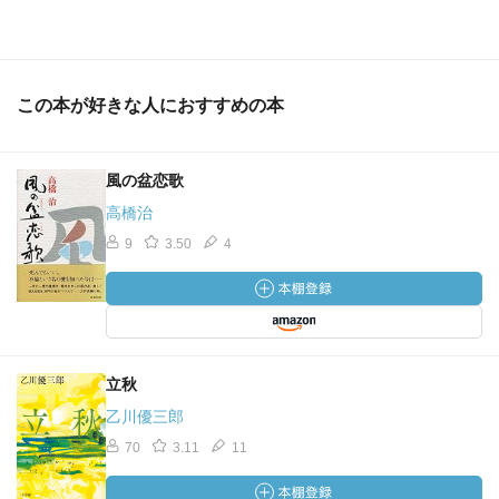
この本が好きな人におすすめの本
風の盆恋歌
高橋治
9
3.50
4
立秋
乙川優三郎
70
3.11
11