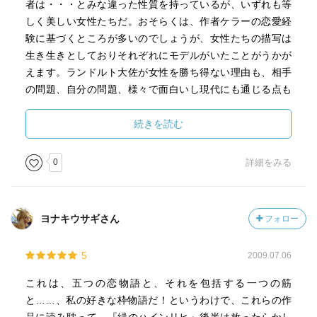
者は・・・とみな違った性質を持っているが、いずれも等
しく美しい女性たちだ。おそらくは、作者ケラーの恋愛経
験に基づくところが多いのでしょうが、女性たちの描写は
生き生きとしておりそれぞれにモデルがいたことがうかが
えます。ランドルト大佐が女性を勝ち得ない理由も、相手
の問題、自分の問題、様々で面白いし現代にも通じる点も
あります。まことに男女の仲はこの時代でも難しいものだ
ったと思われます。
続きを読む
最後に年老いた主人公は５人を館に集めて、自分を選ば
0
詳細をみる
なかった昔の恋人たちを前に一芝居していっぱい食わせる
のですが、ユーモラスでほのぼのとした中に生涯独身を貫
いた主人公の姿に、婚約者の自殺が原因で同じく生涯独身
ヨナキウサギさん
フォロー
を選んだケラーの哀愁が感じられ、すこしほろ苦く、また
甘酸っぱい読後感です。
5
2009.07.06
これは、五つの恋物語と、それを包括する一つの筋
と……、私の好きな枠物語だ！というわけで、これらの作