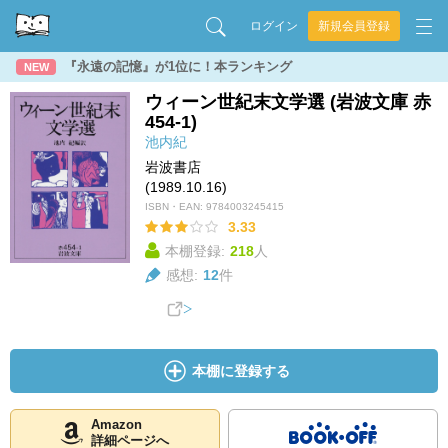
ログイン
新規会員登録
『永遠の記憶』が1位に！本ランキング
NEW
ウィーン世紀末文学選 (岩波文庫 赤
454-1)
池内紀
岩波書店
(1989.10.16)
ISBN・EAN:
9784003245415
3.33
本棚登録:
218
人
感想:
12
件
本棚に登録する
Amazon
詳細ページへ