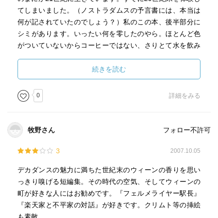
てしまいました。（ノストラダムスの予言書には、本当は
何が記されていたのでしょう？）私のこの本、後半部分に
シミがあります。いったい何を零したのやら。ほとんど色
がついていないからコーヒーではない、さりとて水を飲み
ながら読書したはずもないから、やっぱりお酒でしょう
ね、お恥ずかしい限り。
続きを読む
0
詳細をみる
牧野さん
フォロー不許可
3
2007.10.05
デカダンスの魅力に満ちた世紀末のウィーンの香りを思い
っきり嗅げる短編集。その時代の空気、そしてウィーンの
町が好きな人にはお勧めです。『フェルメライヤー駅長』
『楽天家と不平家の対話』が好きです。クリムト等の挿絵
も素敵。