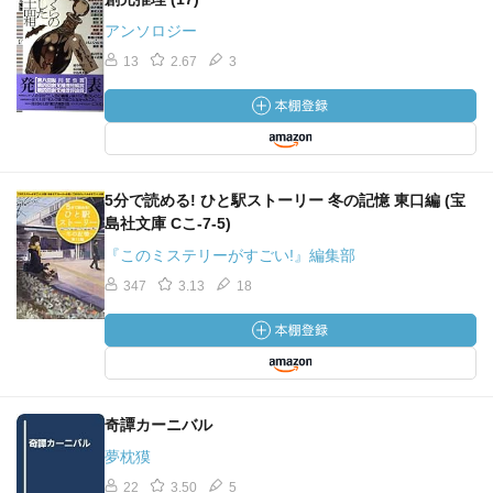
アンソロジー
13
2.67
3
5分で読める! ひと駅ストーリー 冬の記憶 東口編 (宝
島社文庫 Cこ-7-5)
『このミステリーがすごい!』編集部
347
3.13
18
奇譚カーニバル
夢枕獏
22
3.50
5