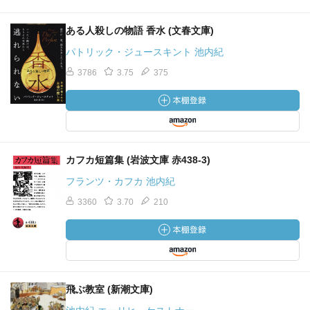
ある人殺しの物語 香水 (文春文庫)
パトリック・ジュースキント 池内紀
3786
3.75
375
カフカ短篇集 (岩波文庫 赤438-3)
フランツ・カフカ 池内紀
3360
3.70
210
飛ぶ教室 (新潮文庫)