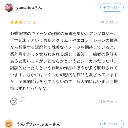
yamaitsuさん
フォロー
3
2012.08.30
19世紀末のウィーンの作家の短編を集めたアンソロジー。
「世紀末」という言葉とクリムトやエゴン・シーレの挿画
から想像する退廃的で耽美なイメージを期待していると、
案外肩すかしを食らわされる感じ（苦笑）。編者の趣味も
あると思いますが、どちらかというとシニカルだったり、
諧謔的だったりという作風の作品のほうが多く収録されて
います。なかにはいくつか幻想的な作品も混ざっています
が、全体的にはそうでもないので、個人的にはいまいち期
待はずれだったかな。
0
詳細をみる
うんげつぃ～ふぁ～さん
フォロー