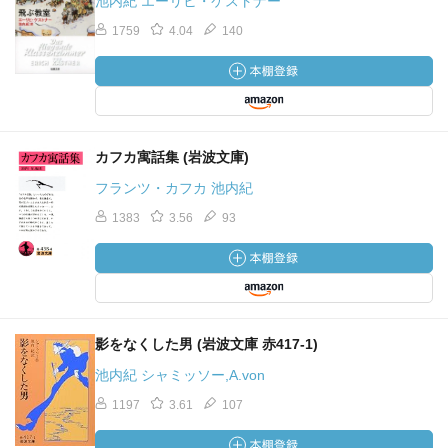
池内紀 エーリヒ・ケストナー
1759
4.04
140
カフカ寓話集 (岩波文庫)
フランツ・カフカ 池内紀
1383
3.56
93
影をなくした男 (岩波文庫 赤417-1)
池内紀 シャミッソー,A.von
1197
3.61
107