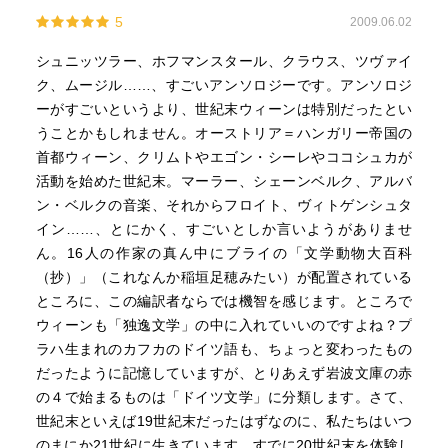
5
2009.06.02
シュニッツラー、ホフマンスタール、クラウス、ツヴァイ
ク、ムージル……、すごいアンソロジーです。アンソロジ
ーがすごいというより、世紀末ウィーンは特別だったとい
うことかもしれません。オーストリア＝ハンガリー帝国の
首都ウィーン、クリムトやエゴン・シーレやココシュカが
活動を始めた世紀末。マーラー、シェーンベルク、アルバ
ン・ベルクの音楽、それからフロイト、ヴィトゲンシュタ
イン……、とにかく、すごいとしか言いようがありませ
ん。16人の作家の真ん中にブライの「文学動物大百科
（抄）」（これなんか稲垣足穂みたい）が配置されている
ところに、この編訳者ならでは機智を感じます。ところで
ウィーンも「独逸文学」の中に入れていいのですよね？プ
ラハ生まれのカフカのドイツ語も、ちょっと変わったもの
だったように記憶していますが、とりあえず岩波文庫の赤
の４で始まるものは「ドイツ文学」に分類します。さて、
世紀末といえば19世紀末だったはずなのに、私たちはいつ
のまにか21世紀に生きています。すでに20世紀末を体験し