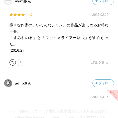
ayafjさん
フォロー
4
2016.02.10
様々な作家の、いろんなジャンルの作品が楽しめるお得な
一冊。
「すみれの君」と「ファルメライアー駅長」が面白かっ
た。
(2016.2)
1
詳細をみる
adlibさん
フォロー
2022.03.15
── 池内 紀《ウィーン世紀末文学選 19891016 岩波文庫》
http://booklog.jp/users/awalibrary/archives/1/4003245415