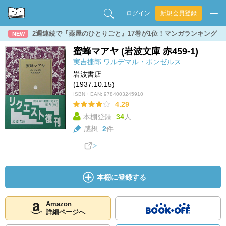
ログイン
新規会員登録
2週連続で『薬屋のひとりごと』17巻が1位！マンガランキング
NEW
蜜蜂マアヤ (岩波文庫 赤459-1)
実吉捷郎
ワルデマル・ボンゼルス
岩波書店
(1937.10.15)
ISBN・EAN:
9784003245910
4.29
本棚登録:
34
人
感想:
2
件
本棚に登録する
Amazon
詳細ページへ