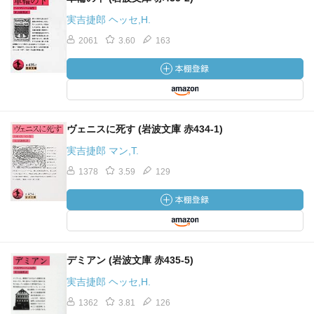
実吉捷郎 ヘッセ,H.
2061
3.60
163
ヴェニスに死す (岩波文庫 赤434-1)
実吉捷郎 マン,T.
1378
3.59
129
デミアン (岩波文庫 赤435-5)
実吉捷郎 ヘッセ,H.
1362
3.81
126