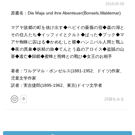
2019.05.09
原書名：Die Maja und ihre Abenteuer(Bonsels,Waldemar)
マアヤ故郷の町を抜け出す◆ペピイの薔薇の宿◆森の湖と
その住人たち◆イッフィイとクルト◆ばった◆プック◆マ
アヤ蜘蛛に囚はる◆かめむしと蝶◆ハンニバル人間と戰ふ
◆夜の異象◆妖精の旅◆てんとう蟲のアロイス◆盗賊の山
寨◆逃亡◆歸郷◆蜜蜂と熊蜂との戰ひ◆女王のお相手
著者：ワルデマル・ボンゼルス(1881-1952、ドイツ)作家、
児童文学作家
訳者：実吉捷郎(1895-1962、東京)ドイツ文学者
0
詳細をみる