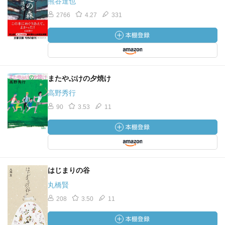
熊谷達也
2766
4.27
331
またやぶけの夕焼け
高野秀行
90
3.53
11
はじまりの谷
丸橋賢
208
3.50
11