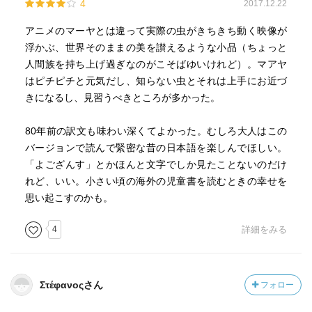
4
2017.12.22
アニメのマーヤとは違って実際の虫がきちきち動く映像が
浮かぶ、世界そのままの美を讃えるような小品（ちょっと
人間族を持ち上げ過ぎなのがこそばゆいけれど）。マアヤ
はピチピチと元気だし、知らない虫とそれは上手にお近づ
きになるし、見習うべきところが多かった。
80年前の訳文も味わい深くてよかった。むしろ大人はこの
バージョンで読んで緊密な昔の日本語を楽しんでほしい。
「よござんす」とかほんと文字でしか見たことないのだけ
れど、いい。小さい頃の海外の児童書を読むときの幸せを
思い起こすのかも。
4
詳細をみる
Στέφανοςさん
フォロー