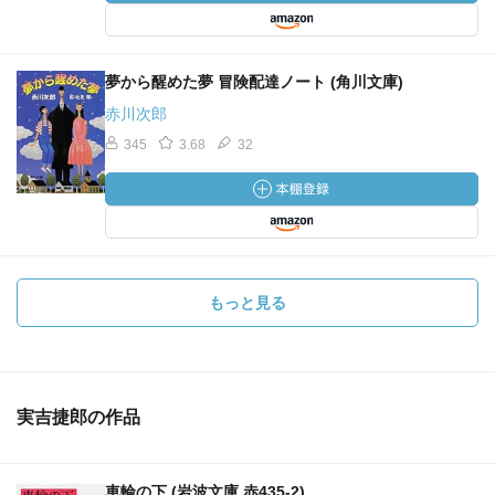
夢から醒めた夢 冒険配達ノート (角川文庫)
赤川次郎
345
3.68
32
もっと見る
実吉捷郎の作品
車輪の下 (岩波文庫 赤435-2)